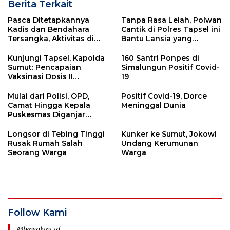
Berita Terkait
Pasca Ditetapkannya
Tanpa Rasa Lelah, Polwan
Kadis dan Bendahara
Cantik di Polres Tapsel ini
Tersangka, Aktivitas di
Bantu Lansia yang
Dinkes Padangsidimpuan
Vaksinasi
Normal
Kunjungi Tapsel, Kapolda
160 Santri Ponpes di
Sumut: Pencapaian
Simalungun Positif Covid-
Vaksinasi Dosis II
19
Masyarakat Umum
sebesar 70 %.
Mulai dari Polisi, OPD,
Positif Covid-19, Dorce
Camat Hingga Kepala
Meninggal Dunia
Puskesmas Diganjar
Penghargaan dari
Kapolres Tapsel, Kok
Longsor di Tebing Tinggi
Kunker ke Sumut, Jokowi
Bisa?
Rusak Rumah Salah
Undang Kerumunan
Seorang Warga
Warga
Follow Kami
@lensakini.id