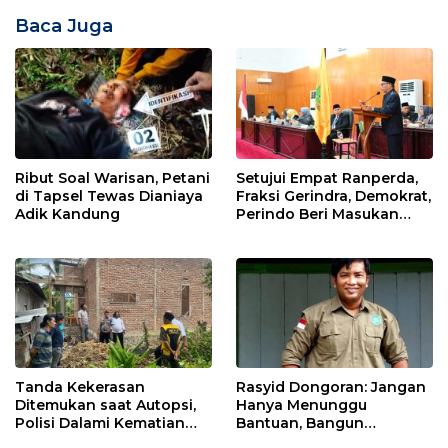
Baca Juga
Ribut Soal Warisan, Petani
Setujui Empat Ranperda,
di Tapsel Tewas Dianiaya
Fraksi Gerindra, Demokrat,
Adik Kandung
Perindo Beri Masukan
untuk Pemko Sidimpuan
Tanda Kekerasan
Rasyid Dongoran: Jangan
Ditemukan saat Autopsi,
Hanya Menunggu
Polisi Dalami Kematian
Bantuan, Bangun
Anak dalam Sumur di
Pertanian Lewat Kerja