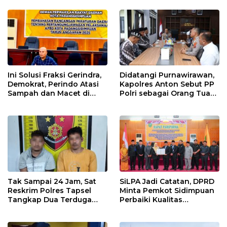
Tapsel
Sendiri
Ini Solusi Fraksi Gerindra,
Didatangi Purnawirawan,
Demokrat, Perindo Atasi
Kapolres Anton Sebut PP
Sampah dan Macet di
Polri sebagai Orang Tua
Padangsidimpuan
dan Teladan Pengabdian
Tak Sampai 24 Jam, Sat
SiLPA Jadi Catatan, DPRD
Reskrim Polres Tapsel
Minta Pemkot Sidimpuan
Tangkap Dua Terduga
Perbaiki Kualitas
Pelaku Pencurian Motor
Perencanaan APBD