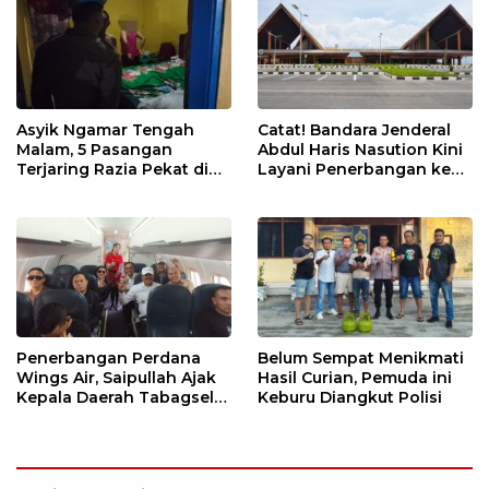
Asyik Ngamar Tengah
Catat! Bandara Jenderal
Malam, 5 Pasangan
Abdul Haris Nasution Kini
Terjaring Razia Pekat di
Layani Penerbangan ke
Padang Lawas
Kualanamu Tiga Kali
Sepekan
Penerbangan Perdana
Belum Sempat Menikmati
Wings Air, Saipullah Ajak
Hasil Curian, Pemuda ini
Kepala Daerah Tabagsel
Keburu Diangkut Polisi
Jaga Keberlanjutan Rute