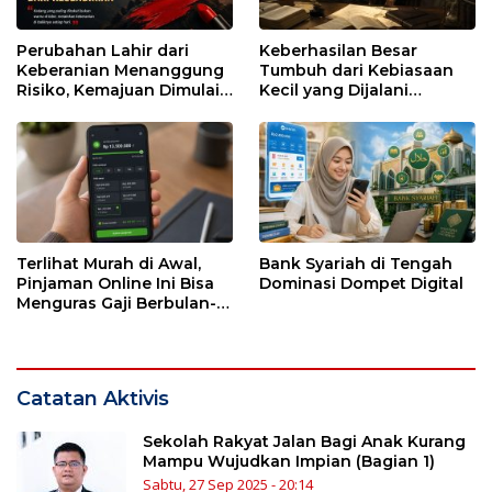
Perubahan Lahir dari
Keberhasilan Besar
Keberanian Menanggung
Tumbuh dari Kebiasaan
Risiko, Kemajuan Dimulai
Kecil yang Dijalani
dari Kesendirian
dengan Sabar
Terlihat Murah di Awal,
Bank Syariah di Tengah
Pinjaman Online Ini Bisa
Dominasi Dompet Digital
Menguras Gaji Berbulan-
bulan
Catatan Aktivis
Sekolah Rakyat Jalan Bagi Anak Kurang
Mampu Wujudkan Impian (Bagian 1)
Sabtu, 27 Sep 2025 - 20:14