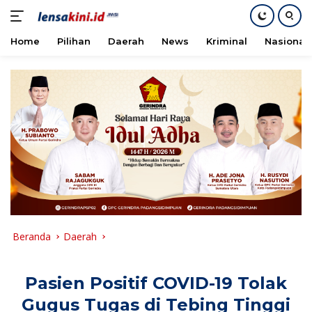
Home
Pilihan
Daerah
News
Kriminal
Nasional
Langsung
ke
konten
Beranda
Daerah
Pasien Positif COVID-19 Tolak
Gugus Tugas di Tebing Tinggi