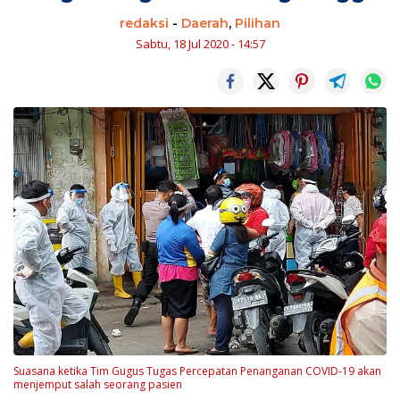
redaksi
-
Daerah
,
Pilihan
Sabtu, 18 Jul 2020 - 14:57
Suasana ketika Tim Gugus Tugas Percepatan Penanganan COVID-19 akan
menjemput salah seorang pasien