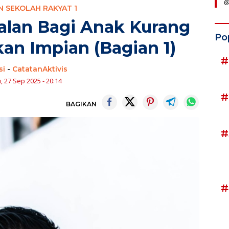
@
 SEKOLAH RAKYAT 1
alan Bagi Anak Kurang
Po
n Impian (Bagian 1)
#
si
-
CatatanAktivis
, 27 Sep 2025 - 20:14
#
BAGIKAN
#
#