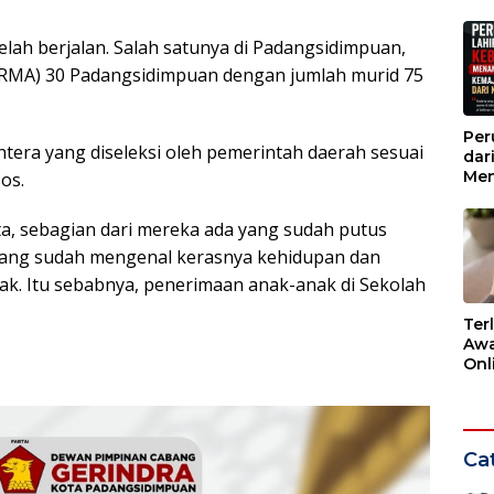
Wak
 telah berjalan. Salah satunya di Padangsidimpuan,
SRMA) 30 Padangsidimpuan dengan jumlah murid 75
Per
htera yang diseleksi oleh pemerintah daerah sesuai
dar
Men
os.
Kem
dar
ata, sebagian dari mereka ada yang sudah putus
 yang sudah mengenal kerasnya kehidupan dan
ak. Itu sebabnya, penerimaan anak-anak di Sekolah
Ter
Awa
Onli
Men
Ber
Cat