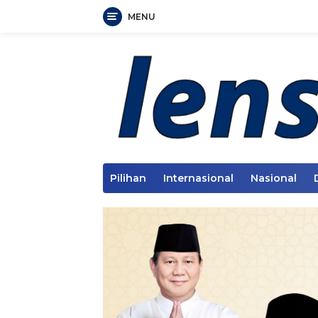
MENU
Langsung
ke
konten
Pilihan
Internasional
Nasional