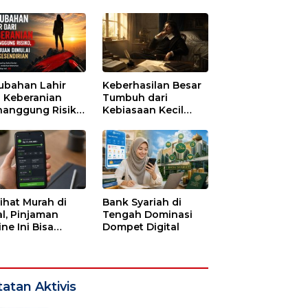
tu untuk Runtuh
ubahan Lahir
Keberhasilan Besar
i Keberanian
Tumbuh dari
anggung Risiko,
Kebiasaan Kecil
ajuan Dimulai
yang Dijalani
i Kesendirian
dengan Sabar
lihat Murah di
Bank Syariah di
l, Pinjaman
Tengah Dominasi
ne Ini Bisa
Dompet Digital
guras Gaji
bulan-bulan
atan Aktivis