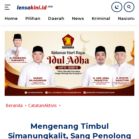
Home
Pilihan
Daerah
News
Kriminal
Nasional
Langsung
ke
konten
Beranda
CatatanAktivis
Mengenang Timbul
Simanungkalit, Sang Penolong