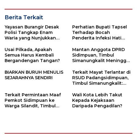
Berita Terkait
Yayasan Burangir Desak
Perhatian Bupati Tapsel
Polisi Tangkap Enam
Terhadap Bocah
Waria yang Nunjukkan
Penderita Infeksi Hati
Kemaluan dan Beradegan
Kebangetan, Yayasan
Seks Saat Live di TikTok
Burangir Ucapkan Terima
Usai Pilkada, Apakah
Mantan Anggota DPRD
Kasih
Semua Harus Kembali
Sidimpuan, Timbul
Bergandengan Tangan?
Simanungkalit Meninggal
Dunia
BIARKAN BURUH MENULIS
Terkait Mayat Terlantar di
SEJARAHNYA SENDIRI
RSUD Padangsidimpuan,
Timbul Simanungkalit:
Jangan Menyalahkan
Polisi Dan Satpol PP
Terkait Permintaan Maaf
Wali Kota Lebih Takut
Pemkot Sidimpuan ke
Kepada Kejaksaan
Warga Silandit, Timbul
Daripada Pengadilan?
Simanungkalit: Hanya Lip
Service Tidak Tulus