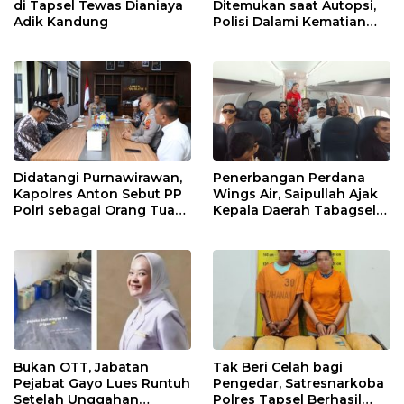
di Tapsel Tewas Dianiaya
Ditemukan saat Autopsi,
Adik Kandung
Polisi Dalami Kematian
Anak dalam Sumur di
Tapsel
Didatangi Purnawirawan,
Penerbangan Perdana
Kapolres Anton Sebut PP
Wings Air, Saipullah Ajak
Polri sebagai Orang Tua
Kepala Daerah Tabagsel
dan Teladan Pengabdian
Jaga Keberlanjutan Rute
Bukan OTT, Jabatan
Tak Beri Celah bagi
Pejabat Gayo Lues Runtuh
Pengedar, Satresnarkoba
Setelah Unggahan
Polres Tapsel Berhasil