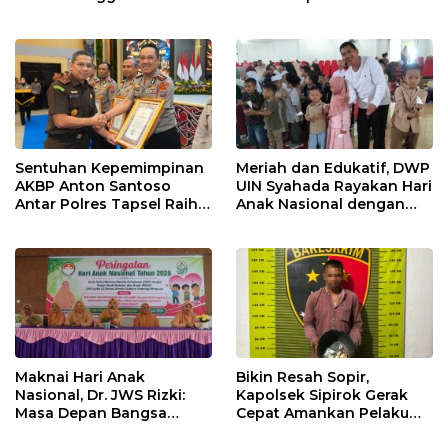
Putrinya Viral
Amankan 5 Kilogram
Ganja
Sentuhan Kepemimpinan
Meriah dan Edukatif, DWP
AKBP Anton Santoso
UIN Syahada Rayakan Hari
Antar Polres Tapsel Raih
Anak Nasional dengan
Predikat Pelayanan Prima
Aneka Lomba dan Bazar
Maknai Hari Anak
Bikin Resah Sopir,
Nasional, Dr. JWS Rizki:
Kapolsek Sipirok Gerak
Masa Depan Bangsa
Cepat Amankan Pelaku
Berawal dari Keluarga
Pungli