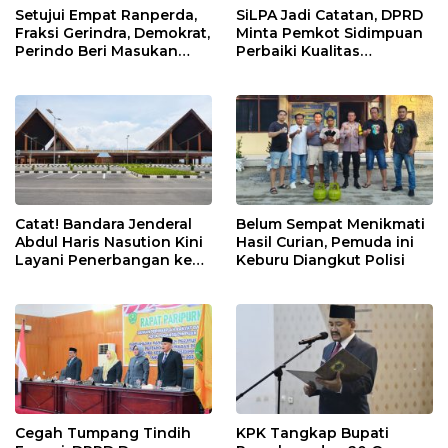
Setujui Empat Ranperda,
SiLPA Jadi Catatan, DPRD
Fraksi Gerindra, Demokrat,
Minta Pemkot Sidimpuan
Perindo Beri Masukan
Perbaiki Kualitas
untuk Pemko Sidimpuan
Perencanaan APBD
Catat! Bandara Jenderal
Belum Sempat Menikmati
Abdul Haris Nasution Kini
Hasil Curian, Pemuda ini
Layani Penerbangan ke
Keburu Diangkut Polisi
Kualanamu Tiga Kali
Sepekan
Cegah Tumpang Tindih
KPK Tangkap Bupati