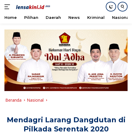
Home
Pilihan
Daerah
News
Kriminal
Nasional
Langsung
ke
konten
Beranda
Nasional
Mendagri Larang Dangdutan di
Pilkada Serentak 2020