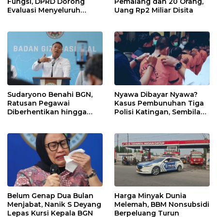
Fungsi, DPRD Dorong
Pemalang dan 20 Orang,
Evaluasi Menyeluruh
Uang Rp2 Miliar Disita
Struktur OPD Sidimpuan
Sudaryono Benahi BGN,
Nyawa Dibayar Nyawa?
Ratusan Pegawai
Kasus Pembunuhan Tiga
Diberhentikan hingga
Polisi Katingan, Sembilan
Dapur Bermasalah
Tersangka Terancam
Disetop
Hukuman Mati
Belum Genap Dua Bulan
Harga Minyak Dunia
Menjabat, Nanik S Deyang
Melemah, BBM Nonsubsidi
Lepas Kursi Kepala BGN
Berpeluang Turun