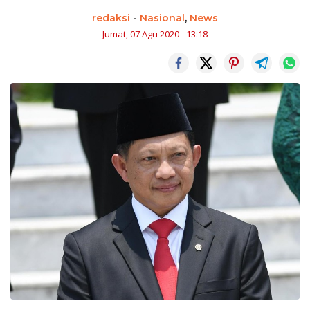
redaksi
-
Nasional
,
News
Jumat, 07 Agu 2020 - 13:18