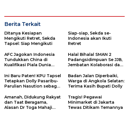
Berita Terkait
Ditanya Kesiapan
Siap-siap, Sekda se-
Mengikuti Retret, Sekda
Indonesia akan Ikuti
Tapsel: Siap Mengikuti
Retret
AFC Jagokan Indonesia
Halal Bihalal SMAN 2
Tundukkan China di
Padangsidimpuan Se JJB,
Kualifikasi Piala Dunia
Jembatan Kolaborasi dan
2026
Inspirasi Antar Alumni
Ini Baru Paten! KPU Tapsel
Badan Jalan Diperbaiki,
Tetapkan Dolly Pasaribu-
Warga di Angkola Selatan:
Parulian Nasution sebagai
Terima Kasih Bupati Dolly
Calon Bupati/Wakil Bupati
Amanah, Didukung Rakyat
Tragis! Pegawai
dan Taat Beragama,
Minimarket di Jakarta
Alasan Dr Toga Mahaji
Tewas Ditikam Temannya
Dukung Dolly Pasaribu