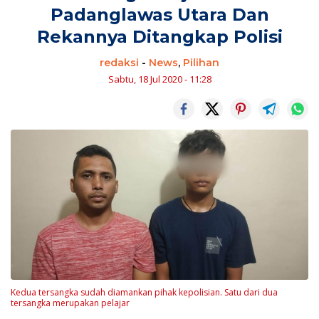
Padanglawas Utara Dan
Rekannya Ditangkap Polisi
redaksi
-
News
,
Pilihan
Sabtu, 18 Jul 2020 - 11:28
Kedua tersangka sudah diamankan pihak kepolisian. Satu dari dua
tersangka merupakan pelajar