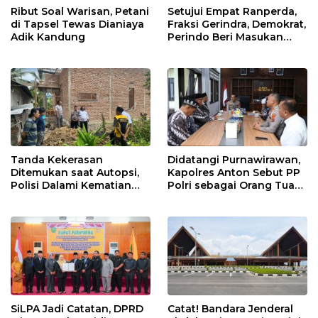
Ribut Soal Warisan, Petani
Setujui Empat Ranperda,
di Tapsel Tewas Dianiaya
Fraksi Gerindra, Demokrat,
Adik Kandung
Perindo Beri Masukan
untuk Pemko Sidimpuan
Tanda Kekerasan
Didatangi Purnawirawan,
Ditemukan saat Autopsi,
Kapolres Anton Sebut PP
Polisi Dalami Kematian
Polri sebagai Orang Tua
Anak dalam Sumur di
dan Teladan Pengabdian
Tapsel
SiLPA Jadi Catatan, DPRD
Catat! Bandara Jenderal