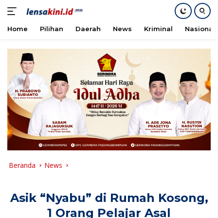
Home
Pilihan
Daerah
News
Kriminal
Nasional
Langsung
ke
konten
Beranda
News
Asik “Nyabu” di Rumah Kosong,
1 Orang Pelajar Asal