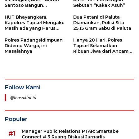
Santoso Bangun
Sebutan “Kakak Asuh”
Kedekatan dengan Wakil
Rakyat
HUT Bhayangkara,
Dua Petani di Paluta
Kapolres Tapsel Mengaku
Diamankan, Polisi Sita
Masih ada yang Harus
25,15 Gram Sabu di Paluta
Diperbaiki
Polres Padangsidimpuan
Hanya 20 Hari, Polres
Didemo Warga, ini
Tapsel Selamatkan
Masalahnya
Ribuan Jiwa dari Ancaman
Narkoba
Follow Kami
@lensakini.id
Populer
Manager Public Relations PTAR: Smartabe
#1
Connect # 3 Ruang Diskusi Jurnarlis