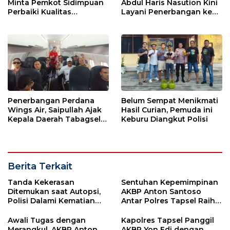
Minta Pemkot Sidimpuan
Abdul Haris Nasution Kini
Perbaiki Kualitas
Layani Penerbangan ke
Perencanaan APBD
Kualanamu Tiga Kali
Sepekan
Penerbangan Perdana
Belum Sempat Menikmati
Wings Air, Saipullah Ajak
Hasil Curian, Pemuda ini
Kepala Daerah Tabagsel
Keburu Diangkut Polisi
Jaga Keberlanjutan Rute
Berita Terkait
Tanda Kekerasan
Sentuhan Kepemimpinan
Ditemukan saat Autopsi,
AKBP Anton Santoso
Polisi Dalami Kematian
Antar Polres Tapsel Raih
Anak dalam Sumur di
Predikat Pelayanan Prima
Tapsel
Awali Tugas dengan
Kapolres Tapsel Panggil
Merangkul, AKBP Anton
AKBP Yon Edi dengan