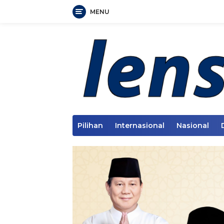
MENU
Langsung
ke
konten
Pilihan
Internasional
Nasional