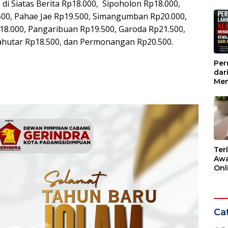
di Siatas Berita Rp18.000, Sipoholon Rp18.000,
Wak
.500, Pahae Jae Rp19.500, Simangumban Rp20.000,
8.000, Pangaribuan Rp19.500, Garoda Rp21.500,
ahutar Rp18.500, dan Permonangan Rp20.500.
Per
dar
Men
Kem
dar
Ter
Awa
Onli
Men
Ber
Cat