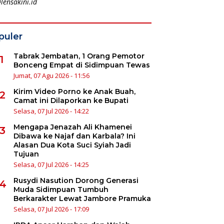
lensakini.id
puler
Tabrak Jembatan, 1 Orang Pemotor
1
Bonceng Empat di Sidimpuan Tewas
Jumat, 07 Agu 2026 - 11:56
Kirim Video Porno ke Anak Buah,
2
Camat ini Dilaporkan ke Bupati
Selasa, 07 Jul 2026 - 14:22
Mengapa Jenazah Ali Khamenei
3
Dibawa ke Najaf dan Karbala? Ini
Alasan Dua Kota Suci Syiah Jadi
Tujuan
Selasa, 07 Jul 2026 - 14:25
Rusydi Nasution Dorong Generasi
4
Muda Sidimpuan Tumbuh
Berkarakter Lewat Jambore Pramuka
Selasa, 07 Jul 2026 - 17:09