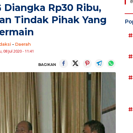
@
 Diangka Rp30 Ribu,
an Tindak Pihak Yang
Po
ermain
#
daksi
-
Daerah
, 08 Jul 2020 - 11:41
#
BAGIKAN
#
#