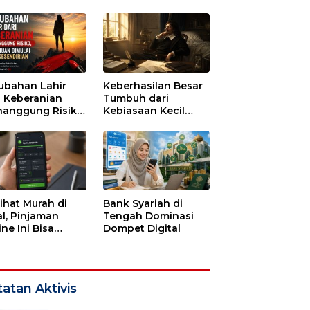
tu untuk Runtuh
ubahan Lahir
Keberhasilan Besar
i Keberanian
Tumbuh dari
anggung Risiko,
Kebiasaan Kecil
ajuan Dimulai
yang Dijalani
i Kesendirian
dengan Sabar
lihat Murah di
Bank Syariah di
l, Pinjaman
Tengah Dominasi
ne Ini Bisa
Dompet Digital
guras Gaji
bulan-bulan
atan Aktivis