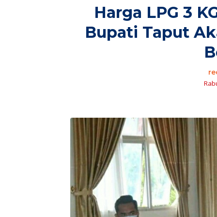
Harga LPG 3 KG
Bupati Taput Ak
B
re
Rabu