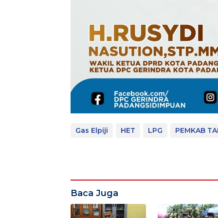
Gas Elpiji
HET
LPG
PEMKAB TA
Baca Juga