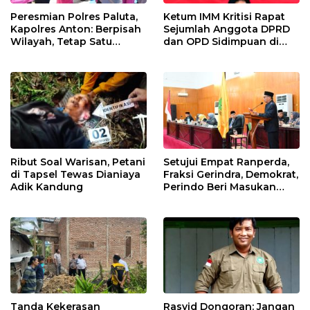
Peresmian Polres Paluta,
Ketum IMM Kritisi Rapat
Kapolres Anton: Berpisah
Sejumlah Anggota DPRD
Wilayah, Tetap Satu
dan OPD Sidimpuan di
Tujuan Melayani
Medan
Masyarakat
Ribut Soal Warisan, Petani
Setujui Empat Ranperda,
di Tapsel Tewas Dianiaya
Fraksi Gerindra, Demokrat,
Adik Kandung
Perindo Beri Masukan
untuk Pemko Sidimpuan
Tanda Kekerasan
Rasyid Dongoran: Jangan