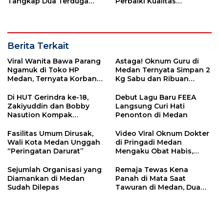
Tangkap Dua Terduga
Perbaiki Kualitas
Pelaku Pencurian Motor
Perencanaan APBD
Berita Terkait
Viral Wanita Bawa Parang
Astaga! Oknum Guru di
Ngamuk di Toko HP
Medan Ternyata Simpan 2
Medan, Ternyata Korban
Kg Sabu dan Ribuan
Penipuan Online
Ekstasi
Di HUT Gerindra ke-18,
Debut Lagu Baru FEEA
Zakiyuddin dan Bobby
Langsung Curi Hati
Nasution Kompak
Penonton di Medan
Bersihkan Sungai
Fasilitas Umum Dirusak,
Video Viral Oknum Dokter
Wali Kota Medan Unggah
di Pringadi Medan
“Peringatan Darurat”
Mengaku Obat Habis,
Begini Respon Bobby
Nasution
Sejumlah Organisasi yang
Remaja Tewas Kena
Diamankan di Medan
Panah di Mata Saat
Sudah Dilepas
Tawuran di Medan, Dua
Pelaku Diamankan