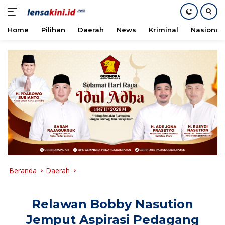
Home
Pilihan
Daerah
News
Kriminal
Nasional
Langsung
ke
konten
Beranda
Daerah
Relawan Bobby Nasution
Jemput Aspirasi Pedagang