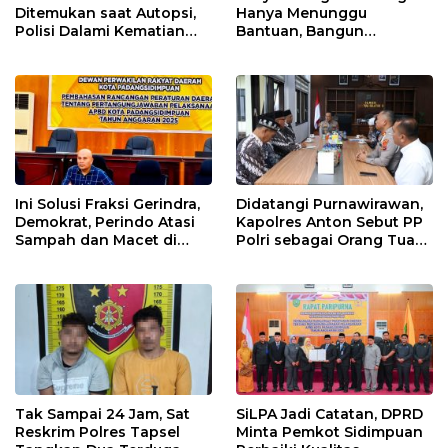
Ditemukan saat Autopsi,
Hanya Menunggu
Polisi Dalami Kematian
Bantuan, Bangun
Anak dalam Sumur di
Pertanian Lewat Kerja
Tapsel
Sendiri
Ini Solusi Fraksi Gerindra,
Didatangi Purnawirawan,
Demokrat, Perindo Atasi
Kapolres Anton Sebut PP
Sampah dan Macet di
Polri sebagai Orang Tua
Padangsidimpuan
dan Teladan Pengabdian
Tak Sampai 24 Jam, Sat
SiLPA Jadi Catatan, DPRD
Reskrim Polres Tapsel
Minta Pemkot Sidimpuan