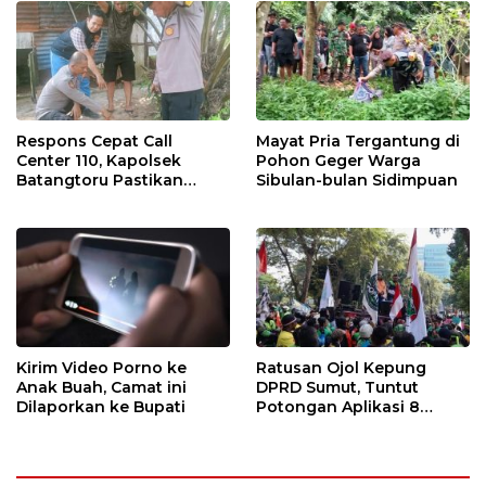
Respons Cepat Call
Mayat Pria Tergantung di
Center 110, Kapolsek
Pohon Geger Warga
Batangtoru Pastikan
Sibulan-bulan Sidimpuan
Aduan Warga
Ditindaklanjuti
Kirim Video Porno ke
Ratusan Ojol Kepung
Anak Buah, Camat ini
DPRD Sumut, Tuntut
Dilaporkan ke Bupati
Potongan Aplikasi 8
Persen Segera Diterapkan