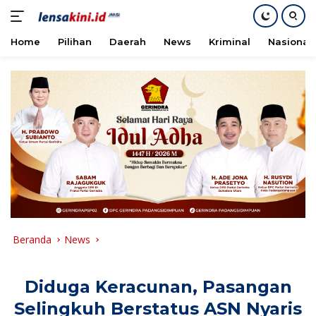
Home
Pilihan
Daerah
News
Kriminal
Nasional
Langsung
ke
konten
Beranda
News
Diduga Keracunan, Pasangan
Selingkuh Berstatus ASN Nyaris