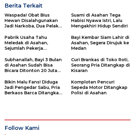
Berita Terkait
Waspada! Obat Bius
Suami di Asahan Tega
Hewan Disalahgunakan
Habisi Nyawa Istri, Lalu
Jadi Narkoba, Dua Pelaku
Mengakhiri Hidup Sendiri
Ditangkap di Asahan
Pabrik Usaha Tahu
Bayi Kembar Siam Lahir di
Meledak di Asahan,
Asahan, Segera Dirujuk ke
Sejumlah Pekerja
Medan
Dikabarkan Terluka
Subhanallah, Bayi 3 Bulan
Curi Brankas di Toko Roti,
di Asahan Sudah Bisa
Seorang Pria Ditangkap di
Bicara Ditonton 20 Juta
Kisaran
Pemirsa Tiktok
Bikin Malu Fans! Diduga
Komplotan Pencuri
Jadi Pengedar Sabu, Pria
Sepeda Motor Ditangkap
Berkaos Barca Ditangkap
Polisi di Asahan
di Asahan
Follow Kami