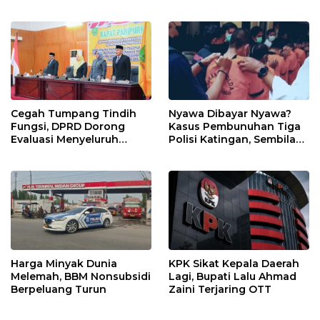
Kualanamu Tiga Kali
Sepekan
Cegah Tumpang Tindih
Nyawa Dibayar Nyawa?
Fungsi, DPRD Dorong
Kasus Pembunuhan Tiga
Evaluasi Menyeluruh
Polisi Katingan, Sembilan
Struktur OPD Sidimpuan
Tersangka Terancam
Hukuman Mati
Harga Minyak Dunia
KPK Sikat Kepala Daerah
Melemah, BBM Nonsubsidi
Lagi, Bupati Lalu Ahmad
Berpeluang Turun
Zaini Terjaring OTT