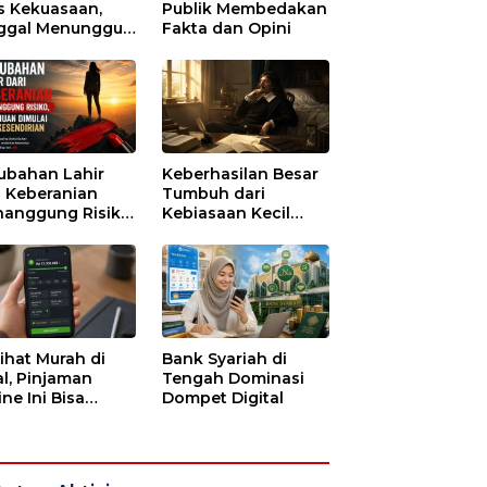
s Kekuasaan,
Publik Membedakan
ggal Menunggu
Fakta dan Opini
tu untuk Runtuh
ubahan Lahir
Keberhasilan Besar
i Keberanian
Tumbuh dari
anggung Risiko,
Kebiasaan Kecil
ajuan Dimulai
yang Dijalani
i Kesendirian
dengan Sabar
lihat Murah di
Bank Syariah di
l, Pinjaman
Tengah Dominasi
ne Ini Bisa
Dompet Digital
guras Gaji
bulan-bulan