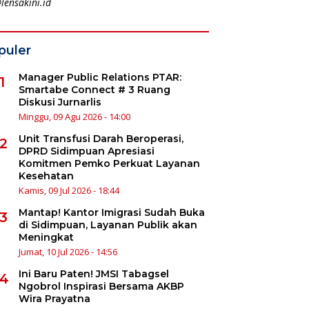
lensakini.id
puler
Manager Public Relations PTAR:
1
Smartabe Connect # 3 Ruang
Diskusi Jurnarlis
Minggu, 09 Agu 2026 - 14:00
Unit Transfusi Darah Beroperasi,
2
DPRD Sidimpuan Apresiasi
Komitmen Pemko Perkuat Layanan
Kesehatan
Kamis, 09 Jul 2026 - 18:44
Mantap! Kantor Imigrasi Sudah Buka
3
di Sidimpuan, Layanan Publik akan
Meningkat
Jumat, 10 Jul 2026 - 14:56
Ini Baru Paten! JMSI Tabagsel
4
Ngobrol Inspirasi Bersama AKBP
Wira Prayatna