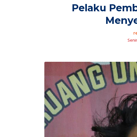
Pelaku Pemb
Menye
r
Senin