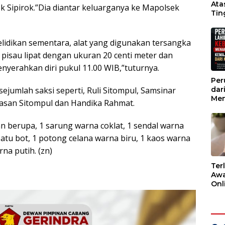
Ata
 Sipirok.”Dia diantar keluarganya ke Mapolsek
Tin
Wak
elidikan sementara, alat yang digunakan tersangka
pisau lipat dengan ukuran 20 centi meter dan
nyerahkan diri pukul 11.00 WIB,”tuturnya.
Per
dar
ejumlah saksi seperti, Ruli Sitompul, Samsinar
Men
Hasan Sitompul dan Handika Rahmat.
Kem
dar
 berupa, 1 sarung warna coklat, 1 sendal warna
patu bot, 1 potong celana warna biru, 1 kaos warna
na putih. (zn)
Ter
Awa
Onli
Men
Ber