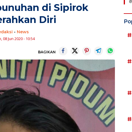
@
unuhan di Sipirok
rahkan Diri
Po
edaksi
-
News
#
, 08 Jun 2020 - 10:54
BAGIKAN
#
#
#