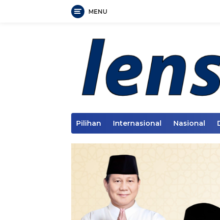
MENU
Langsung
ke
konten
Pilihan
Internasional
Nasional