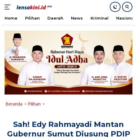
Home
Pilihan
Daerah
News
Kriminal
Nasional
Langsung
ke
konten
Beranda
Pilihan
Sah! Edy Rahmayadi Mantan
Gubernur Sumut Diusung PDIP