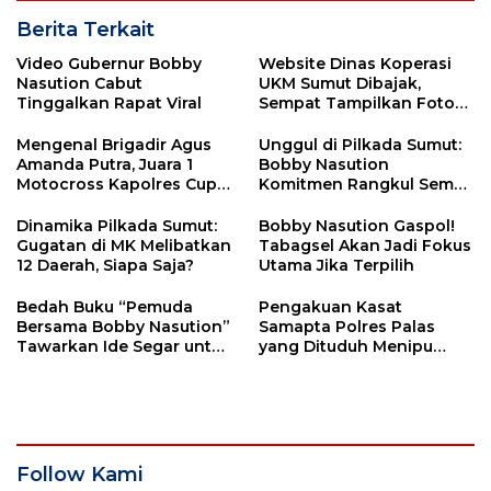
Berita Terkait
Video Gubernur Bobby
Website Dinas Koperasi
Nasution Cabut
UKM Sumut Dibajak,
Tinggalkan Rapat Viral
Sempat Tampilkan Foto
Judi Online
Mengenal Brigadir Agus
Unggul di Pilkada Sumut:
Amanda Putra, Juara 1
Bobby Nasution
Motocross Kapolres Cup:
Komitmen Rangkul Semua
Sejak SMP Sudah
Elemen, Termasuk Edy-
Menyukai Balapan
Hasan
Dinamika Pilkada Sumut:
Bobby Nasution Gaspol!
Gugatan di MK Melibatkan
Tabagsel Akan Jadi Fokus
12 Daerah, Siapa Saja?
Utama Jika Terpilih
Bedah Buku “Pemuda
Pengakuan Kasat
Bersama Bobby Nasution”
Samapta Polres Palas
Tawarkan Ide Segar untuk
yang Dituduh Menipu
Masa Depan Sumut
Janda Anak 2
Follow Kami