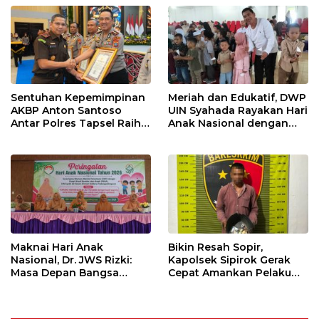
Sentuhan Kepemimpinan
Meriah dan Edukatif, DWP
AKBP Anton Santoso
UIN Syahada Rayakan Hari
Antar Polres Tapsel Raih
Anak Nasional dengan
Predikat Pelayanan Prima
Aneka Lomba dan Bazar
Maknai Hari Anak
Bikin Resah Sopir,
Nasional, Dr. JWS Rizki:
Kapolsek Sipirok Gerak
Masa Depan Bangsa
Cepat Amankan Pelaku
Berawal dari Keluarga
Pungli