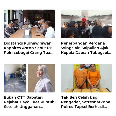
Anak dalam Sumur di
Tapsel
Didatangi Purnawirawan,
Penerbangan Perdana
Kapolres Anton Sebut PP
Wings Air, Saipullah Ajak
Polri sebagai Orang Tua
Kepala Daerah Tabagsel
dan Teladan Pengabdian
Jaga Keberlanjutan Rute
Bukan OTT, Jabatan
Tak Beri Celah bagi
Pejabat Gayo Lues Runtuh
Pengedar, Satresnarkoba
Setelah Unggahan
Polres Tapsel Berhasil
Putrinya Viral
Amankan 5 Kilogram
Ganja