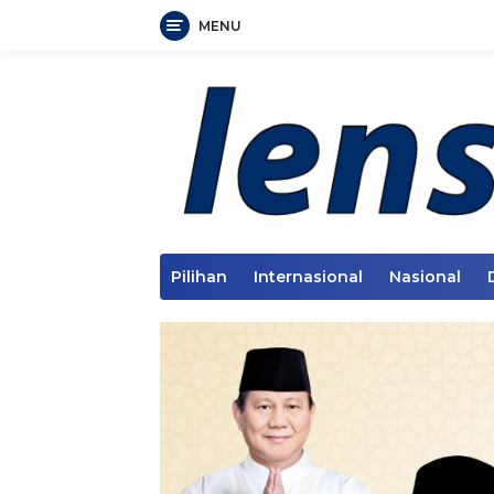
MENU
Langsung
ke
konten
Pilihan
Internasional
Nasional