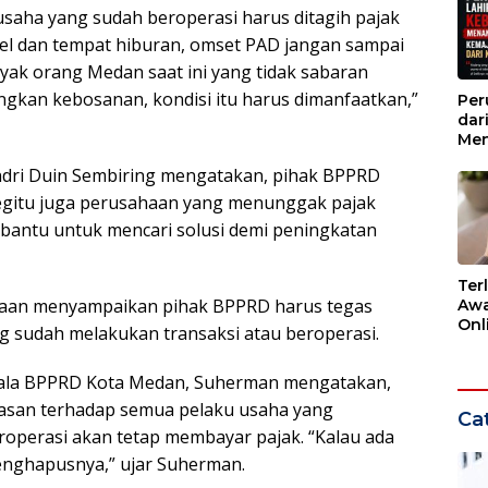
usaha yang sudah beroperasi harus ditagih pajak
tel dan tempat hiburan, omset PAD jangan sampai
nyak orang Medan saat ini yang tidak sabaran
gkan kebosanan, kondisi itu harus dimanfaatkan,”
Per
dar
Men
Kem
ndri Duin Sembiring mengatakan, pihak BPPRD
dar
 Begitu juga perusahaan yang menunggak pajak
embantu untuk mencari solusi demi peningkatan
Ter
ahaan menyampaikan pihak BPPRD harus tegas
Awa
Onli
g sudah melakukan transaksi atau beroperasi.
Men
Ber
ala BPPRD Kota Medan, Suherman mengatakan,
asan terhadap semua pelaku usaha yang
Cat
roperasi akan tetap membayar pajak. “Kalau ada
menghapusnya,” ujar Suherman.