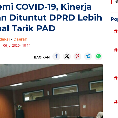
@
mi COVID-19, Kinerja
n Dituntut DPRD Lebih
Po
al Tarik PAD
#
daksi
-
Daerah
, 06 Jul 2020 - 10:14
#
BAGIKAN
#
#