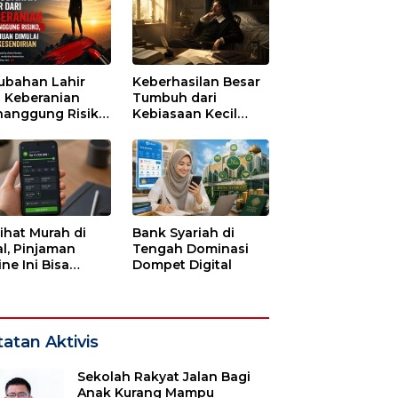
ubahan Lahir
Keberhasilan Besar
i Keberanian
Tumbuh dari
anggung Risiko,
Kebiasaan Kecil
ajuan Dimulai
yang Dijalani
i Kesendirian
dengan Sabar
lihat Murah di
Bank Syariah di
l, Pinjaman
Tengah Dominasi
ne Ini Bisa
Dompet Digital
guras Gaji
bulan-bulan
atan Aktivis
Sekolah Rakyat Jalan Bagi
Anak Kurang Mampu