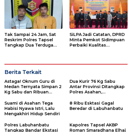
Tak Sampai 24 Jam, Sat
SiLPA Jadi Catatan, DPRD
Reskrim Polres Tapsel
Minta Pemkot Sidimpuan
Tangkap Dua Terduga
Perbaiki Kualitas
Pelaku Pencurian Motor
Perencanaan APBD
Berita Terkait
Astaga! Oknum Guru di
Dua Kurir 76 Kg Sabu
Medan Ternyata Simpan 2
Antar Provinsi Ditangkap
Kg Sabu dan Ribuan
Polres Asahan,
Ekstasi
Sebelumnya Berhasil
Suami di Asahan Tega
8 Ribu Esktasi Gagal
Habisi Nyawa Istri, Lalu
Beredar di Labuhanbatu
Mengakhiri Hidup Sendiri
Polres Labuhanbatu
Kapolres Tapsel AKBP
Tangkap Bandar Ekstasi
Roman Smaradhana Elhaj