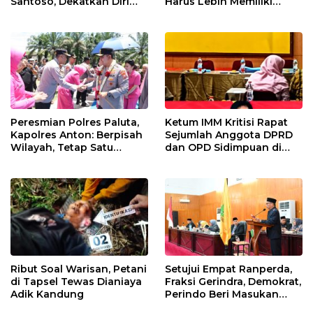
Santoso, Dekatkan Diri
Harus Lebih Memiliki
dengan Insan Pers
Empati Kepada Rakyat
Peresmian Polres Paluta,
Ketum IMM Kritisi Rapat
Kapolres Anton: Berpisah
Sejumlah Anggota DPRD
Wilayah, Tetap Satu
dan OPD Sidimpuan di
Tujuan Melayani
Medan
Masyarakat
Ribut Soal Warisan, Petani
Setujui Empat Ranperda,
di Tapsel Tewas Dianiaya
Fraksi Gerindra, Demokrat,
Adik Kandung
Perindo Beri Masukan
untuk Pemko Sidimpuan