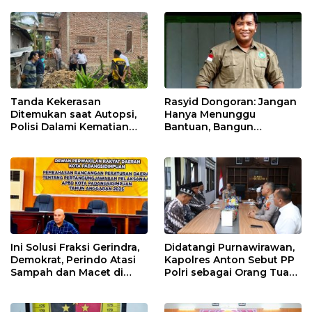
Tanda Kekerasan
Rasyid Dongoran: Jangan
Ditemukan saat Autopsi,
Hanya Menunggu
Polisi Dalami Kematian
Bantuan, Bangun
Anak dalam Sumur di
Pertanian Lewat Kerja
Tapsel
Sendiri
Ini Solusi Fraksi Gerindra,
Didatangi Purnawirawan,
Demokrat, Perindo Atasi
Kapolres Anton Sebut PP
Sampah dan Macet di
Polri sebagai Orang Tua
Padangsidimpuan
dan Teladan Pengabdian