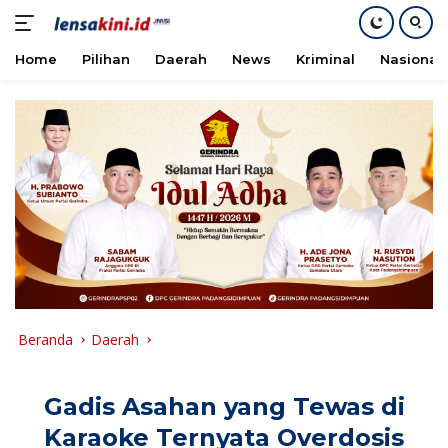
Home
Pilihan
Daerah
News
Kriminal
Nasional
Langsung
ke
konten
Beranda
Daerah
Gadis Asahan yang Tewas di
Karaoke Ternyata Overdosis