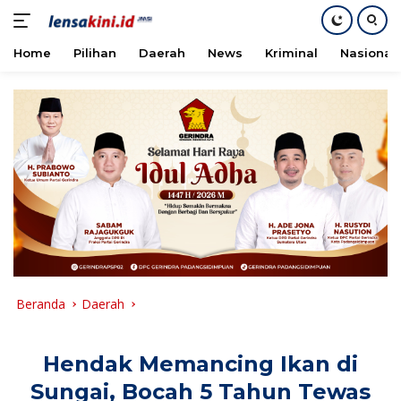
Home
Pilihan
Daerah
News
Kriminal
Nasional
Langsung
ke
konten
Beranda
Daerah
Hendak Memancing Ikan di
Sungai, Bocah 5 Tahun Tewas