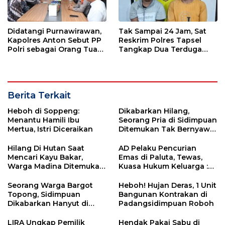
Didatangi Purnawirawan,
Tak Sampai 24 Jam, Sat
Kapolres Anton Sebut PP
Reskrim Polres Tapsel
Polri sebagai Orang Tua
Tangkap Dua Terduga
dan Teladan Pengabdian
Pelaku Pencurian Motor
Berita Terkait
Heboh di Soppeng:
Dikabarkan Hilang,
Menantu Hamili Ibu
Seorang Pria di Sidimpuan
Mertua, Istri Diceraikan
Ditemukan Tak Bernyawa
di dalam Sumur Tua
Hilang Di Hutan Saat
AD Pelaku Pencurian
Mencari Kayu Bakar,
Emas di Paluta, Tewas,
Warga Madina Ditemukan
Kuasa Hukum Keluarga :
Tewas
Ditemukan Luka Lebam di
Sekujur Tubuh
Seorang Warga Bargot
Heboh! Hujan Deras, 1 Unit
Topong, Sidimpuan
Bangunan Kontrakan di
Dikabarkan Hanyut di
Padangsidimpuan Roboh
Sungai Kumal
LIRA Ungkap Pemilik
Hendak Pakai Sabu di