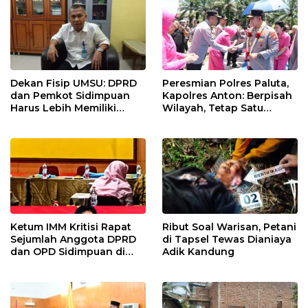
Dekan Fisip UMSU: DPRD
Peresmian Polres Paluta,
dan Pemkot Sidimpuan
Kapolres Anton: Berpisah
Harus Lebih Memiliki
Wilayah, Tetap Satu
Empati Kepada Rakyat
Tujuan Melayani
Masyarakat
Ketum IMM Kritisi Rapat
Ribut Soal Warisan, Petani
Sejumlah Anggota DPRD
di Tapsel Tewas Dianiaya
dan OPD Sidimpuan di
Adik Kandung
Medan