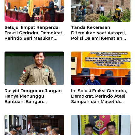
Setujui Empat Ranperda,
Tanda Kekerasan
Fraksi Gerindra, Demokrat,
Ditemukan saat Autopsi,
Perindo Beri Masukan
Polisi Dalami Kematian
untuk Pemko Sidimpuan
Anak dalam Sumur di
Tapsel
Rasyid Dongoran: Jangan
Ini Solusi Fraksi Gerindra,
Hanya Menunggu
Demokrat, Perindo Atasi
Bantuan, Bangun
Sampah dan Macet di
Pertanian Lewat Kerja
Padangsidimpuan
Sendiri