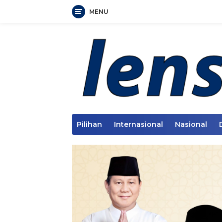
MENU
Langsung
ke
konten
Pilihan
Internasional
Nasional