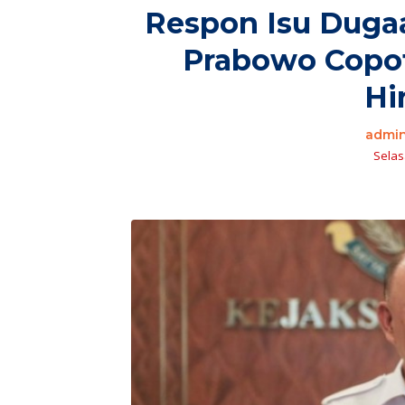
Respon Isu Dugaa
Prabowo Copo
Hi
admi
Selasa