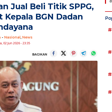
@
n Jual Beli Titik SPPG,
t Kepala BGN Dadan
Po
ndayana
#
n
-
Nasional
,
News
, 02 Jun 2026 - 23:35
#
BAGIKAN
#
#