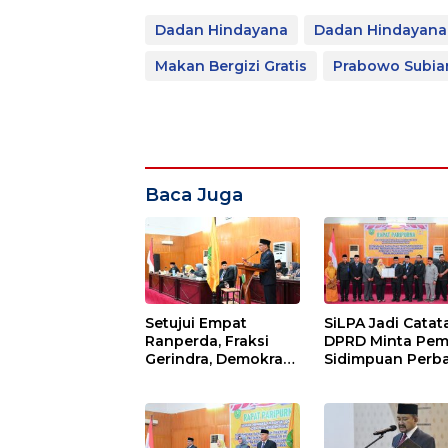
Dadan Hindayana
Dadan Hindayana
Makan Bergizi Gratis
Prabowo Subia
Baca Juga
Setujui Empat
SiLPA Jadi Catat
Ranperda, Fraksi
DPRD Minta Pem
Gerindra, Demokrat,
Sidimpuan Perba
Perindo Beri
Kualitas
Masukan untuk
Perencanaan A
Pemko Sidimpuan