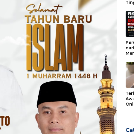
Tin
Wak
Per
dar
Men
Kem
dar
Ter
Awa
Onli
Men
Ber
Cat