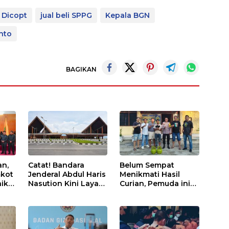
 Dicopt
jual beli SPPG
Kepala BGN
nto
BAGIKAN
an,
Catat! Bandara
Belum Sempat
kot
Jenderal Abdul Haris
Menikmati Hasil
iki
Nasution Kini Layani
Curian, Pemuda ini
Penerbangan ke
Keburu Diangkut
PBD
Kualanamu Tiga Kali
Polisi
Sepekan