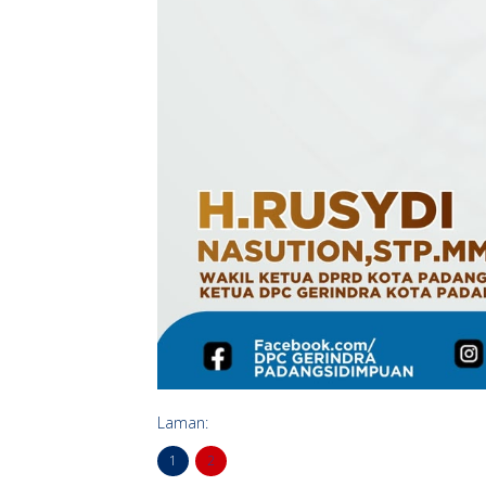
Laman:
1
2