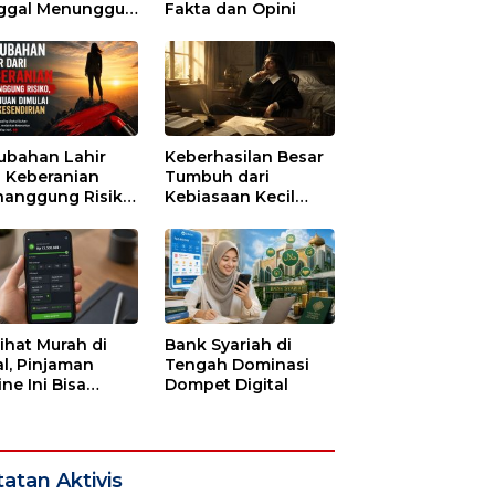
ggal Menunggu
Fakta dan Opini
tu untuk Runtuh
ubahan Lahir
Keberhasilan Besar
i Keberanian
Tumbuh dari
anggung Risiko,
Kebiasaan Kecil
ajuan Dimulai
yang Dijalani
i Kesendirian
dengan Sabar
lihat Murah di
Bank Syariah di
l, Pinjaman
Tengah Dominasi
ne Ini Bisa
Dompet Digital
guras Gaji
bulan-bulan
atan Aktivis