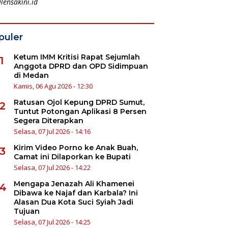
lensakini.id
puler
Ketum IMM Kritisi Rapat Sejumlah
1
Anggota DPRD dan OPD Sidimpuan
di Medan
Kamis, 06 Agu 2026 - 12:30
Ratusan Ojol Kepung DPRD Sumut,
2
Tuntut Potongan Aplikasi 8 Persen
Segera Diterapkan
Selasa, 07 Jul 2026 - 14:16
Kirim Video Porno ke Anak Buah,
3
Camat ini Dilaporkan ke Bupati
Selasa, 07 Jul 2026 - 14:22
Mengapa Jenazah Ali Khamenei
4
Dibawa ke Najaf dan Karbala? Ini
Alasan Dua Kota Suci Syiah Jadi
Tujuan
Selasa, 07 Jul 2026 - 14:25