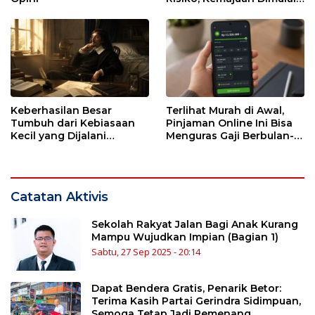
dari Kesendirian
Keberhasilan Besar
Terlihat Murah di Awal,
Tumbuh dari Kebiasaan
Pinjaman Online Ini Bisa
Kecil yang Dijalani
Menguras Gaji Berbulan-
dengan Sabar
bulan
Catatan Aktivis
Sekolah Rakyat Jalan Bagi Anak Kurang
Mampu Wujudkan Impian (Bagian 1)
Sabtu, 27 Sep 2025 - 20:14
Dapat Bendera Gratis, Penarik Betor:
Terima Kasih Partai Gerindra Sidimpuan,
Semoga Tetap Jadi Pemenang