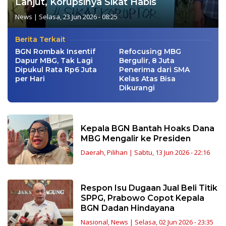
Lanjut, Korupsinya Sikat Habis
News
|
Selasa, 23 Jun 2026 - 08:25
Berita Terkait
BGN Rombak Insentif
Refocusing MBG
Dapur MBG, Tak Lagi
Bergulir, 8 Juta
Dipukul Rata Rp6 Juta
Penerima dari SMA
per Hari
Kelas Atas Bisa
Dikurangi
Kepala BGN Bantah Hoaks Dana
MBG Mengalir ke Presiden
Daerah
,
Pilihan
|
Sabtu, 13 Jun 2026 - 22:16
Respon Isu Dugaan Jual Beli Titik
SPPG, Prabowo Copot Kepala
BGN Dadan Hindayana
Nasional
,
News
|
Selasa, 02 Jun 2026 - 23:35