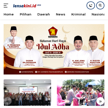
Home
Pilihan
Daerah
News
Kriminal
Nasional
Langsung
ke
konten
«
»