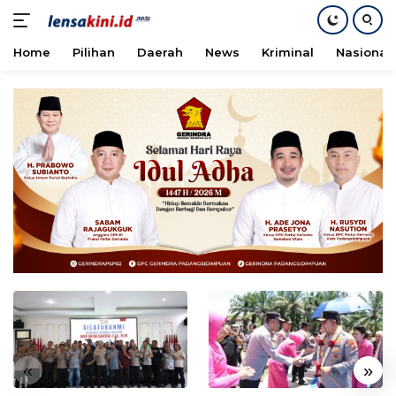
Home
Pilihan
Daerah
News
Kriminal
Nasional
Langsung
ke
konten
«
»