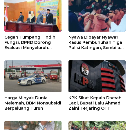
Cegah Tumpang Tindih
Nyawa Dibayar Nyawa?
Fungsi, DPRD Dorong
Kasus Pembunuhan Tiga
Evaluasi Menyeluruh
Polisi Katingan, Sembilan
Struktur OPD Sidimpuan
Tersangka Terancam
Hukuman Mati
Harga Minyak Dunia
KPK Sikat Kepala Daerah
Melemah, BBM Nonsubsidi
Lagi, Bupati Lalu Ahmad
Berpeluang Turun
Zaini Terjaring OTT