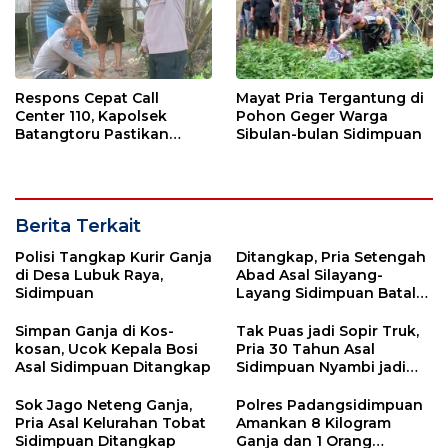
Respons Cepat Call
Mayat Pria Tergantung di
Center 110, Kapolsek
Pohon Geger Warga
Batangtoru Pastikan
Sibulan-bulan Sidimpuan
Aduan Warga
Ditindaklanjuti
Berita Terkait
Polisi Tangkap Kurir Ganja
Ditangkap, Pria Setengah
di Desa Lubuk Raya,
Abad Asal Silayang-
Sidimpuan
Layang Sidimpuan Batal
Jual Ganja
Simpan Ganja di Kos-
Tak Puas jadi Sopir Truk,
kosan, Ucok Kepala Bosi
Pria 30 Tahun Asal
Asal Sidimpuan Ditangkap
Sidimpuan Nyambi jadi
Kurir Ganja
Sok Jago Neteng Ganja,
Polres Padangsidimpuan
Pria Asal Kelurahan Tobat
Amankan 8 Kilogram
Sidimpuan Ditangkap
Ganja dan 1 Orang