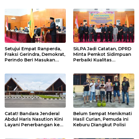
Setujui Empat Ranperda,
SiLPA Jadi Catatan, DPRD
Fraksi Gerindra, Demokrat,
Minta Pemkot Sidimpuan
Perindo Beri Masukan
Perbaiki Kualitas
untuk Pemko Sidimpuan
Perencanaan APBD
Catat! Bandara Jenderal
Belum Sempat Menikmati
Abdul Haris Nasution Kini
Hasil Curian, Pemuda ini
Layani Penerbangan ke
Keburu Diangkut Polisi
Kualanamu Tiga Kali
Sepekan