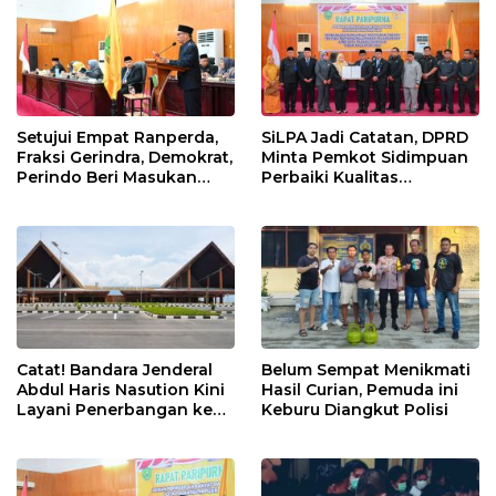
Setujui Empat Ranperda,
SiLPA Jadi Catatan, DPRD
Fraksi Gerindra, Demokrat,
Minta Pemkot Sidimpuan
Perindo Beri Masukan
Perbaiki Kualitas
untuk Pemko Sidimpuan
Perencanaan APBD
Catat! Bandara Jenderal
Belum Sempat Menikmati
Abdul Haris Nasution Kini
Hasil Curian, Pemuda ini
Layani Penerbangan ke
Keburu Diangkut Polisi
Kualanamu Tiga Kali
Sepekan