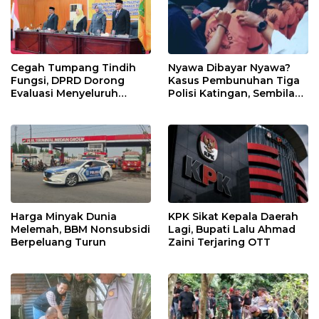
Cegah Tumpang Tindih
Nyawa Dibayar Nyawa?
Fungsi, DPRD Dorong
Kasus Pembunuhan Tiga
Evaluasi Menyeluruh
Polisi Katingan, Sembilan
Struktur OPD Sidimpuan
Tersangka Terancam
Hukuman Mati
Harga Minyak Dunia
KPK Sikat Kepala Daerah
Melemah, BBM Nonsubsidi
Lagi, Bupati Lalu Ahmad
Berpeluang Turun
Zaini Terjaring OTT