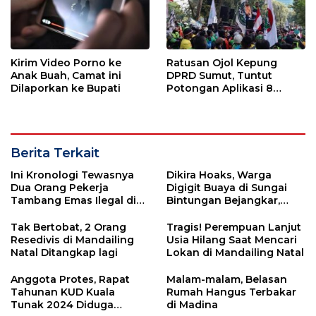
Kirim Video Porno ke
Ratusan Ojol Kepung
Anak Buah, Camat ini
DPRD Sumut, Tuntut
Dilaporkan ke Bupati
Potongan Aplikasi 8
Persen Segera Diterapkan
Berita Terkait
Ini Kronologi Tewasnya
Dikira Hoaks, Warga
Dua Orang Pekerja
Digigit Buaya di Sungai
Tambang Emas Ilegal di
Bintungan Bejangkar,
Batang Natal, Madina
Madina
Tak Bertobat, 2 Orang
Tragis! Perempuan Lanjut
Resedivis di Mandailing
Usia Hilang Saat Mencari
Natal Ditangkap lagi
Lokan di Mandailing Natal
Anggota Protes, Rapat
Malam-malam, Belasan
Tahunan KUD Kuala
Rumah Hangus Terbakar
Tunak 2024 Diduga
di Madina