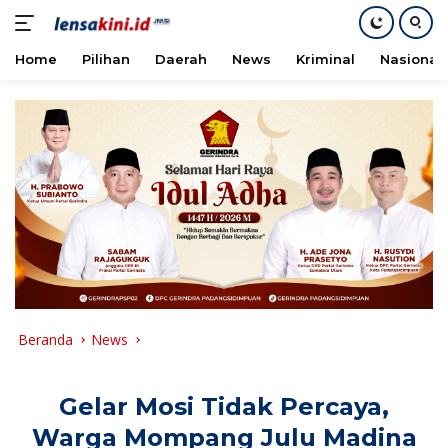
Home
Pilihan
Daerah
News
Kriminal
Nasional
Langsung
ke
konten
Beranda
News
Gelar Mosi Tidak Percaya,
Warga Mompang Julu Madina