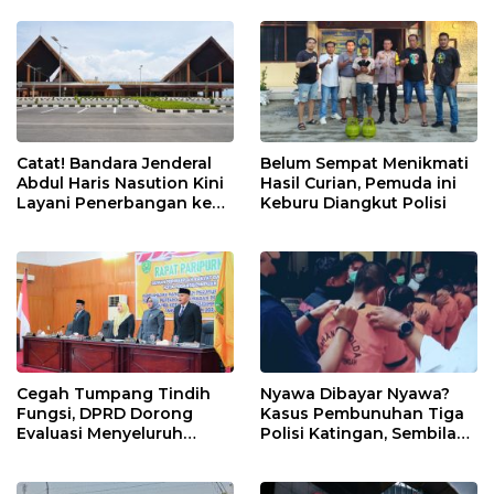
Catat! Bandara Jenderal
Belum Sempat Menikmati
Abdul Haris Nasution Kini
Hasil Curian, Pemuda ini
Layani Penerbangan ke
Keburu Diangkut Polisi
Kualanamu Tiga Kali
Sepekan
Cegah Tumpang Tindih
Nyawa Dibayar Nyawa?
Fungsi, DPRD Dorong
Kasus Pembunuhan Tiga
Evaluasi Menyeluruh
Polisi Katingan, Sembilan
Struktur OPD Sidimpuan
Tersangka Terancam
Hukuman Mati