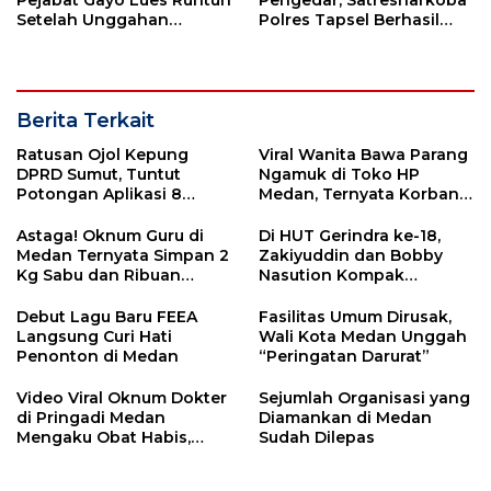
Setelah Unggahan
Polres Tapsel Berhasil
Putrinya Viral
Amankan 5 Kilogram
Ganja
Berita Terkait
Ratusan Ojol Kepung
Viral Wanita Bawa Parang
DPRD Sumut, Tuntut
Ngamuk di Toko HP
Potongan Aplikasi 8
Medan, Ternyata Korban
Persen Segera Diterapkan
Penipuan Online
Astaga! Oknum Guru di
Di HUT Gerindra ke-18,
Medan Ternyata Simpan 2
Zakiyuddin dan Bobby
Kg Sabu dan Ribuan
Nasution Kompak
Ekstasi
Bersihkan Sungai
Debut Lagu Baru FEEA
Fasilitas Umum Dirusak,
Langsung Curi Hati
Wali Kota Medan Unggah
Penonton di Medan
“Peringatan Darurat”
Video Viral Oknum Dokter
Sejumlah Organisasi yang
di Pringadi Medan
Diamankan di Medan
Mengaku Obat Habis,
Sudah Dilepas
Begini Respon Bobby
Nasution