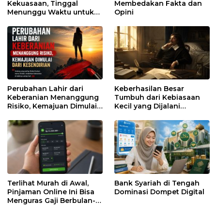
Kekuasaan, Tinggal
Membedakan Fakta dan
Menunggu Waktu untuk
Opini
Runtuh
Perubahan Lahir dari
Keberhasilan Besar
Keberanian Menanggung
Tumbuh dari Kebiasaan
Risiko, Kemajuan Dimulai
Kecil yang Dijalani
dari Kesendirian
dengan Sabar
Terlihat Murah di Awal,
Bank Syariah di Tengah
Pinjaman Online Ini Bisa
Dominasi Dompet Digital
Menguras Gaji Berbulan-
bulan