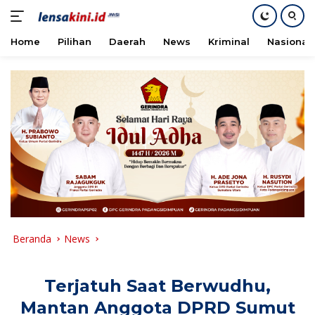
Home
Pilihan
Daerah
News
Kriminal
Nasional
Langsung
ke
konten
Beranda
News
Terjatuh Saat Berwudhu,
Mantan Anggota DPRD Sumut