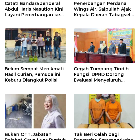
Catat! Bandara Jenderal
Penerbangan Perdana
Abdul Haris Nasution Kini
Wings Air, Saipullah Ajak
Layani Penerbangan ke
Kepala Daerah Tabagsel
Kualanamu Tiga Kali
Jaga Keberlanjutan Rute
Sepekan
Belum Sempat Menikmati
Cegah Tumpang Tindih
Hasil Curian, Pemuda ini
Fungsi, DPRD Dorong
Keburu Diangkut Polisi
Evaluasi Menyeluruh
Struktur OPD Sidimpuan
Bukan OTT, Jabatan
Tak Beri Celah bagi
Pejabat Gayo Lues Runtuh
Pengedar, Satresnarkoba