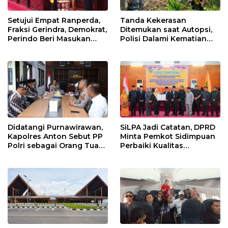
Setujui Empat Ranperda,
Tanda Kekerasan
Fraksi Gerindra, Demokrat,
Ditemukan saat Autopsi,
Perindo Beri Masukan
Polisi Dalami Kematian
untuk Pemko Sidimpuan
Anak dalam Sumur di
Tapsel
Didatangi Purnawirawan,
SiLPA Jadi Catatan, DPRD
Kapolres Anton Sebut PP
Minta Pemkot Sidimpuan
Polri sebagai Orang Tua
Perbaiki Kualitas
dan Teladan Pengabdian
Perencanaan APBD