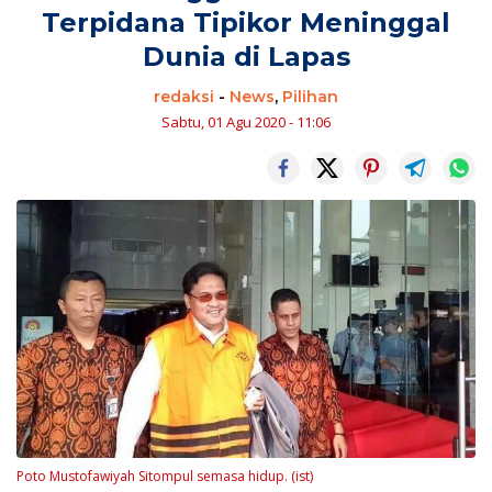
Terpidana Tipikor Meninggal
Dunia di Lapas
redaksi
-
News
,
Pilihan
Sabtu, 01 Agu 2020 - 11:06
Poto Mustofawiyah Sitompul semasa hidup. (ist)