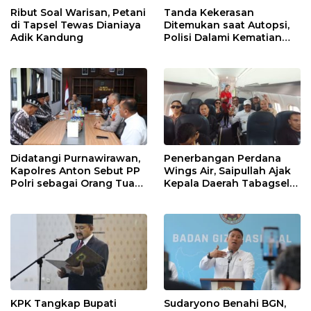
Ribut Soal Warisan, Petani
Tanda Kekerasan
di Tapsel Tewas Dianiaya
Ditemukan saat Autopsi,
Adik Kandung
Polisi Dalami Kematian
Anak dalam Sumur di
Tapsel
Didatangi Purnawirawan,
Penerbangan Perdana
Kapolres Anton Sebut PP
Wings Air, Saipullah Ajak
Polri sebagai Orang Tua
Kepala Daerah Tabagsel
dan Teladan Pengabdian
Jaga Keberlanjutan Rute
KPK Tangkap Bupati
Sudaryono Benahi BGN,