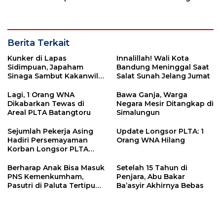
Predikat Pelayanan Prima
Aneka Lomba dan Bazar
Berita Terkait
Kunker di Lapas
Innalillah! Wali Kota
Sidimpuan, Japaham
Bandung Meninggal Saat
Sinaga Sambut Kakanwil
Salat Sunah Jelang Jumat
Kemenkumham Sumut
Lagi, 1 Orang WNA
Bawa Ganja, Warga
Dikabarkan Tewas di
Negara Mesir Ditangkap di
Areal PLTA Batangtoru
Simalungun
Sejumlah Pekerja Asing
Update Longsor PLTA: 1
Hadiri Persemayaman
Orang WNA Hilang
Korban Longsor PLTA
Batangtoru
Berharap Anak Bisa Masuk
Setelah 15 Tahun di
PNS Kemenkumham,
Penjara, Abu Bakar
Pasutri di Paluta Tertipu
Ba’asyir Akhirnya Bebas
Ratusan Juta Rupiah