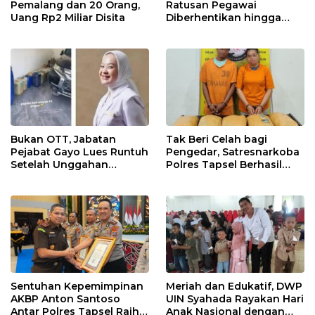
Pemalang dan 20 Orang,
Ratusan Pegawai
Uang Rp2 Miliar Disita
Diberhentikan hingga
Dapur Bermasalah
Disetop
Bukan OTT, Jabatan
Tak Beri Celah bagi
Pejabat Gayo Lues Runtuh
Pengedar, Satresnarkoba
Setelah Unggahan
Polres Tapsel Berhasil
Putrinya Viral
Amankan 5 Kilogram
Ganja
Sentuhan Kepemimpinan
Meriah dan Edukatif, DWP
AKBP Anton Santoso
UIN Syahada Rayakan Hari
Antar Polres Tapsel Raih
Anak Nasional dengan