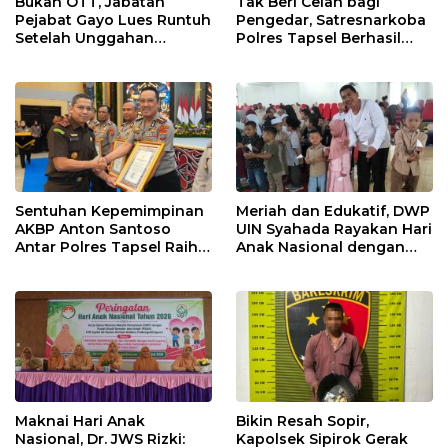
Bukan OTT, Jabatan
Tak Beri Celah bagi
Pejabat Gayo Lues Runtuh
Pengedar, Satresnarkoba
Setelah Unggahan
Polres Tapsel Berhasil
Putrinya Viral
Amankan 5 Kilogram
Ganja
Sentuhan Kepemimpinan
Meriah dan Edukatif, DWP
AKBP Anton Santoso
UIN Syahada Rayakan Hari
Antar Polres Tapsel Raih
Anak Nasional dengan
Predikat Pelayanan Prima
Aneka Lomba dan Bazar
Maknai Hari Anak
Bikin Resah Sopir,
Nasional, Dr. JWS Rizki:
Kapolsek Sipirok Gerak