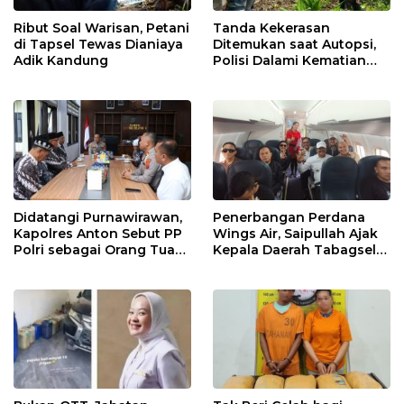
Ribut Soal Warisan, Petani
Tanda Kekerasan
di Tapsel Tewas Dianiaya
Ditemukan saat Autopsi,
Adik Kandung
Polisi Dalami Kematian
Anak dalam Sumur di
Tapsel
Didatangi Purnawirawan,
Penerbangan Perdana
Kapolres Anton Sebut PP
Wings Air, Saipullah Ajak
Polri sebagai Orang Tua
Kepala Daerah Tabagsel
dan Teladan Pengabdian
Jaga Keberlanjutan Rute