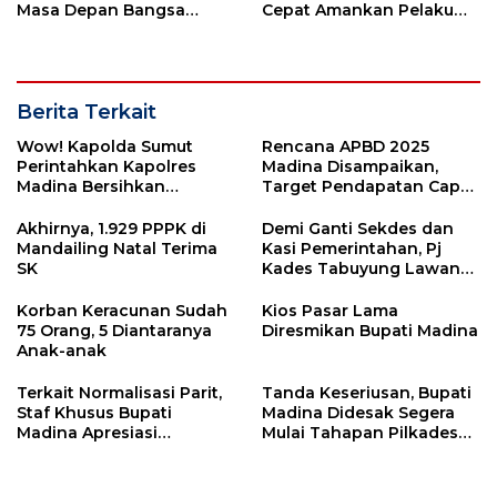
Masa Depan Bangsa
Cepat Amankan Pelaku
Berawal dari Keluarga
Pungli
Berita Terkait
Wow! Kapolda Sumut
Rencana APBD 2025
Perintahkan Kapolres
Madina Disampaikan,
Madina Bersihkan
Target Pendapatan Capai
Tambang Ilegal
Rp1,92 Triliun
Akhirnya, 1.929 PPPK di
Demi Ganti Sekdes dan
Mandailing Natal Terima
Kasi Pemerintahan, Pj
SK
Kades Tabuyung Lawan
Bupati Madina
Korban Keracunan Sudah
Kios Pasar Lama
75 Orang, 5 Diantaranya
Diresmikan Bupati Madina
Anak-anak
Terkait Normalisasi Parit,
Tanda Keseriusan, Bupati
Staf Khusus Bupati
Madina Didesak Segera
Madina Apresiasi
Mulai Tahapan Pilkades
Kolaborasi Pemdes
2023
Tabuyung dan
Perusahaan