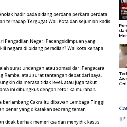
nolak hadir pada sidang perdana perkara perdata
n terhadap Tergugat Wali Kota dan sejumlah kadis
Per
dar
Men
ari Pengadilan Negeri Padangsidimpuan yang
Kem
dar
i negara di bidang peradilan? Walikota kenapa
dalah surat undangan atau somasi dari Pengacara
Ter
ng Rambe, atau surat tantangan debat dari saya,
Awa
ungkin dia merasa tidak level, atau juga takut
Onli
ama ini dibungkus dengan retorika murahan.
Men
Ber
ga berlambang Cakra itu dibawah Lembaga Tinggi
Cat
n benar yang dikatakan seorang teman.
n tidak berhak memeriksa dan menyidik kasus