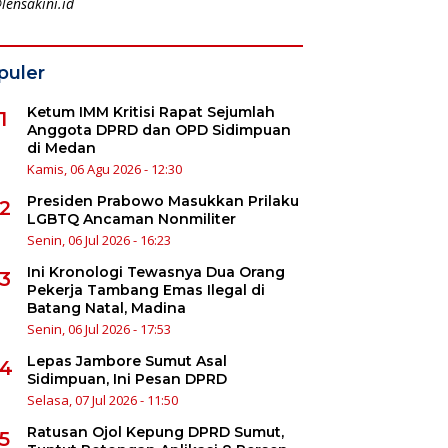
lensakini.id
puler
Ketum IMM Kritisi Rapat Sejumlah
1
Anggota DPRD dan OPD Sidimpuan
di Medan
Kamis, 06 Agu 2026 - 12:30
Presiden Prabowo Masukkan Prilaku
2
LGBTQ Ancaman Nonmiliter
Senin, 06 Jul 2026 - 16:23
Ini Kronologi Tewasnya Dua Orang
3
Pekerja Tambang Emas Ilegal di
Batang Natal, Madina
Senin, 06 Jul 2026 - 17:53
Lepas Jambore Sumut Asal
4
Sidimpuan, Ini Pesan DPRD
Selasa, 07 Jul 2026 - 11:50
Ratusan Ojol Kepung DPRD Sumut,
5