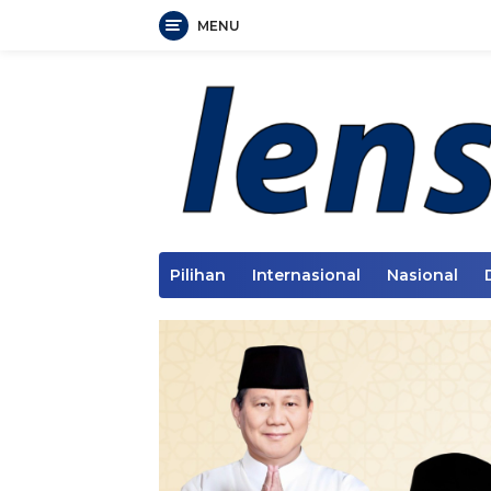
MENU
Langsung
ke
konten
Pilihan
Internasional
Nasional