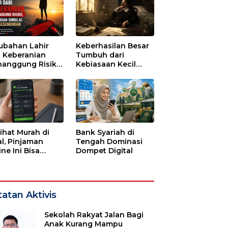
ubahan Lahir
Keberhasilan Besar
i Keberanian
Tumbuh dari
anggung Risiko,
Kebiasaan Kecil
ajuan Dimulai
yang Dijalani
i Kesendirian
dengan Sabar
lihat Murah di
Bank Syariah di
l, Pinjaman
Tengah Dominasi
ne Ini Bisa
Dompet Digital
guras Gaji
bulan-bulan
atan Aktivis
Sekolah Rakyat Jalan Bagi
Anak Kurang Mampu