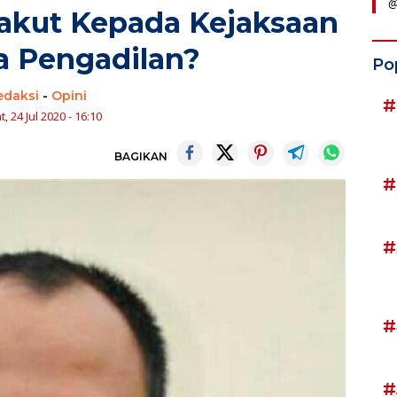
@
Takut Kepada Kejaksaan
a Pengadilan?
Po
edaksi
-
Opini
#
, 24 Jul 2020 - 16:10
BAGIKAN
#
#
#
#