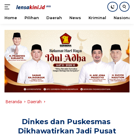
Home
Pilihan
Daerah
News
Kriminal
Nasional
Langsung
ke
konten
Beranda
Daerah
Dinkes dan Puskesmas
Dikhawatirkan Jadi Pusat