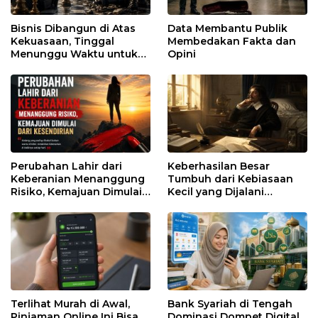
Bisnis Dibangun di Atas
Data Membantu Publik
Kekuasaan, Tinggal
Membedakan Fakta dan
Menunggu Waktu untuk
Opini
Runtuh
Perubahan Lahir dari
Keberhasilan Besar
Keberanian Menanggung
Tumbuh dari Kebiasaan
Risiko, Kemajuan Dimulai
Kecil yang Dijalani
dari Kesendirian
dengan Sabar
Terlihat Murah di Awal,
Bank Syariah di Tengah
Pinjaman Online Ini Bisa
Dominasi Dompet Digital