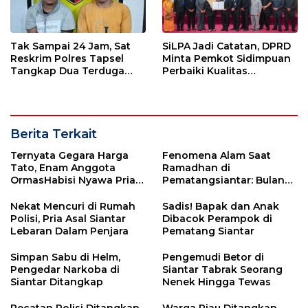
Tak Sampai 24 Jam, Sat
SiLPA Jadi Catatan, DPRD
Reskrim Polres Tapsel
Minta Pemkot Sidimpuan
Tangkap Dua Terduga
Perbaiki Kualitas
Pelaku Pencurian Motor
Perencanaan APBD
Berita Terkait
Ternyata Gegara Harga
Fenomena Alam Saat
Tato, Enam Anggota
Ramadhan di
OrmasHabisi Nyawa Pria
Pematangsiantar: Bulan
di Siantar
Sabit dan Bintang
Melintas Bersamaan
Nekat Mencuri di Rumah
Sadis! Bapak dan Anak
Polisi, Pria Asal Siantar
Dibacok Perampok di
Lebaran Dalam Penjara
Pematang Siantar
Simpan Sabu di Helm,
Pengemudi Betor di
Pengedar Narkoba di
Siantar Tabrak Seorang
Siantar Ditangkap
Nenek Hingga Tewas
Pecatan Polisi Ditangkap
Warga Riau Ditangkap