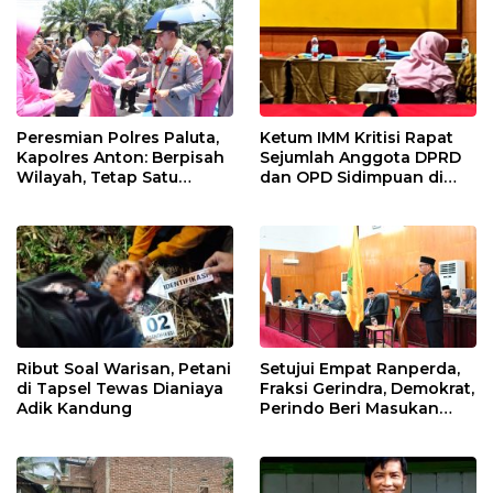
Peresmian Polres Paluta,
Ketum IMM Kritisi Rapat
Kapolres Anton: Berpisah
Sejumlah Anggota DPRD
Wilayah, Tetap Satu
dan OPD Sidimpuan di
Tujuan Melayani
Medan
Masyarakat
Ribut Soal Warisan, Petani
Setujui Empat Ranperda,
di Tapsel Tewas Dianiaya
Fraksi Gerindra, Demokrat,
Adik Kandung
Perindo Beri Masukan
untuk Pemko Sidimpuan