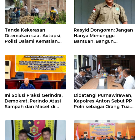
Tanda Kekerasan
Rasyid Dongoran: Jangan
Ditemukan saat Autopsi,
Hanya Menunggu
Polisi Dalami Kematian
Bantuan, Bangun
Anak dalam Sumur di
Pertanian Lewat Kerja
Tapsel
Sendiri
Ini Solusi Fraksi Gerindra,
Didatangi Purnawirawan,
Demokrat, Perindo Atasi
Kapolres Anton Sebut PP
Sampah dan Macet di
Polri sebagai Orang Tua
Padangsidimpuan
dan Teladan Pengabdian