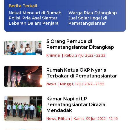
Berita Terkait
Nekat Mencuri di Rumah
Warga Riau Ditangkap
Polisi, Pria Asal Siantar
Jual Solar Ilegal di
Lebaran Dalam Penjara
Pematangsiantar
5 Orang Pemuda di
Pematangsiantar Ditangkap
Kriminal
|
Rabu, 27 Jul 2022 - 22:23
Rumah Ketua OKP Nyaris
Terbakar di Pematangsiantar
News
|
Minggu, 17 Jul 2022 - 21:55
Kamar Napi di LP
Pematangsiantar Dirazia
Mendadak
News
,
Pilihan
|
Kamis, 09 Jun 2022 - 12:46