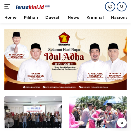
Home
Pilihan
Daerah
News
Kriminal
Nasional
Langsung
ke
konten
«
»