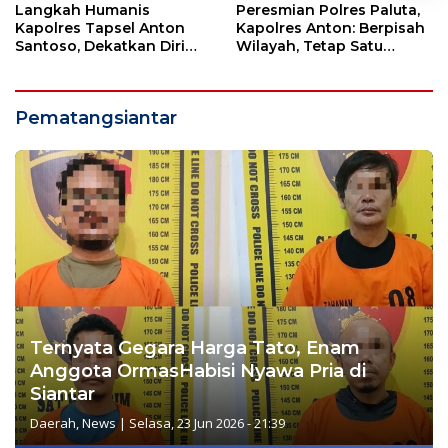
Langkah Humanis
Peresmian Polres Paluta,
Kapolres Tapsel Anton
Kapolres Anton: Berpisah
Santoso, Dekatkan Diri
Wilayah, Tetap Satu
dengan Insan Pers
Tujuan Melayani
Masyarakat
Pematangsiantar
Ternyata Gegara Harga Tato, Enam
Anggota OrmasHabisi Nyawa Pria di
Siantar
Daerah
,
News
|
Selasa, 23 Jun 2026 - 21:39