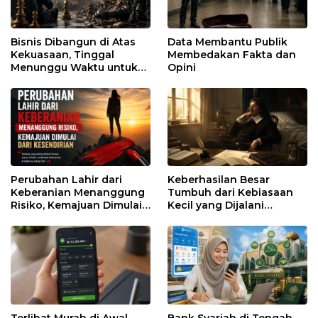
Bisnis Dibangun di Atas
Data Membantu Publik
Kekuasaan, Tinggal
Membedakan Fakta dan
Menunggu Waktu untuk
Opini
Runtuh
Perubahan Lahir dari
Keberhasilan Besar
Keberanian Menanggung
Tumbuh dari Kebiasaan
Risiko, Kemajuan Dimulai
Kecil yang Dijalani
dari Kesendirian
dengan Sabar
Terlihat Murah di Awal,
Bank Syariah di Tengah