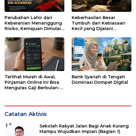
Perubahan Lahir dari
Keberhasilan Besar
Keberanian Menanggung
Tumbuh dari Kebiasaan
Risiko, Kemajuan Dimulai
Kecil yang Dijalani
dari Kesendirian
dengan Sabar
Terlihat Murah di Awal,
Bank Syariah di Tengah
Pinjaman Online Ini Bisa
Dominasi Dompet Digital
Menguras Gaji Berbulan-
bulan
Catatan Aktivis
Sekolah Rakyat Jalan Bagi Anak Kurang
Mampu Wujudkan Impian (Bagian 1)