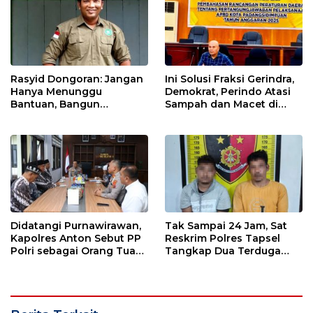
Rasyid Dongoran: Jangan
Ini Solusi Fraksi Gerindra,
Hanya Menunggu
Demokrat, Perindo Atasi
Bantuan, Bangun
Sampah dan Macet di
Pertanian Lewat Kerja
Padangsidimpuan
Sendiri
Didatangi Purnawirawan,
Tak Sampai 24 Jam, Sat
Kapolres Anton Sebut PP
Reskrim Polres Tapsel
Polri sebagai Orang Tua
Tangkap Dua Terduga
dan Teladan Pengabdian
Pelaku Pencurian Motor