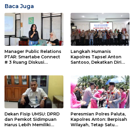
Baca Juga
Manager Public Relations
Langkah Humanis
PTAR: Smartabe Connect
Kapolres Tapsel Anton
# 3 Ruang Diskusi
Santoso, Dekatkan Diri
Jurnarlis
dengan Insan Pers
Dekan Fisip UMSU: DPRD
Peresmian Polres Paluta,
dan Pemkot Sidimpuan
Kapolres Anton: Berpisah
Harus Lebih Memiliki
Wilayah, Tetap Satu
Empati Kepada Rakyat
Tujuan Melayani