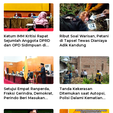
Masyarakat
Ketum IMM Kritisi Rapat
Ribut Soal Warisan, Petani
Sejumlah Anggota DPRD
di Tapsel Tewas Dianiaya
dan OPD Sidimpuan di
Adik Kandung
Medan
Setujui Empat Ranperda,
Tanda Kekerasan
Fraksi Gerindra, Demokrat,
Ditemukan saat Autopsi,
Perindo Beri Masukan
Polisi Dalami Kematian
untuk Pemko Sidimpuan
Anak dalam Sumur di
Tapsel