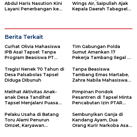
Abdul Haris Nasution Kini
Wings Air, Saipullah Ajak
Layani Penerbangan ke
Kepala Daerah Tabagsel
Kualanamu Tiga Kali
Jaga Keberlanjutan Rute
Sepekan
Berita Terkait
Curhat Olivia Mahasiswa
Tim Gabungan Polda
IPB Asal Tapsel: Tanpa
Sumut Amankan 17
Program Beasiswa PT
Pekerja Tambang Ilegal di
Agincourt Resources,
Perbatasan Tapsel-
Saya Ragu Bisa Lanjutkan
Madina
Tragis! Nenek 70 Tahun di
Tanpa Beasiswa
Kuliah
Desa Palsabolas Tapsel
Tambang Emas Martabe,
Diduga Dibunuh
Zahra Nabila Mahasiswa
Penerima Beasiswa Asal
Sipenggeng Khawatir
Melihat Aktivitas Anak-
Pimpinan Pondok
Mimpinya Terkubur
anak Desa Tandihat
Pesantren di Tapsel Minta
Tapsel Menjalani Puasa
Pencabutan Izin PTAR
Ramadan Pertama di
Harus Melalui kajian
Tempat Pengungsian
Komprehensip
Pelaku Usaha di Batang
Sembunyikan Ganja di
Toru Alami Penurun
Kandang Ayam, Dua
Omzet, Karyawan
Orang Kurir Narkoba Asal
Terancam
Tapsel Ditangkap