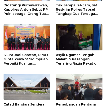
Didatangi Purnawirawan,
Tak Sampai 24 Jam, Sat
Kapolres Anton Sebut PP
Reskrim Polres Tapsel
Polri sebagai Orang Tua
Tangkap Dua Terduga
dan Teladan Pengabdian
Pelaku Pencurian Motor
SiLPA Jadi Catatan, DPRD
Asyik Ngamar Tengah
Minta Pemkot Sidimpuan
Malam, 5 Pasangan
Perbaiki Kualitas
Terjaring Razia Pekat di
Perencanaan APBD
Padang Lawas
Catat! Bandara Jenderal
Penerbangan Perdana