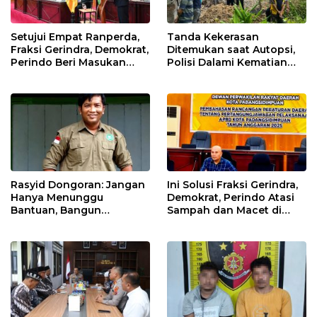
Setujui Empat Ranperda,
Tanda Kekerasan
Fraksi Gerindra, Demokrat,
Ditemukan saat Autopsi,
Perindo Beri Masukan
Polisi Dalami Kematian
untuk Pemko Sidimpuan
Anak dalam Sumur di
Tapsel
Rasyid Dongoran: Jangan
Ini Solusi Fraksi Gerindra,
Hanya Menunggu
Demokrat, Perindo Atasi
Bantuan, Bangun
Sampah dan Macet di
Pertanian Lewat Kerja
Padangsidimpuan
Sendiri