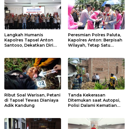
Langkah Humanis
Peresmian Polres Paluta,
Kapolres Tapsel Anton
Kapolres Anton: Berpisah
Santoso, Dekatkan Diri
Wilayah, Tetap Satu
dengan Insan Pers
Tujuan Melayani
Masyarakat
Ribut Soal Warisan, Petani
Tanda Kekerasan
di Tapsel Tewas Dianiaya
Ditemukan saat Autopsi,
Adik Kandung
Polisi Dalami Kematian
Anak dalam Sumur di
Tapsel