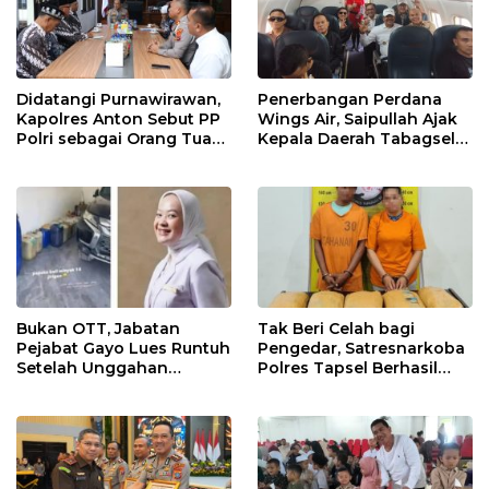
Didatangi Purnawirawan,
Penerbangan Perdana
Kapolres Anton Sebut PP
Wings Air, Saipullah Ajak
Polri sebagai Orang Tua
Kepala Daerah Tabagsel
dan Teladan Pengabdian
Jaga Keberlanjutan Rute
Bukan OTT, Jabatan
Tak Beri Celah bagi
Pejabat Gayo Lues Runtuh
Pengedar, Satresnarkoba
Setelah Unggahan
Polres Tapsel Berhasil
Putrinya Viral
Amankan 5 Kilogram
Ganja