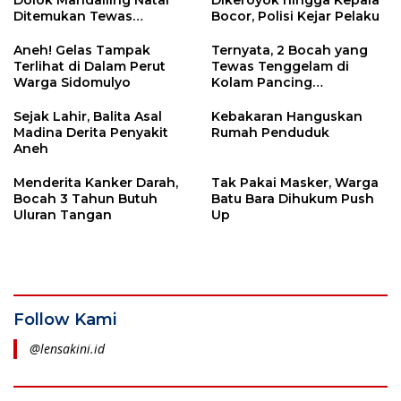
Dolok Mandailing Natal
Dikeroyok hingga Kepala
Ditemukan Tewas
Bocor, Polisi Kejar Pelaku
Tergantung
Aneh! Gelas Tampak
Ternyata, 2 Bocah yang
Terlihat di Dalam Perut
Tewas Tenggelam di
Warga Sidomulyo
Kolam Pancing
Padangsidimpuan
Saudara Kandung
Sejak Lahir, Balita Asal
Kebakaran Hanguskan
Madina Derita Penyakit
Rumah Penduduk
Aneh
Menderita Kanker Darah,
Tak Pakai Masker, Warga
Bocah 3 Tahun Butuh
Batu Bara Dihukum Push
Uluran Tangan
Up
Follow Kami
@lensakini.id