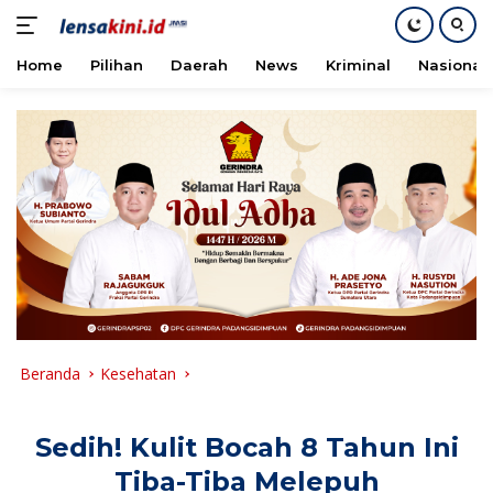
Home
Pilihan
Daerah
News
Kriminal
Nasional
Langsung
ke
konten
Beranda
Kesehatan
Sedih! Kulit Bocah 8 Tahun Ini
Tiba-Tiba Melepuh