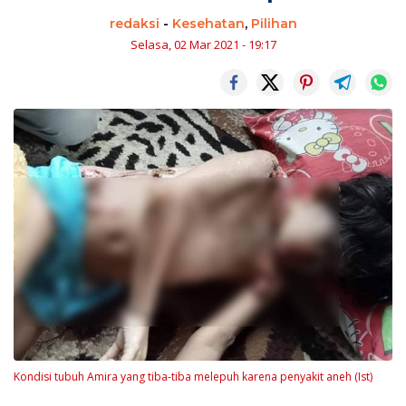
redaksi
-
Kesehatan
,
Pilihan
Selasa, 02 Mar 2021 - 19:17
Kondisi tubuh Amira yang tiba-tiba melepuh karena penyakit aneh (Ist)