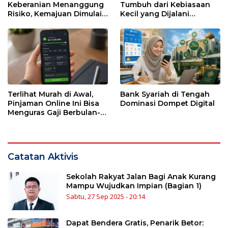
Keberanian Menanggung
Tumbuh dari Kebiasaan
Risiko, Kemajuan Dimulai
Kecil yang Dijalani
dari Kesendirian
dengan Sabar
Terlihat Murah di Awal,
Bank Syariah di Tengah
Pinjaman Online Ini Bisa
Dominasi Dompet Digital
Menguras Gaji Berbulan-
bulan
Catatan Aktivis
Sekolah Rakyat Jalan Bagi Anak Kurang
Mampu Wujudkan Impian (Bagian 1)
Sabtu, 27 Sep 2025 - 20:14
Dapat Bendera Gratis, Penarik Betor: