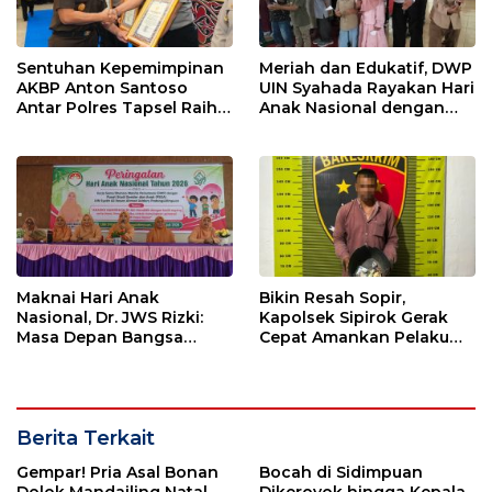
Sentuhan Kepemimpinan
Meriah dan Edukatif, DWP
AKBP Anton Santoso
UIN Syahada Rayakan Hari
Antar Polres Tapsel Raih
Anak Nasional dengan
Predikat Pelayanan Prima
Aneka Lomba dan Bazar
Maknai Hari Anak
Bikin Resah Sopir,
Nasional, Dr. JWS Rizki:
Kapolsek Sipirok Gerak
Masa Depan Bangsa
Cepat Amankan Pelaku
Berawal dari Keluarga
Pungli
Berita Terkait
Gempar! Pria Asal Bonan
Bocah di Sidimpuan