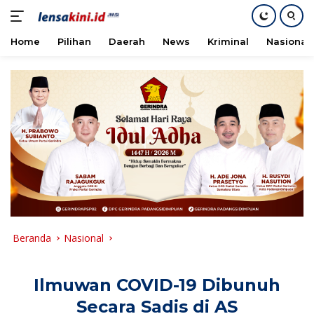
Home
Pilihan
Daerah
News
Kriminal
Nasional
Langsung
ke
konten
Beranda
Nasional
Ilmuwan COVID-19 Dibunuh
Secara Sadis di AS