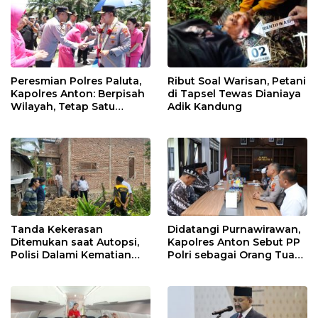
Peresmian Polres Paluta,
Ribut Soal Warisan, Petani
Kapolres Anton: Berpisah
di Tapsel Tewas Dianiaya
Wilayah, Tetap Satu
Adik Kandung
Tujuan Melayani
Masyarakat
Tanda Kekerasan
Didatangi Purnawirawan,
Ditemukan saat Autopsi,
Kapolres Anton Sebut PP
Polisi Dalami Kematian
Polri sebagai Orang Tua
Anak dalam Sumur di
dan Teladan Pengabdian
Tapsel