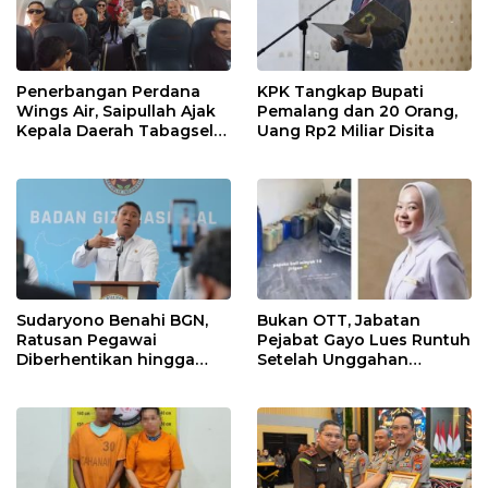
Penerbangan Perdana
KPK Tangkap Bupati
Wings Air, Saipullah Ajak
Pemalang dan 20 Orang,
Kepala Daerah Tabagsel
Uang Rp2 Miliar Disita
Jaga Keberlanjutan Rute
Sudaryono Benahi BGN,
Bukan OTT, Jabatan
Ratusan Pegawai
Pejabat Gayo Lues Runtuh
Diberhentikan hingga
Setelah Unggahan
Dapur Bermasalah
Putrinya Viral
Disetop