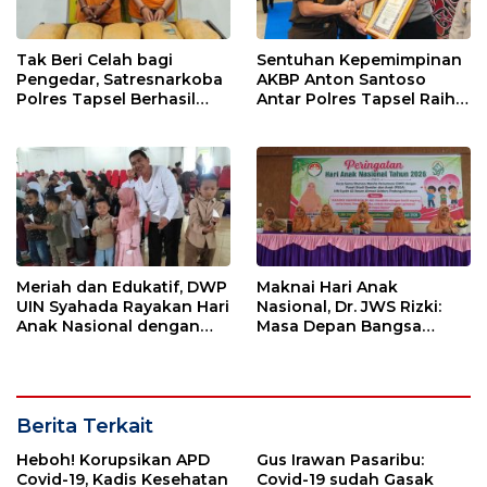
Tak Beri Celah bagi
Sentuhan Kepemimpinan
Pengedar, Satresnarkoba
AKBP Anton Santoso
Polres Tapsel Berhasil
Antar Polres Tapsel Raih
Amankan 5 Kilogram
Predikat Pelayanan Prima
Ganja
Meriah dan Edukatif, DWP
Maknai Hari Anak
UIN Syahada Rayakan Hari
Nasional, Dr. JWS Rizki:
Anak Nasional dengan
Masa Depan Bangsa
Aneka Lomba dan Bazar
Berawal dari Keluarga
Berita Terkait
Heboh! Korupsikan APD
Gus Irawan Pasaribu:
Covid-19, Kadis Kesehatan
Covid-19 sudah Gasak