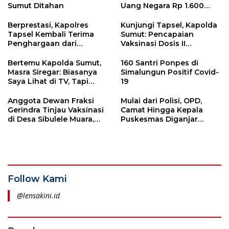
Sumut Ditahan
Uang Negara Rp 1.600
Trilliun
Berprestasi, Kapolres
Kunjungi Tapsel, Kapolda
Tapsel Kembali Terima
Sumut: Pencapaian
Penghargaan dari
Vaksinasi Dosis II
Lemkapi
Masyarakat Umum
sebesar 70 %.
Bertemu Kapolda Sumut,
160 Santri Ponpes di
Masra Siregar: Biasanya
Simalungun Positif Covid-
Saya Lihat di TV, Tapi
19
Sekarang Ketemu
langsung
Anggota Dewan Fraksi
Mulai dari Polisi, OPD,
Gerindra Tinjau Vaksinasi
Camat Hingga Kepala
di Desa Sibulele Muara,
Puskesmas Diganjar
Tapsel
Penghargaan dari
Kapolres Tapsel, Kok
Bisa?
Follow Kami
@lensakini.id