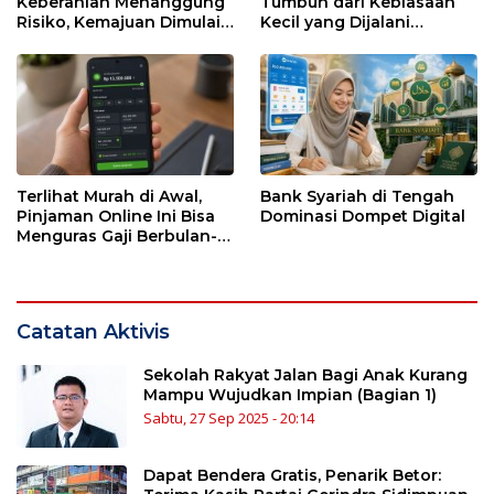
Keberanian Menanggung
Tumbuh dari Kebiasaan
Risiko, Kemajuan Dimulai
Kecil yang Dijalani
dari Kesendirian
dengan Sabar
Terlihat Murah di Awal,
Bank Syariah di Tengah
Pinjaman Online Ini Bisa
Dominasi Dompet Digital
Menguras Gaji Berbulan-
bulan
Catatan Aktivis
Sekolah Rakyat Jalan Bagi Anak Kurang
Mampu Wujudkan Impian (Bagian 1)
Sabtu, 27 Sep 2025 - 20:14
Dapat Bendera Gratis, Penarik Betor: