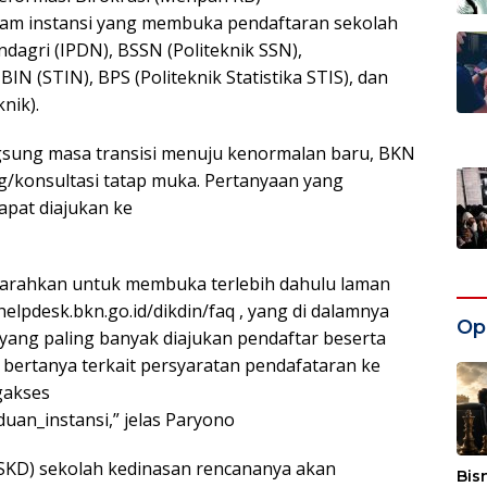
nam instansi yang membuka pendaftaran sekolah
dagri (IPDN), BSSN (Politeknik SSN),
N (STIN), BPS (Politeknik Statistika STIS), dan
nik).
ngsung masa transisi menuju kenormalan baru, BKN
/konsultasi tatap muka. Pertanyaan yang
apat diajukan ke
iarahkan untuk membuka terlebih dahulu laman
helpdesk.bkn.go.id/dikdin/faq , yang di dalamnya
Opi
ang paling banyak diajukan pendaftar beserta
k bertanya terkait persyaratan pendafataran ke
gakses
duan_instansi,” jelas Paryono
(SKD) sekolah kedinasan rencananya akan
Bis