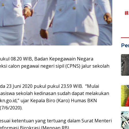
#
Pe
 Pukul 08.20 WIB, Badan Kepegawain Negara
 calon pegawai negeri sipil (CPNS) jalur sekolah
a 23 Juni 2020 pukul pukul 23.59 WIB. “Mulai
hasiswa sekolah kedinasan sudah dapat melakukan
bkn.go.id,” ujar Kepala Biro (Karo) Humas BKN
(7/6/2020).
esuai ketentuan yang tertuang dalam Surat Menteri
formasi Birokrasi (Menpan RB)