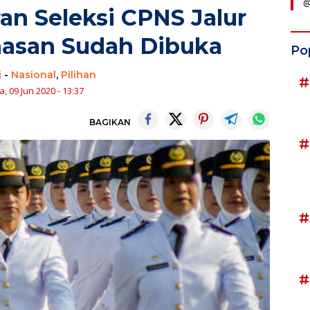
@
ran Seleksi CPNS Jalur
nasan Sudah Dibuka
Po
i
-
Nasional
,
Pilihan
#
, 09 Jun 2020 - 13:37
BAGIKAN
#
#
#