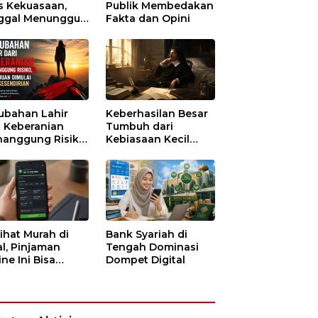
s Kekuasaan,
Publik Membedakan
ggal Menunggu
Fakta dan Opini
tu untuk Runtuh
ubahan Lahir
Keberhasilan Besar
i Keberanian
Tumbuh dari
anggung Risiko,
Kebiasaan Kecil
ajuan Dimulai
yang Dijalani
i Kesendirian
dengan Sabar
lihat Murah di
Bank Syariah di
l, Pinjaman
Tengah Dominasi
ne Ini Bisa
Dompet Digital
guras Gaji
bulan-bulan