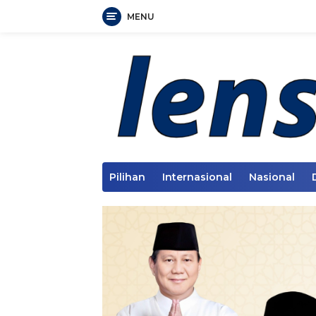
MENU
Langsung
ke
konten
Pilihan
Internasional
Nasional