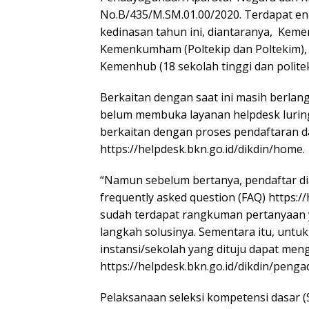
No.B/435/M.SM.01.00/2020. Terdapat e
kedinasan tahun ini, diantaranya, Kemen
Kemenkumham (Poltekip dan Poltekim), BI
Kemenhub (18 sekolah tinggi dan politek
Berkaitan dengan saat ini masih berla
belum membuka layanan helpdesk luring
berkaitan dengan proses pendaftaran d
https://helpdesk.bkn.go.id/dikdin/home.
“Namun sebelum bertanya, pendaftar d
frequently asked question (FAQ) https://
sudah terdapat rangkuman pertanyaan y
langkah solusinya. Sementara itu, untu
instansi/sekolah yang dituju dapat men
https://helpdesk.bkn.go.id/dikdin/penga
Pelaksanaan seleksi kompetensi dasar 