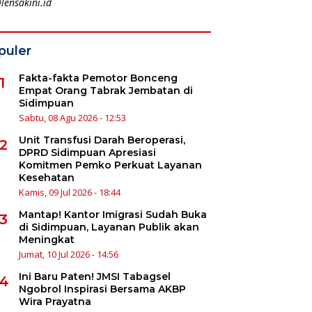
lensakini.id
puler
Fakta-fakta Pemotor Bonceng
1
Empat Orang Tabrak Jembatan di
Sidimpuan
Sabtu, 08 Agu 2026 - 12:53
Unit Transfusi Darah Beroperasi,
2
DPRD Sidimpuan Apresiasi
Komitmen Pemko Perkuat Layanan
Kesehatan
Kamis, 09 Jul 2026 - 18:44
Mantap! Kantor Imigrasi Sudah Buka
3
di Sidimpuan, Layanan Publik akan
Meningkat
Jumat, 10 Jul 2026 - 14:56
Ini Baru Paten! JMSI Tabagsel
4
Ngobrol Inspirasi Bersama AKBP
Wira Prayatna