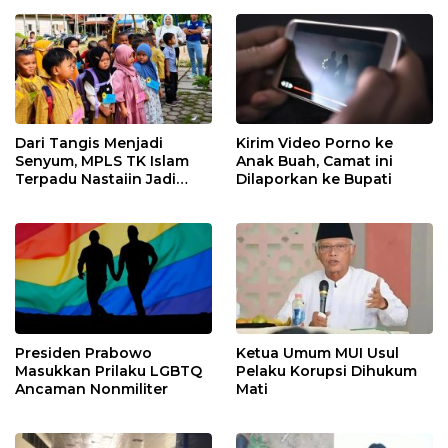
Dari Tangis Menjadi
Kirim Video Porno ke
Senyum, MPLS TK Islam
Anak Buah, Camat ini
Terpadu Nastaiin Jadi
Dilaporkan ke Bupati
Awal Perjalanan Generasi
Berakhlak di Padang
Lawas Utara
Presiden Prabowo
Ketua Umum MUI Usul
Masukkan Prilaku LGBTQ
Pelaku Korupsi Dihukum
Ancaman Nonmiliter
Mati