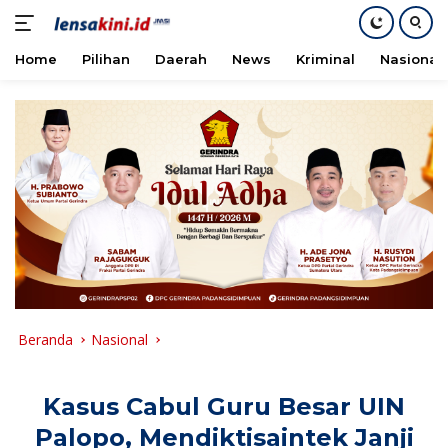
Home
Pilihan
Daerah
News
Kriminal
Nasional
Langsung
ke
konten
Beranda
Nasional
Kasus Cabul Guru Besar UIN
Palopo, Mendiktisaintek Janji