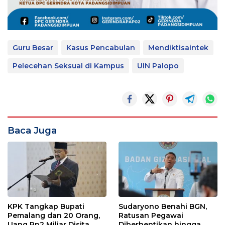
Guru Besar
Kasus Pencabulan
Mendiktisaintek
Pelecehan Seksual di Kampus
UIN Palopo
Baca Juga
KPK Tangkap Bupati
Sudaryono Benahi BGN,
Pemalang dan 20 Orang,
Ratusan Pegawai
Uang Rp2 Miliar Disita
Diberhentikan hingga