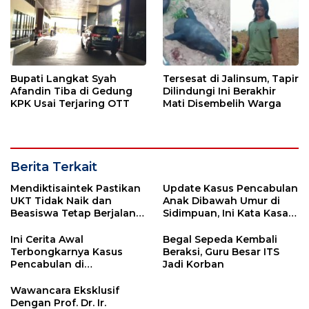
Bupati Langkat Syah
Tersesat di Jalinsum, Tapir
Afandin Tiba di Gedung
Dilindungi Ini Berakhir
KPK Usai Terjaring OTT
Mati Disembelih Warga
Berita Terkait
Mendiktisaintek Pastikan
Update Kasus Pencabulan
UKT Tidak Naik dan
Anak Dibawah Umur di
Beasiswa Tetap Berjalan
Sidimpuan, Ini Kata Kasat
Pasca Efisiensi Anggaran
Reskrim
Ini Cerita Awal
Begal Sepeda Kembali
Terbongkarnya Kasus
Beraksi, Guru Besar ITS
Pencabulan di
Jadi Korban
Simarsayang
Padangsidimpuan
Wawancara Eksklusif
Dengan Prof. Dr. Ir.