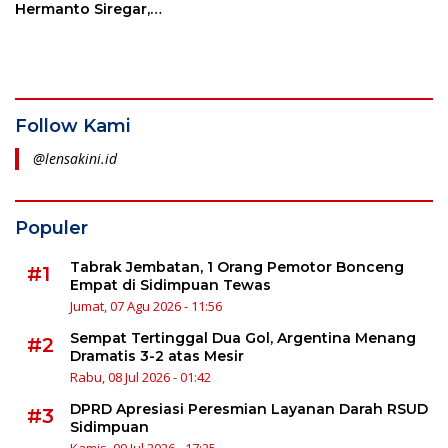
Hermanto Siregar,
DipAgEc, MEc (Guru Besar
IPB & Rektor Perbanas
Institute)
Follow Kami
@lensakini.id
Populer
Tabrak Jembatan, 1 Orang Pemotor Bonceng
#1
Empat di Sidimpuan Tewas
Jumat, 07 Agu 2026 - 11:56
Sempat Tertinggal Dua Gol, Argentina Menang
#2
Dramatis 3-2 atas Mesir
Rabu, 08 Jul 2026 - 01:42
DPRD Apresiasi Peresmian Layanan Darah RSUD
#3
Sidimpuan
Kamis, 09 Jul 2026 - 17:25