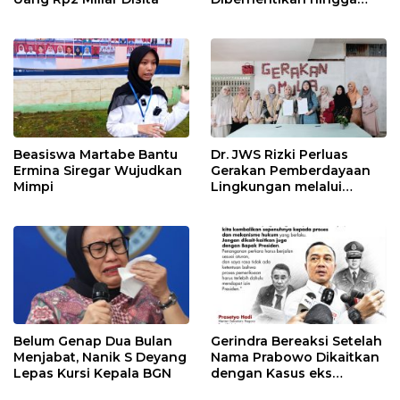
Dapur Bermasalah
Disetop
Beasiswa Martabe Bantu
Dr. JWS Rizki Perluas
Ermina Siregar Wujudkan
Gerakan Pemberdayaan
Mimpi
Lingkungan melalui
Kolaborasi dengan FDIK
UIN Syahada
Belum Genap Dua Bulan
Gerindra Bereaksi Setelah
Menjabat, Nanik S Deyang
Nama Prabowo Dikaitkan
Lepas Kursi Kepala BGN
dengan Kasus eks
Jampidsus