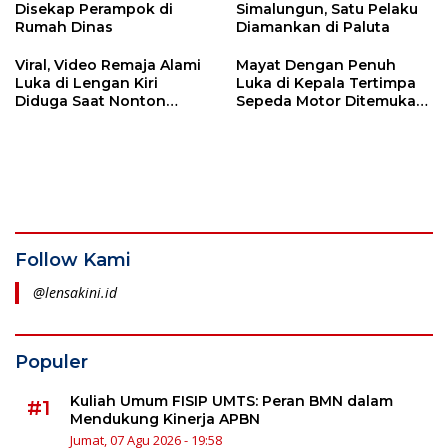
Disekap Perampok di
Simalungun, Satu Pelaku
Rumah Dinas
Diamankan di Paluta
Viral, Video Remaja Alami
Mayat Dengan Penuh
Luka di Lengan Kiri
Luka di Kepala Tertimpa
Diduga Saat Nonton
Sepeda Motor Ditemukan
Konser Expo Sidimpuan di
di Simalungun
Halaman Bolak
Follow Kami
@lensakini.id
Populer
Kuliah Umum FISIP UMTS: Peran BMN dalam
#1
Mendukung Kinerja APBN
Jumat, 07 Agu 2026 - 19:58