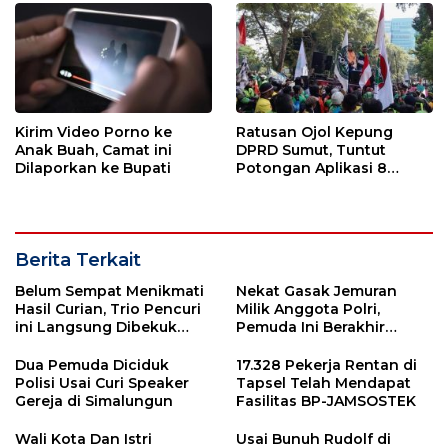
Kirim Video Porno ke
Ratusan Ojol Kepung
Anak Buah, Camat ini
DPRD Sumut, Tuntut
Dilaporkan ke Bupati
Potongan Aplikasi 8
Persen Segera Diterapkan
Berita Terkait
Belum Sempat Menikmati
Nekat Gasak Jemuran
Hasil Curian, Trio Pencuri
Milik Anggota Polri,
ini Langsung Dibekuk
Pemuda Ini Berakhir
Polisi
Dibekuk Polisi
Dua Pemuda Diciduk
17.328 Pekerja Rentan di
Polisi Usai Curi Speaker
Tapsel Telah Mendapat
Gereja di Simalungun
Fasilitas BP-JAMSOSTEK
Wali Kota Dan Istri
Usai Bunuh Rudolf di