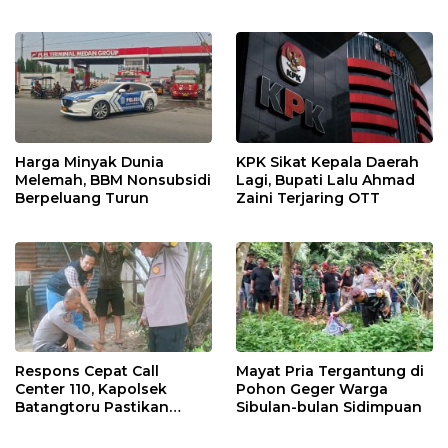
Struktur OPD Sidimpuan
Tersangka Terancam
Hukuman Mati
Harga Minyak Dunia
KPK Sikat Kepala Daerah
Melemah, BBM Nonsubsidi
Lagi, Bupati Lalu Ahmad
Berpeluang Turun
Zaini Terjaring OTT
Respons Cepat Call
Mayat Pria Tergantung di
Center 110, Kapolsek
Pohon Geger Warga
Batangtoru Pastikan
Sibulan-bulan Sidimpuan
Aduan Warga
Ditindaklanjuti