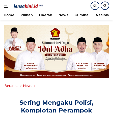
Home
Pilihan
Daerah
News
Kriminal
Nasional
Langsung
ke
konten
Beranda
News
Sering Mengaku Polisi,
Komplotan Perampok