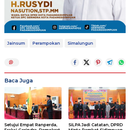
Jainsum
Perampokan
Simalungun
Baca Juga
Setujui Empat Ranperda,
SiLPA Jadi Catatan, DPRD
Fraksi Gerindra, Demokrat,
Minta Pemkot Sidimpuan