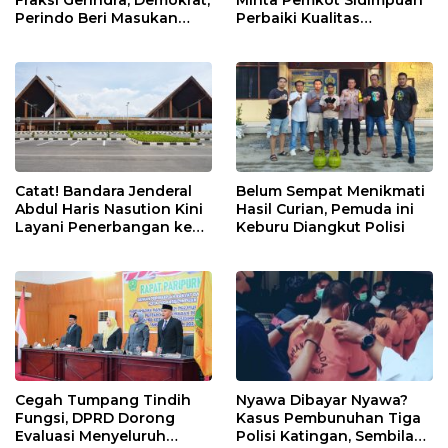
Perindo Beri Masukan
Perbaiki Kualitas
untuk Pemko Sidimpuan
Perencanaan APBD
Catat! Bandara Jenderal
Belum Sempat Menikmati
Abdul Haris Nasution Kini
Hasil Curian, Pemuda ini
Layani Penerbangan ke
Keburu Diangkut Polisi
Kualanamu Tiga Kali
Sepekan
Cegah Tumpang Tindih
Nyawa Dibayar Nyawa?
Fungsi, DPRD Dorong
Kasus Pembunuhan Tiga
Evaluasi Menyeluruh
Polisi Katingan, Sembilan