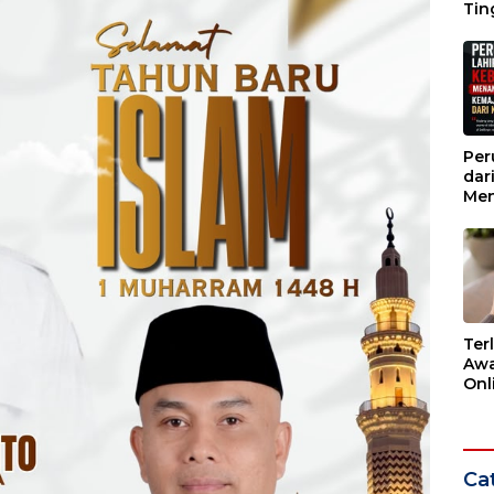
Tin
Wak
Per
dar
Men
Kem
dar
Ter
Awa
Onli
Men
Ber
Cat