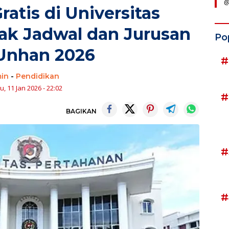
@
ratis di Universitas
ak Jadwal dan Jurusan
Po
Unhan 2026
#
in
-
Pendidikan
, 11 Jan 2026 - 22:02
#
BAGIKAN
#
#