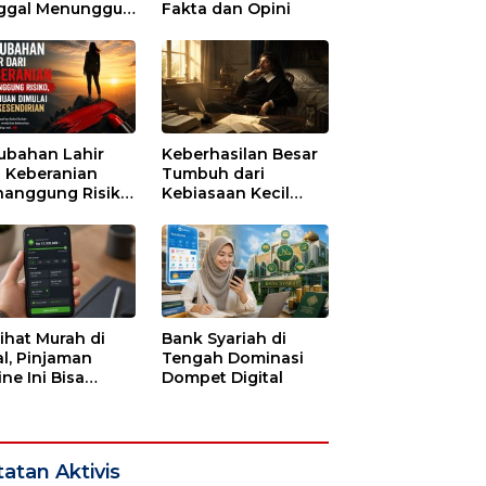
ggal Menunggu
Fakta dan Opini
tu untuk Runtuh
ubahan Lahir
Keberhasilan Besar
i Keberanian
Tumbuh dari
anggung Risiko,
Kebiasaan Kecil
ajuan Dimulai
yang Dijalani
i Kesendirian
dengan Sabar
lihat Murah di
Bank Syariah di
l, Pinjaman
Tengah Dominasi
ne Ini Bisa
Dompet Digital
guras Gaji
bulan-bulan
atan Aktivis