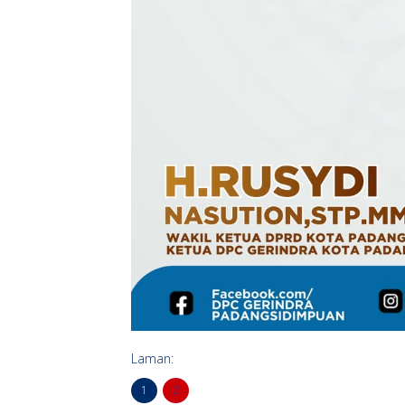
Laman:
1
2