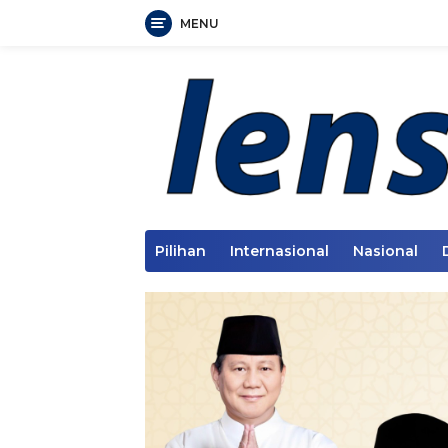
MENU
Langsung
ke
konten
Pilihan
Internasional
Nasional