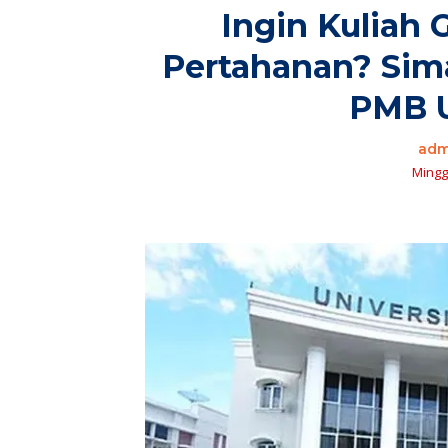
Ingin Kuliah G
Pertahanan? Sim
PMB 
adm
Minggu