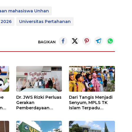
aan mahasiswa Unhan
 2026
Universitas Pertahanan
BAGIKAN
be
Dr. JWS Rizki Perluas
Dari Tangis Menjadi
Gerakan
Senyum, MPLS TK
an
Pemberdayaan
Islam Terpadu
Lingkungan melalui
Nastaiin Jadi Awal
Kolaborasi dengan
Perjalanan Generasi
FDIK UIN Syahada
Berakhlak di Padang
Lawas Utara