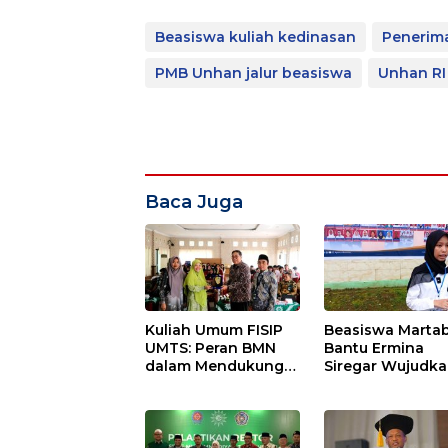
Beasiswa kuliah kedinasan
Penerim
PMB Unhan jalur beasiswa
Unhan RI
Baca Juga
Kuliah Umum FISIP
Beasiswa Marta
UMTS: Peran BMN
Bantu Ermina
dalam Mendukung
Siregar Wujudk
Kinerja APBN
Mimpi