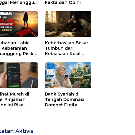
ggal Menunggu
Fakta dan Opini
tu untuk Runtuh
ubahan Lahir
Keberhasilan Besar
i Keberanian
Tumbuh dari
anggung Risiko,
Kebiasaan Kecil
ajuan Dimulai
yang Dijalani
i Kesendirian
dengan Sabar
lihat Murah di
Bank Syariah di
l, Pinjaman
Tengah Dominasi
ne Ini Bisa
Dompet Digital
guras Gaji
bulan-bulan
atan Aktivis