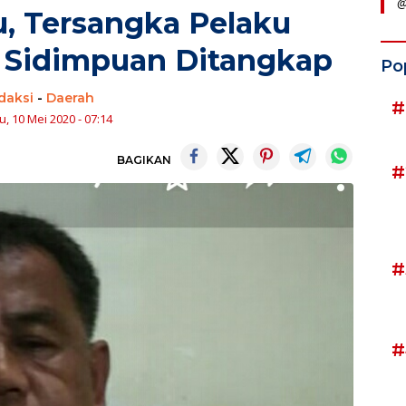
@
, Tersangka Pelaku
 Sidimpuan Ditangkap
Po
daksi
-
Daerah
#
, 10 Mei 2020 - 07:14
BAGIKAN
#
#
#