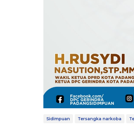
Sidimpuan
Tersangka narkoba
T