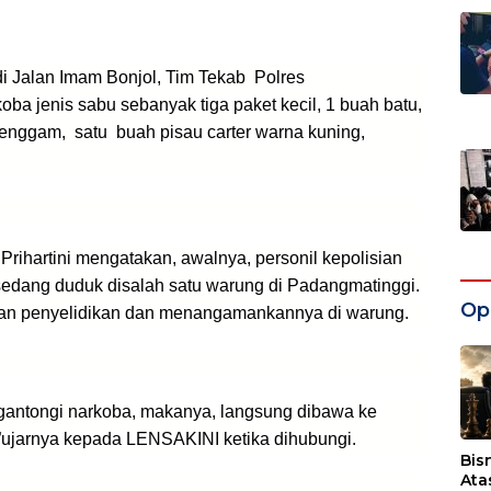
di Jalan Imam Bonjol, Tim Tekab Polres
oba jenis sabu sebanyak
tiga paket kecil,
1 buah batu,
 genggam,
satu
buah pisau carter warna kuning,
rihartini mengatakan, awalnya, personil kepolisian
edang duduk disalah satu warung di Padangmatinggi.
Opi
ukan penyelidikan dan menangamankannya di warung.
ngantongi narkoba, makanya, langsung dibawa ke
ujarnya kepada LENSAKINI ketika dihubungi.
Bis
Ata