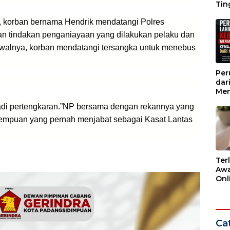
Tin
Wak
0, korban bernama Hendrik mendatangi Polres
 tindakan penganiayaan yang dilakukan pelaku dan
 Awalnya, korban mendatangi tersangka untuk menebus
Per
dar
Men
Kem
jadi pertengkaran.”NP bersama dengan rekannya yang
dar
rempuan yang pernah menjabat sebagai Kasat Lantas
Ter
Awa
Onli
Men
Ber
Cat