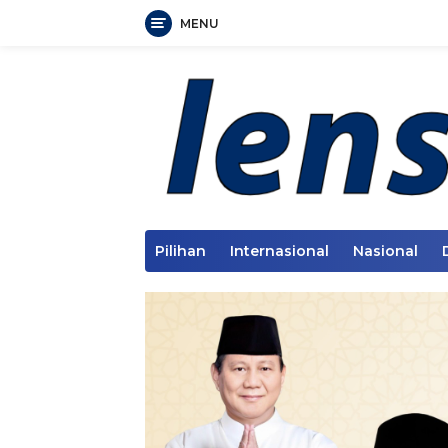
MENU
Langsung
ke
konten
Pilihan
Internasional
Nasional