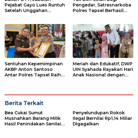
Pejabat Gayo Lues Runtuh
Pengedar, Satresnarkoba
Setelah Unggahan
Polres Tapsel Berhasil
Putrinya Viral
Amankan 5 Kilogram
Ganja
Sentuhan Kepemimpinan
Meriah dan Edukatif, DWP
AKBP Anton Santoso
UIN Syahada Rayakan Hari
Antar Polres Tapsel Raih
Anak Nasional dengan
Predikat Pelayanan Prima
Aneka Lomba dan Bazar
Berita Terkait
Bea Cukai Sumut
Penyelundupan Rokok
Musnahkan Barang Milik
Ilegal Bernilai Rp1,14 Miliar
Hasil Penindakan Senilai
Digagalkan
Rp3,5 Miliar