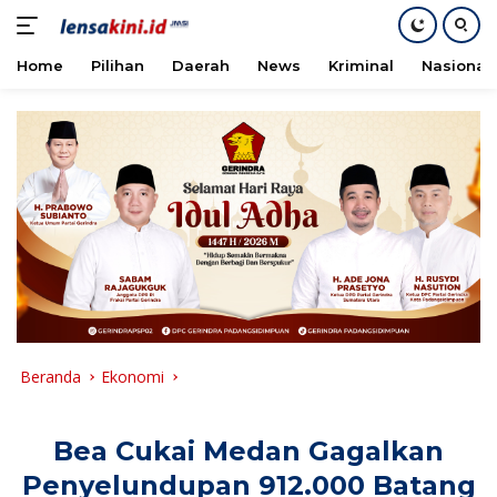
Home
Pilihan
Daerah
News
Kriminal
Nasional
Langsung
ke
konten
Beranda
Ekonomi
Bea Cukai Medan Gagalkan
Penyelundupan 912.000 Batang