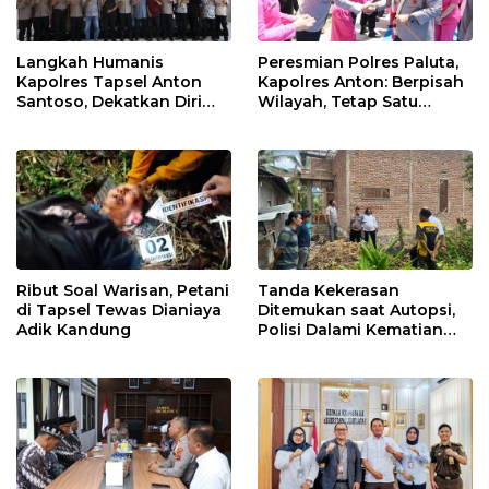
Langkah Humanis
Peresmian Polres Paluta,
Kapolres Tapsel Anton
Kapolres Anton: Berpisah
Santoso, Dekatkan Diri
Wilayah, Tetap Satu
dengan Insan Pers
Tujuan Melayani
Masyarakat
Ribut Soal Warisan, Petani
Tanda Kekerasan
di Tapsel Tewas Dianiaya
Ditemukan saat Autopsi,
Adik Kandung
Polisi Dalami Kematian
Anak dalam Sumur di
Tapsel