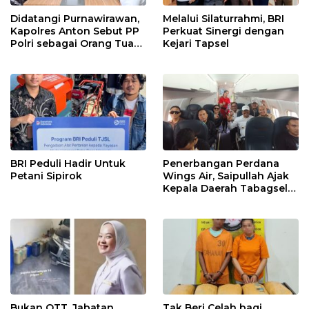
Didatangi Purnawirawan,
Melalui Silaturrahmi, BRI
Kapolres Anton Sebut PP
Perkuat Sinergi dengan
Polri sebagai Orang Tua
Kejari Tapsel
dan Teladan Pengabdian
BRI Peduli Hadir Untuk
Penerbangan Perdana
Petani Sipirok
Wings Air, Saipullah Ajak
Kepala Daerah Tabagsel
Jaga Keberlanjutan Rute
Bukan OTT, Jabatan
Tak Beri Celah bagi