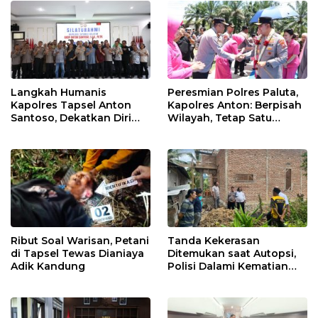
Langkah Humanis
Peresmian Polres Paluta,
Kapolres Tapsel Anton
Kapolres Anton: Berpisah
Santoso, Dekatkan Diri
Wilayah, Tetap Satu
dengan Insan Pers
Tujuan Melayani
Masyarakat
Ribut Soal Warisan, Petani
Tanda Kekerasan
di Tapsel Tewas Dianiaya
Ditemukan saat Autopsi,
Adik Kandung
Polisi Dalami Kematian
Anak dalam Sumur di
Tapsel