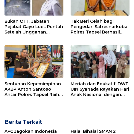
Bukan OTT, Jabatan
Tak Beri Celah bagi
Pejabat Gayo Lues Runtuh
Pengedar, Satresnarkoba
Setelah Unggahan
Polres Tapsel Berhasil
Putrinya Viral
Amankan 5 Kilogram
Ganja
Sentuhan Kepemimpinan
Meriah dan Edukatif, DWP
AKBP Anton Santoso
UIN Syahada Rayakan Hari
Antar Polres Tapsel Raih
Anak Nasional dengan
Predikat Pelayanan Prima
Aneka Lomba dan Bazar
Berita Terkait
AFC Jagokan Indonesia
Halal Bihalal SMAN 2