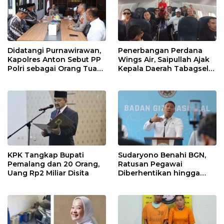
Didatangi Purnawirawan,
Penerbangan Perdana
Kapolres Anton Sebut PP
Wings Air, Saipullah Ajak
Polri sebagai Orang Tua
Kepala Daerah Tabagsel
dan Teladan Pengabdian
Jaga Keberlanjutan Rute
KPK Tangkap Bupati
Sudaryono Benahi BGN,
Pemalang dan 20 Orang,
Ratusan Pegawai
Uang Rp2 Miliar Disita
Diberhentikan hingga
Dapur Bermasalah
Disetop