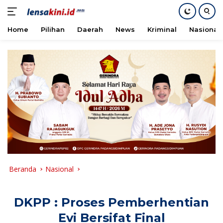
Home
Pilihan
Daerah
News
Kriminal
Nasional
Langsung
ke
konten
Beranda
Nasional
DKPP : Proses Pemberhentian
Evi Bersifat Final