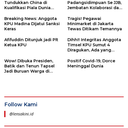
Tundukkan China di
Padangsidimpuan Se JJB,
Kualifikasi Piala Dunia
Jembatan Kolaborasi dan
2026
Inspirasi Antar Alumni
Breaking News: Anggota
Tragis! Pegawai
KPU Madina Dijatui Sanksi
Minimarket di Jakarta
Keras
Tewas Ditikam Temannya
Afifuddin Ditunjuk jadi Plt
Dihh!! Integritas Anggota
Ketua KPU
Timsel KPU Sumut 4
Diragukan, Ada yang
Disanksi DKPP ?
Wow! Dibuka Presiden,
Positif Covid-19, Dorce
Batik dan Tenun Tapsel
Meninggal Dunia
Jadi Buruan Warga di
Pameran Ina Craft Jakarta
Follow Kami
@lensakini.id