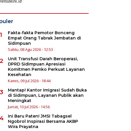
lensakini.id
puler
Fakta-fakta Pemotor Bonceng
1
Empat Orang Tabrak Jembatan di
Sidimpuan
Sabtu, 08 Agu 2026 - 12:53
Unit Transfusi Darah Beroperasi,
2
DPRD Sidimpuan Apresiasi
Komitmen Pemko Perkuat Layanan
Kesehatan
Kamis, 09 Jul 2026 - 18:44
Mantap! Kantor Imigrasi Sudah Buka
3
di Sidimpuan, Layanan Publik akan
Meningkat
Jumat, 10 Jul 2026 - 14:56
Ini Baru Paten! JMSI Tabagsel
4
Ngobrol Inspirasi Bersama AKBP
Wira Prayatna