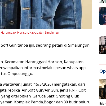
an Haranggaol Horison, Kabupaten Simalungun
Soft Gun tanpa ijin, seorang petani di Simalungun
son, Kecamatan Haranggaol Horison, Kabupaten
enyampaikan informasi melalui pesan whats app
Opi
ertus Ompusunggu.
 wartawan,Jumat (15/5/2020) mengatakan, dari
ta replika Air Soft Gun/Air Gun, jenis F.N. ( Colt
 yang diterbitkan Garuda Sakti Shoting Club
 Nyaman Komplek Pemda,Bogor dan 30 butir peluru
Bis