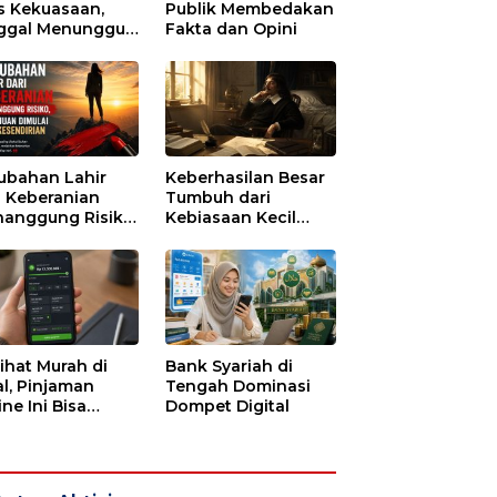
s Kekuasaan,
Publik Membedakan
ggal Menunggu
Fakta dan Opini
tu untuk Runtuh
ubahan Lahir
Keberhasilan Besar
i Keberanian
Tumbuh dari
anggung Risiko,
Kebiasaan Kecil
ajuan Dimulai
yang Dijalani
i Kesendirian
dengan Sabar
lihat Murah di
Bank Syariah di
l, Pinjaman
Tengah Dominasi
ne Ini Bisa
Dompet Digital
guras Gaji
bulan-bulan