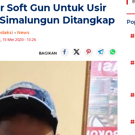
@
ir Soft Gun Untuk Usir
 Simalungun Ditangkap
Po
edaksi
-
News
#
, 15 Mei 2020 - 13:26
BAGIKAN
#
#
#