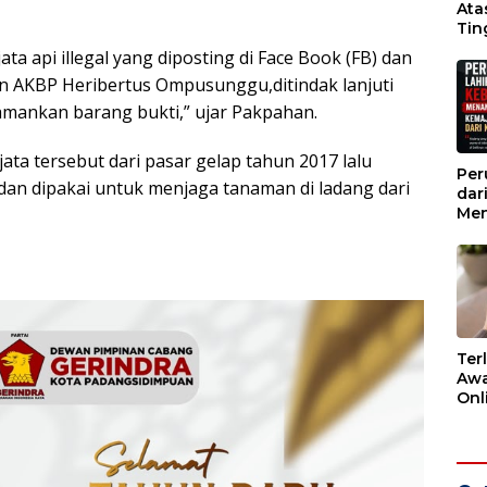
Ata
Tin
Wak
ta api illegal yang diposting di Face Book (FB) dan
n AKBP Heribertus Ompusunggu,ditindak lanjuti
ankan barang bukti,” ujar Pakpahan.
ata tersebut dari pasar gelap tahun 2017 lalu
Per
 dan dipakai untuk menjaga tanaman di ladang dari
dar
Men
Kem
dar
Ter
Awa
Onli
Men
Ber