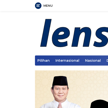
MENU
Langsung
ke
konten
Pilihan
Internasional
Nasional