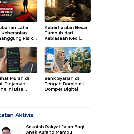
ubahan Lahir
Keberhasilan Besar
i Keberanian
Tumbuh dari
anggung Risiko,
Kebiasaan Kecil
ajuan Dimulai
yang Dijalani
i Kesendirian
dengan Sabar
lihat Murah di
Bank Syariah di
l, Pinjaman
Tengah Dominasi
ne Ini Bisa
Dompet Digital
guras Gaji
bulan-bulan
atan Aktivis
Sekolah Rakyat Jalan Bagi
Anak Kurang Mampu