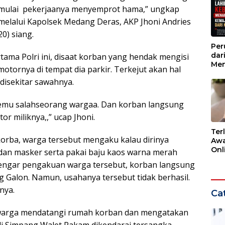
emulai pekerjaanya menyemprot hama,” ungkap
melalui Kapolsek Medang Deras, AKP Jhoni Andries
0) siang.
Per
dar
rtama Polri ini, disaat korban yang hendak mengisi
Men
otornya di tempat dia parkir. Terkejut akan hal
Kem
disekitar sawahnya.
dar
rtemu salahseorang wargaa. Dan korban langsung
 miliknya,,” ucap Jhoni.
Ter
 korba, warga tersebut mengaku kalau dirinya
Awa
Onli
 dan masker serta pakai baju kaos warna merah
Men
engar pengakuan warga tersebut, korban langsung
Ber
 Galon. Namun, usahanya tersebut tidak berhasil.
nya.
Cat
g warga mendatangi rumah korban dan mengatakan
di Simpang Walet Pakam dikendarai tersangka