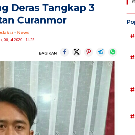
@
g Deras Tangkap 3
tan Curanmor
Po
edaksi
-
News
#
, 06 Jul 2020 - 14:25
BAGIKAN
#
#
#