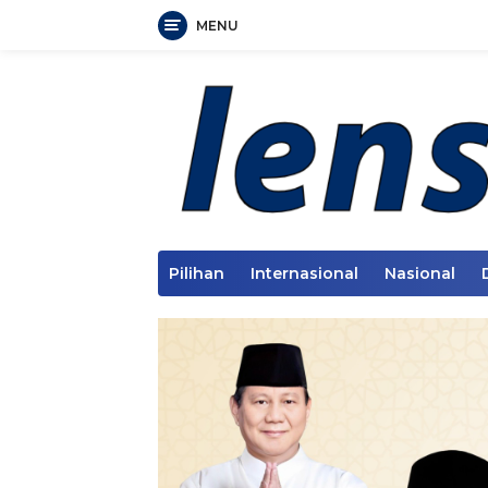
MENU
Langsung
ke
konten
Pilihan
Internasional
Nasional