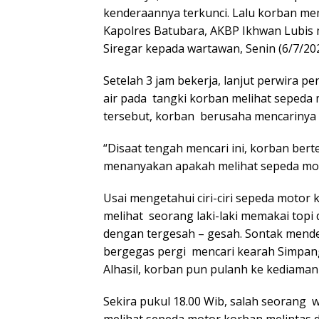
kenderaannya terkunci. Lalu korban m
Kapolres Batubara, AKBP Ikhwan Lubis 
Siregar kepada wartawan, Senin (6/7/202
Setelah 3 jam bekerja, lanjut perwira pe
air pada tangki korban melihat sepeda m
tersebut, korban berusaha mencarinya 
“Disaat tengah mencari ini, korban be
menanyakan apakah melihat sepeda motor
Usai mengetahui ciri-ciri sepeda motor
melihat seorang laki-laki memakai topi
dengan tergesah – gesah. Sontak mend
bergegas pergi mencari kearah Simpang
Alhasil, korban pun pulanh ke kediaman
Sekira pukul 18.00 Wib, salah seoran
melihat sepeda motor korban melintas 