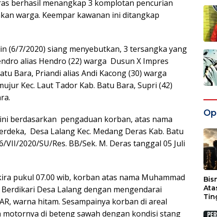
s berhasil menangkap 3 komplotan pencurian
kan warga. Keempar kawanan ini ditangkap
in (6/7/2020) siang menyebutkan, 3 tersangka yang
endro alias Hendro (22) warga Dusun X Impres
atu Bara, Priandi alias Andi Kacong (30) warga
jur Kec. Laut Tador Kab. Batu Bara, Supri (42)
ra.
Opi
ini berdasarkan pengaduan korban, atas nama
deka, Desa Lalang Kec. Medang Deras Kab. Batu
/VII/2020/SU/Res. BB/Sek. M. Deras tanggal 05 Juli
sekira pukul 07.00 wib, korban atas nama Muhammad
Bis
Ata
 Berdikari Desa Lalang dengan mengendarai
Tin
R, warna hitam. Sesampainya korban di areal
Wak
motornya di beteng sawah dengan kondisi stang