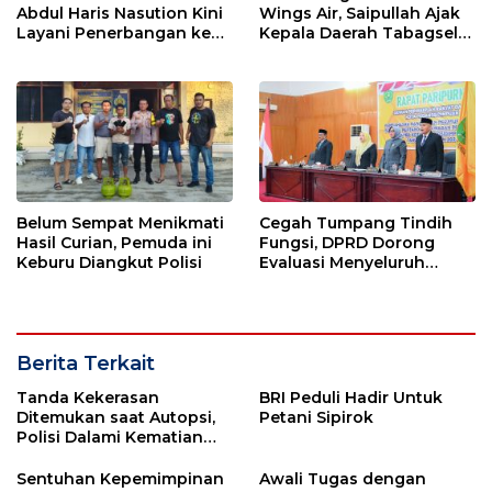
Abdul Haris Nasution Kini
Wings Air, Saipullah Ajak
Layani Penerbangan ke
Kepala Daerah Tabagsel
Kualanamu Tiga Kali
Jaga Keberlanjutan Rute
Sepekan
Belum Sempat Menikmati
Cegah Tumpang Tindih
Hasil Curian, Pemuda ini
Fungsi, DPRD Dorong
Keburu Diangkut Polisi
Evaluasi Menyeluruh
Struktur OPD Sidimpuan
Berita Terkait
Tanda Kekerasan
BRI Peduli Hadir Untuk
Ditemukan saat Autopsi,
Petani Sipirok
Polisi Dalami Kematian
Anak dalam Sumur di
Tapsel
Sentuhan Kepemimpinan
Awali Tugas dengan