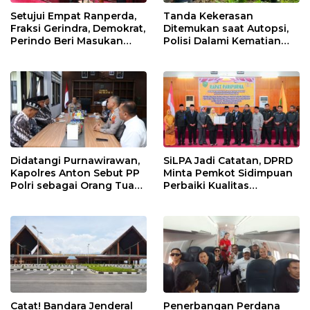
Setujui Empat Ranperda,
Tanda Kekerasan
Fraksi Gerindra, Demokrat,
Ditemukan saat Autopsi,
Perindo Beri Masukan
Polisi Dalami Kematian
untuk Pemko Sidimpuan
Anak dalam Sumur di
Tapsel
Didatangi Purnawirawan,
SiLPA Jadi Catatan, DPRD
Kapolres Anton Sebut PP
Minta Pemkot Sidimpuan
Polri sebagai Orang Tua
Perbaiki Kualitas
dan Teladan Pengabdian
Perencanaan APBD
Catat! Bandara Jenderal
Penerbangan Perdana