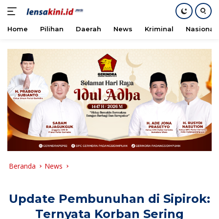
Home
Pilihan
Daerah
News
Kriminal
Nasional
Langsung
ke
konten
Beranda
News
Update Pembunuhan di Sipirok:
Ternyata Korban Sering