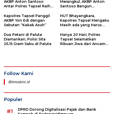
AKBP Anton Santoso
Merangkul, AKBP Anton
Antar Polres Tapsel Raih
Santoso Bangun
Predikat Pelayanan Prima
Kedekatan dengan Wakil
Rakyat
Kapolres Tapsel Panggil
HUT Bhayangkara,
AKBP Yon Edi dengan
Kapolres Tapsel Mengaku
Sebutan “Kakak Asuh”
Masih ada yang Harus
Diperbaiki
Dua Petani di Paluta
Hanya 20 Hari, Polres
Diamankan, Polisi Sita
Tapsel Selamatkan
25,15 Gram Sabu di Paluta
Ribuan Jiwa dari Ancaman
Narkoba
Follow Kami
@lensakini.id
Populer
DPRD Dorong Digitalisasi Pajak dan Bank
#1
Sampah di Padangsidimpuan