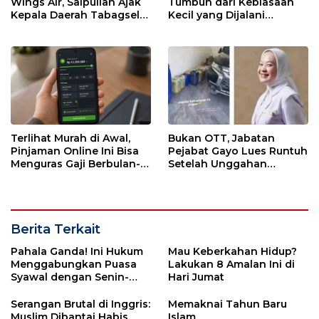
Wings Air, Saipullah Ajak
Tumbuh dari Kebiasaan
Kepala Daerah Tabagsel
Kecil yang Dijalani
Jaga Keberlanjutan Rute
dengan Sabar
Terlihat Murah di Awal,
Bukan OTT, Jabatan
Pinjaman Online Ini Bisa
Pejabat Gayo Lues Runtuh
Menguras Gaji Berbulan-
Setelah Unggahan
bulan
Putrinya Viral
Berita Terkait
Pahala Ganda! Ini Hukum
Mau Keberkahan Hidup?
Menggabungkan Puasa
Lakukan 8 Amalan Ini di
Syawal dengan Senin-
Hari Jumat
Kamis
Serangan Brutal di Inggris:
Memaknai Tahun Baru
Muslim Dibantai Habis
Islam