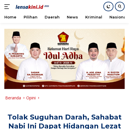
Home
Pilihan
Daerah
News
Kriminal
Nasional
Langsung
ke
konten
Beranda
Opini
Tolak Suguhan Darah, Sahabat
Nabi Ini Dapat Hidangan Lezat