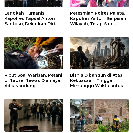
Langkah Humanis
Peresmian Polres Paluta,
Kapolres Tapsel Anton
Kapolres Anton: Berpisah
Santoso, Dekatkan Diri
Wilayah, Tetap Satu
dengan Insan Pers
Tujuan Melayani
Masyarakat
Ribut Soal Warisan, Petani
Bisnis Dibangun di Atas
di Tapsel Tewas Dianiaya
Kekuasaan, Tinggal
Adik Kandung
Menunggu Waktu untuk
Runtuh