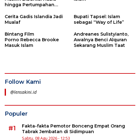
hingga Pertumpahan
Darah
Cerita Gadis Islandia Jadi
Bupati Tapsel: Islam
Mualaf
sebagai “Way of Life”
Bintang Film
Andreanes Sulistyianto,
Porno Rebecca Brooke
Awalnya Benci Alquran
Masuk Islam
Sekarang Muslim Taat
Follow Kami
@lensakini.id
Populer
Fakta-fakta Pemotor Bonceng Empat Orang
#1
Tabrak Jembatan di Sidimpuan
Sabtu, 08 Agu 2026 - 12:53