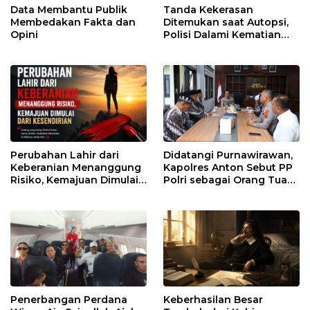
Data Membantu Publik
Tanda Kekerasan
Membedakan Fakta dan
Ditemukan saat Autopsi,
Opini
Polisi Dalami Kematian
Anak dalam Sumur di
Tapsel
Perubahan Lahir dari
Didatangi Purnawirawan,
Keberanian Menanggung
Kapolres Anton Sebut PP
Risiko, Kemajuan Dimulai
Polri sebagai Orang Tua
dari Kesendirian
dan Teladan Pengabdian
Penerbangan Perdana
Keberhasilan Besar