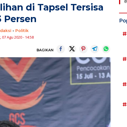
@
lihan di Tapsel Tersisa
3 Persen
Po
edaksi
-
Politik
#
, 07 Agu 2020 - 14:58
BAGIKAN
#
#
#