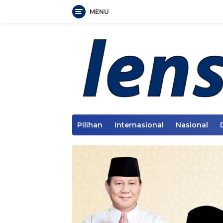
MENU
Langsung
ke
konten
Pilihan
Internasional
Nasional