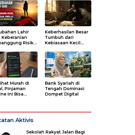
ubahan Lahir
Keberhasilan Besar
i Keberanian
Tumbuh dari
anggung Risiko,
Kebiasaan Kecil
ajuan Dimulai
yang Dijalani
i Kesendirian
dengan Sabar
lihat Murah di
Bank Syariah di
l, Pinjaman
Tengah Dominasi
ne Ini Bisa
Dompet Digital
guras Gaji
bulan-bulan
atan Aktivis
Sekolah Rakyat Jalan Bagi