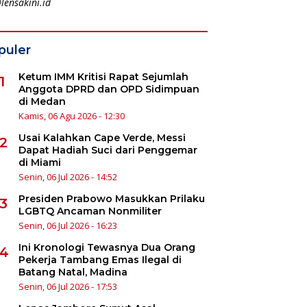
lensakini.id
puler
Ketum IMM Kritisi Rapat Sejumlah
1
Anggota DPRD dan OPD Sidimpuan
di Medan
Kamis, 06 Agu 2026 - 12:30
Usai Kalahkan Cape Verde, Messi
2
Dapat Hadiah Suci dari Penggemar
di Miami
Senin, 06 Jul 2026 - 14:52
Presiden Prabowo Masukkan Prilaku
3
LGBTQ Ancaman Nonmiliter
Senin, 06 Jul 2026 - 16:23
Ini Kronologi Tewasnya Dua Orang
4
Pekerja Tambang Emas Ilegal di
Batang Natal, Madina
Senin, 06 Jul 2026 - 17:53