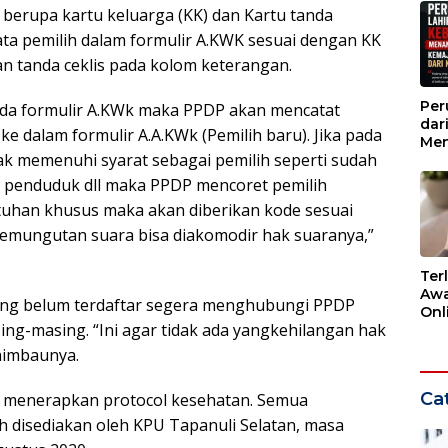
berupa kartu keluarga (KK) dan Kartu tanda
data pemilih dalam formulir A.KWK sesuai dengan KK
 tanda ceklis pada kolom keterangan.
Per
 pada formulir A.KWk maka PPDP akan mencatat
dar
e dalam formulir A.A.KWk (Pemilih baru). Jika pada
Men
ak memenuhi syarat sebagai pemilih seperti sudah
Kem
dar
an penduduk dll maka PPDP mencoret pemilih
utuhan khusus maka akan diberikan kode sesuai
 pemungutan suara bisa diakomodir hak suaranya,”
Ter
Awa
ang belum terdaftar segera menghubungi PPDP
Onli
ing-masing. “Ini agar tidak ada yangkehilangan hak
Men
Ber
 himbaunya.
Cat
ni menerapkan protocol kesehatan. Semua
ah disediakan oleh KPU Tapanuli Selatan, masa