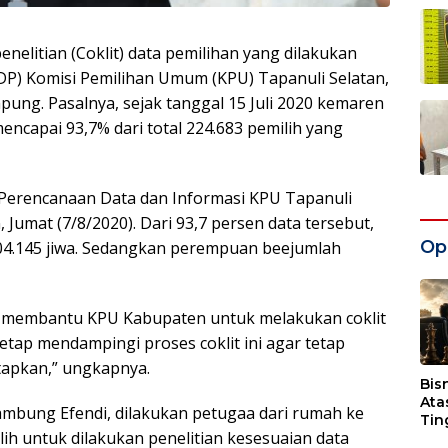
litian (Coklit) data pemilihan yang dilakukan
DP) Komisi Pemilihan Umum (KPU) Tapanuli Selatan,
ung. Pasalnya, sejak tanggal 15 Juli 2020 kemaren
ncapai 93,7% dari total 224.683 pemilih yang
i Perencanaan Data dan Informasi KPU Tapanuli
Jumat (7/8/2020). Dari 93,7 persen data tersebut,
Opi
 104.145 jiwa. Sedangkan perempuan beejumlah
ah membantu KPU Kabupaten untuk melakukan coklit
etap mendampingi proses coklit ini agar tetap
tapkan,” ungkapnya.
Bis
Ata
sambung Efendi, dilakukan petugaa dari rumah ke
Tin
h untuk dilakukan penelitian kesesuaian data
Wak