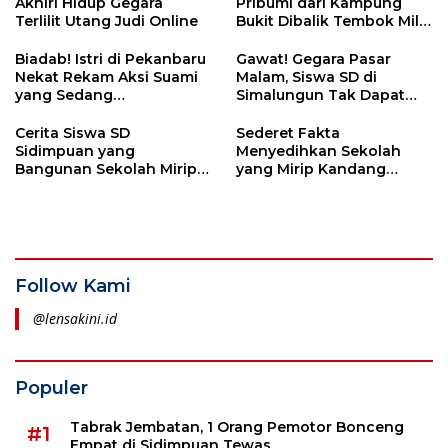
Akhiri Hidup Gegara
Pribumi dari Kampung
Terlilit Utang Judi Online
Bukit Dibalik Tembok Milik
Hongsing
Biadab! Istri di Pekanbaru
Gawat! Gegara Pasar
Nekat Rekam Aksi Suami
Malam, Siswa SD di
yang Sedang
Simalungun Tak Dapat
Memperkosa Anak di
Upacara, Sidimpuan?
Bawah Umur
Cerita Siswa SD
Sederet Fakta
Sidimpuan yang
Menyedihkan Sekolah
Bangunan Sekolah Mirip
yang Mirip Kandang
Kandang Kambing: Kalau
Kambing di Sidimpuan:
Hujan Basah Terkadang
Jumlah Siswa hanya 6
Harus Libur
Orang
Follow Kami
@lensakini.id
Populer
Tabrak Jembatan, 1 Orang Pemotor Bonceng
#1
Empat di Sidimpuan Tewas