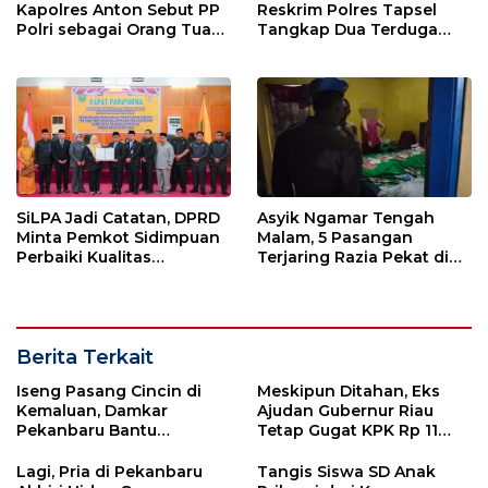
Kapolres Anton Sebut PP
Reskrim Polres Tapsel
Polri sebagai Orang Tua
Tangkap Dua Terduga
dan Teladan Pengabdian
Pelaku Pencurian Motor
SiLPA Jadi Catatan, DPRD
Asyik Ngamar Tengah
Minta Pemkot Sidimpuan
Malam, 5 Pasangan
Perbaiki Kualitas
Terjaring Razia Pekat di
Perencanaan APBD
Padang Lawas
Berita Terkait
Iseng Pasang Cincin di
Meskipun Ditahan, Eks
Kemaluan, Damkar
Ajudan Gubernur Riau
Pekanbaru Bantu
Tetap Gugat KPK Rp 11
Lepaskan
Miliar
Lagi, Pria di Pekanbaru
Tangis Siswa SD Anak