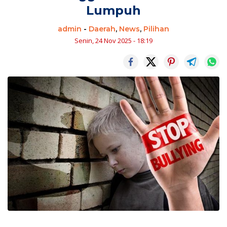
Lumpuh
admin
-
Daerah
,
News
,
Pilihan
Senin, 24 Nov 2025 - 18:19