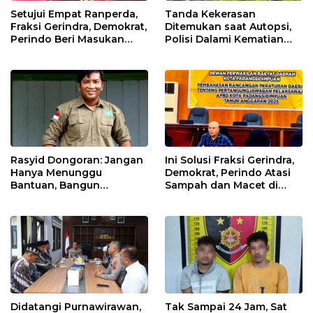
Setujui Empat Ranperda,
Tanda Kekerasan
Fraksi Gerindra, Demokrat,
Ditemukan saat Autopsi,
Perindo Beri Masukan
Polisi Dalami Kematian
untuk Pemko Sidimpuan
Anak dalam Sumur di
Tapsel
Rasyid Dongoran: Jangan
Ini Solusi Fraksi Gerindra,
Hanya Menunggu
Demokrat, Perindo Atasi
Bantuan, Bangun
Sampah dan Macet di
Pertanian Lewat Kerja
Padangsidimpuan
Sendiri
Didatangi Purnawirawan,
Tak Sampai 24 Jam, Sat