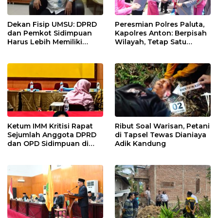
Dekan Fisip UMSU: DPRD
Peresmian Polres Paluta,
dan Pemkot Sidimpuan
Kapolres Anton: Berpisah
Harus Lebih Memiliki
Wilayah, Tetap Satu
Empati Kepada Rakyat
Tujuan Melayani
Masyarakat
Ketum IMM Kritisi Rapat
Ribut Soal Warisan, Petani
Sejumlah Anggota DPRD
di Tapsel Tewas Dianiaya
dan OPD Sidimpuan di
Adik Kandung
Medan