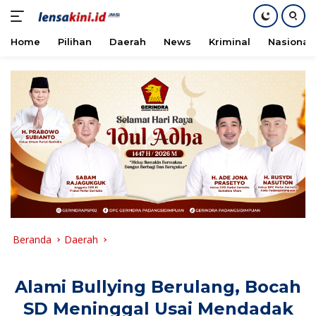
Home
Pilihan
Daerah
News
Kriminal
Nasional
Langsung
ke
konten
Beranda
Daerah
Alami Bullying Berulang, Bocah
SD Meninggal Usai Mendadak