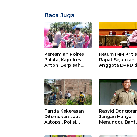
Baca Juga
Peresmian Polres
Ketum IMM Kritis
Paluta, Kapolres
Rapat Sejumlah
Anton: Berpisah
Anggota DPRD 
Wilayah, Tetap Satu
OPD Sidimpuan 
Tujuan Melayani
Medan
Masyarakat
Tanda Kekerasan
Rasyid Dongoran
Ditemukan saat
Jangan Hanya
Autopsi, Polisi
Menunggu Bantu
Dalami Kematian
Bangun Pertani
Anak dalam Sumur
Lewat Kerja Send