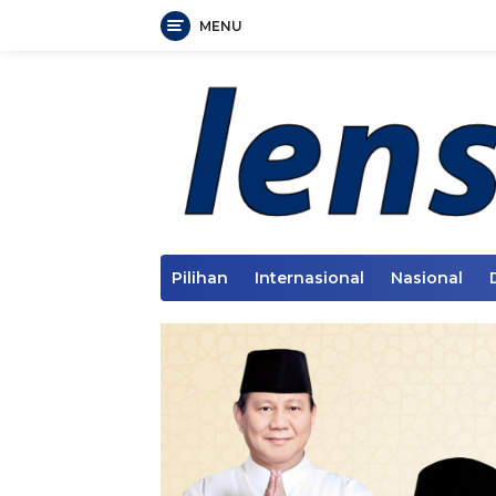
MENU
Langsung
ke
konten
Pilihan
Internasional
Nasional