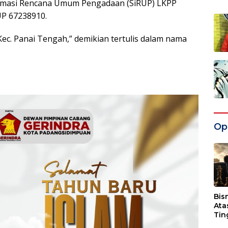
nformasi Rencana Umum Pengadaan (SiRUP) LKPP
UP 67238910.
 Kec. Panai Tengah,” demikian tertulis dalam nama
Opi
Bis
Ata
Tin
Wak