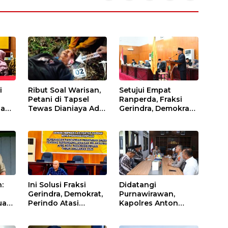
i
Ribut Soal Warisan,
Setujui Empat
Petani di Tapsel
Ranperda, Fraksi
dan
Tewas Dianiaya Adik
Gerindra, Demokrat,
di
Kandung
Perindo Beri
Masukan untuk
Pemko Sidimpuan
:
Ini Solusi Fraksi
Didatangi
Gerindra, Demokrat,
Purnawirawan,
an,
Perindo Atasi
Kapolres Anton
an
Sampah dan Macet
Sebut PP Polri
iri
di Padangsidimpuan
sebagai Orang Tua