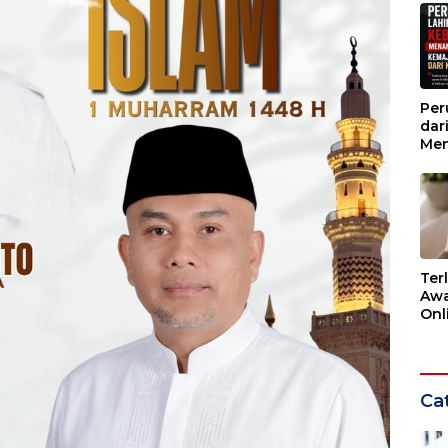
Per
dar
Men
Kem
dar
Ter
Awa
Onli
Men
Ber
Cat