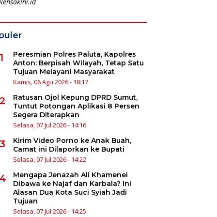
lensakini.id
puler
Peresmian Polres Paluta, Kapolres
1
Anton: Berpisah Wilayah, Tetap Satu
Tujuan Melayani Masyarakat
Kamis, 06 Agu 2026 - 18:17
Ratusan Ojol Kepung DPRD Sumut,
2
Tuntut Potongan Aplikasi 8 Persen
Segera Diterapkan
Selasa, 07 Jul 2026 - 14:16
Kirim Video Porno ke Anak Buah,
3
Camat ini Dilaporkan ke Bupati
Selasa, 07 Jul 2026 - 14:22
Mengapa Jenazah Ali Khamenei
4
Dibawa ke Najaf dan Karbala? Ini
Alasan Dua Kota Suci Syiah Jadi
Tujuan
Selasa, 07 Jul 2026 - 14:25