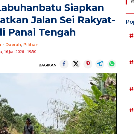
@
Labuhanbatu Siapkan
katkan Jalan Sei Rakyat-
Po
 di Panai Tengah
#
n
-
Daerah
,
Pilihan
, 16 Jun 2026 - 19:50
#
BAGIKAN
#
#