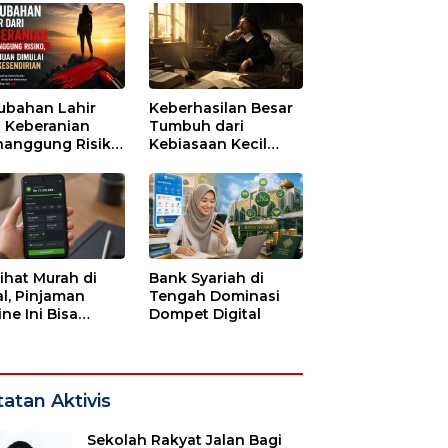
ubahan Lahir
Keberhasilan Besar
i Keberanian
Tumbuh dari
anggung Risiko,
Kebiasaan Kecil
ajuan Dimulai
yang Dijalani
i Kesendirian
dengan Sabar
lihat Murah di
Bank Syariah di
l, Pinjaman
Tengah Dominasi
ne Ini Bisa
Dompet Digital
guras Gaji
bulan-bulan
atan Aktivis
Sekolah Rakyat Jalan Bagi