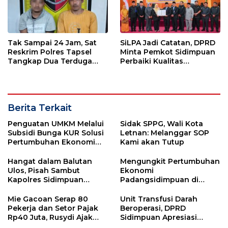
Tak Sampai 24 Jam, Sat
SiLPA Jadi Catatan, DPRD
Reskrim Polres Tapsel
Minta Pemkot Sidimpuan
Tangkap Dua Terduga
Perbaiki Kualitas
Pelaku Pencurian Motor
Perencanaan APBD
Berita Terkait
Penguatan UMKM Melalui
Sidak SPPG, Wali Kota
Subsidi Bunga KUR Solusi
Letnan: Melanggar SOP
Pertumbuhan Ekonomi
Kami akan Tutup
Sidimpuan
Hangat dalam Balutan
Mengungkit Pertumbuhan
Ulos, Pisah Sambut
Ekonomi
Kapolres Sidimpuan
Padangsidimpuan di
Penuh Keakraban
Tengah Efisiensi
Anggaran
Mie Gacoan Serap 80
Unit Transfusi Darah
Pekerja dan Setor Pajak
Beroperasi, DPRD
Rp40 Juta, Rusydi Ajak
Sidimpuan Apresiasi
Jaga Iklim Investasi
Komitmen Pemko Perkuat