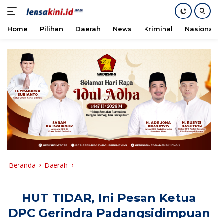
Home
Pilihan
Daerah
News
Kriminal
Nasional
Langsung
ke
konten
Beranda
Daerah
HUT TIDAR, Ini Pesan Ketua
DPC Gerindra Padangsidimpuan