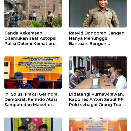
Tanda Kekerasan
Rasyid Dongoran: Jangan
Ditemukan saat Autopsi,
Hanya Menunggu
Polisi Dalami Kematian
Bantuan, Bangun
Anak dalam Sumur di
Pertanian Lewat Kerja
Tapsel
Sendiri
Ini Solusi Fraksi Gerindra,
Didatangi Purnawirawan,
Demokrat, Perindo Atasi
Kapolres Anton Sebut PP
Sampah dan Macet di
Polri sebagai Orang Tua
Padangsidimpuan
dan Teladan Pengabdian