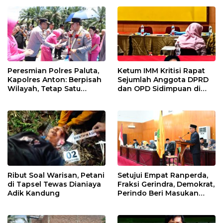
Peresmian Polres Paluta,
Ketum IMM Kritisi Rapat
Kapolres Anton: Berpisah
Sejumlah Anggota DPRD
Wilayah, Tetap Satu
dan OPD Sidimpuan di
Tujuan Melayani
Medan
Masyarakat
Ribut Soal Warisan, Petani
Setujui Empat Ranperda,
di Tapsel Tewas Dianiaya
Fraksi Gerindra, Demokrat,
Adik Kandung
Perindo Beri Masukan
untuk Pemko Sidimpuan