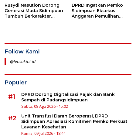
Layanan Kesehatan
Rusydi Nasution Dorong
DPRD Ingatkan Pemko
Generasi Muda Sidimpuan
Sidimpuan Eksekusi
Tumbuh Berkarakter
Anggaran Pemulihan
Lewat Jambore Pramuka
Bencana Tepat Waktu,
Terlambat Ada Sanksi
Follow Kami
@lensakini.id
Populer
DPRD Dorong Digitalisasi Pajak dan Bank
#1
Sampah di Padangsidimpuan
Sabtu, 08 Agu 2026 - 15:02
Unit Transfusi Darah Beroperasi, DPRD
#2
Sidimpuan Apresiasi Komitmen Pemko Perkuat
Layanan Kesehatan
Kamis, 09 Jul 2026 - 18:44