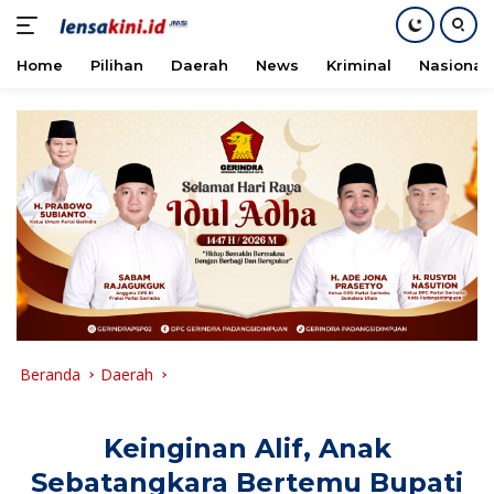
Home
Pilihan
Daerah
News
Kriminal
Nasional
Langsung
ke
konten
Beranda
Daerah
Keinginan Alif, Anak
Sebatangkara Bertemu Bupati