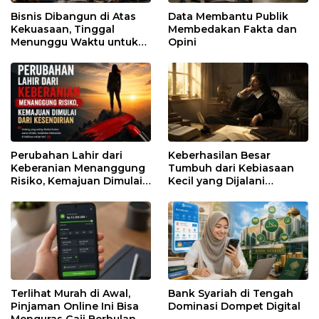
Bisnis Dibangun di Atas
Data Membantu Publik
Kekuasaan, Tinggal
Membedakan Fakta dan
Menunggu Waktu untuk
Opini
Runtuh
Perubahan Lahir dari
Keberhasilan Besar
Keberanian Menanggung
Tumbuh dari Kebiasaan
Risiko, Kemajuan Dimulai
Kecil yang Dijalani
dari Kesendirian
dengan Sabar
Terlihat Murah di Awal,
Bank Syariah di Tengah
Pinjaman Online Ini Bisa
Dominasi Dompet Digital
Menguras Gaji Berbulan-