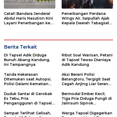
Catat! Bandara Jenderal
Penerbangan Perdana
Abdul Haris Nasution Kini
Wings Air, Saipullah Ajak
Layani Penerbangan ke
Kepala Daerah Tabagsel
Kualanamu Tiga Kali
Jaga Keberlanjutan Rute
Sepekan
Berita Terkait
Di Tapsel Adik Diduga
Ribut Soal Warisan, Petani
Bunuh Abang Kandung,
di Tapsel Tewas Dianiaya
Ini Tampangnya
Adik Kandung
Tanda Kekerasan
Aksi Berani Polisi
Ditemukan saat Autopsi,
Batangtoru, Tergigit Saat
Polisi Dalami Kematian
Cegah Anjing Liar Serang
Anak dalam Sumur di
Warga Lagi
Tapsel
Duduk Santai di Gerobak
Bermodal Ember Kecil,
Es Tebu, Pria
Tiga Pria Diduga Pungli di
Pengangguran di Tapsel
Jalinsum Sipirok
Diciduk Polisi Saat Bawa
Diamankan Polisi
Sabu
Sempat Terlihat Gelisah,
Warga Tapsel Digegerkan