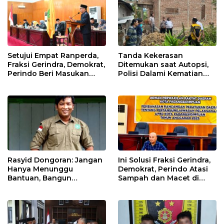
Setujui Empat Ranperda,
Tanda Kekerasan
Fraksi Gerindra, Demokrat,
Ditemukan saat Autopsi,
Perindo Beri Masukan
Polisi Dalami Kematian
untuk Pemko Sidimpuan
Anak dalam Sumur di
Tapsel
Rasyid Dongoran: Jangan
Ini Solusi Fraksi Gerindra,
Hanya Menunggu
Demokrat, Perindo Atasi
Bantuan, Bangun
Sampah dan Macet di
Pertanian Lewat Kerja
Padangsidimpuan
Sendiri