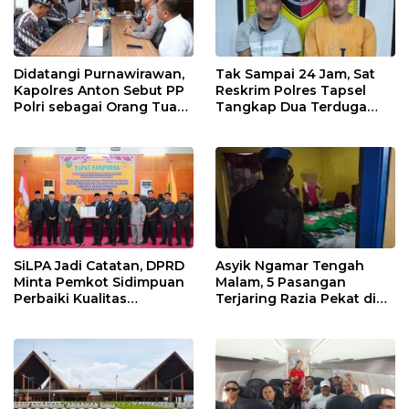
Didatangi Purnawirawan,
Tak Sampai 24 Jam, Sat
Kapolres Anton Sebut PP
Reskrim Polres Tapsel
Polri sebagai Orang Tua
Tangkap Dua Terduga
dan Teladan Pengabdian
Pelaku Pencurian Motor
SiLPA Jadi Catatan, DPRD
Asyik Ngamar Tengah
Minta Pemkot Sidimpuan
Malam, 5 Pasangan
Perbaiki Kualitas
Terjaring Razia Pekat di
Perencanaan APBD
Padang Lawas