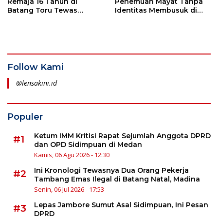
Remaja 16 Tahun di
Penemuan Mayat Tanpa
Batang Toru Tewas
Identitas Membusuk di
Diduga Minum Racun
Kebun Karet
Rumput
Follow Kami
@lensakini.id
Populer
Ketum IMM Kritisi Rapat Sejumlah Anggota DPRD
#1
dan OPD Sidimpuan di Medan
Kamis, 06 Agu 2026 - 12:30
Ini Kronologi Tewasnya Dua Orang Pekerja
#2
Tambang Emas Ilegal di Batang Natal, Madina
Senin, 06 Jul 2026 - 17:53
Lepas Jambore Sumut Asal Sidimpuan, Ini Pesan
#3
DPRD