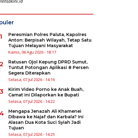
lensakini.id
puler
Peresmian Polres Paluta, Kapolres
1
Anton: Berpisah Wilayah, Tetap Satu
Tujuan Melayani Masyarakat
Kamis, 06 Agu 2026 - 18:17
Ratusan Ojol Kepung DPRD Sumut,
2
Tuntut Potongan Aplikasi 8 Persen
Segera Diterapkan
Selasa, 07 Jul 2026 - 14:16
Kirim Video Porno ke Anak Buah,
3
Camat ini Dilaporkan ke Bupati
Selasa, 07 Jul 2026 - 14:22
Mengapa Jenazah Ali Khamenei
4
Dibawa ke Najaf dan Karbala? Ini
Alasan Dua Kota Suci Syiah Jadi
Tujuan
Selasa, 07 Jul 2026 - 14:25