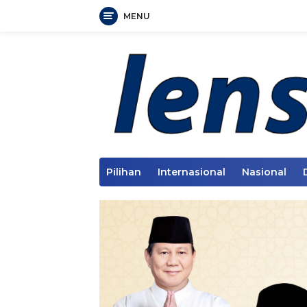
MENU
Langsung
ke
konten
Pilihan
Internasional
Nasional