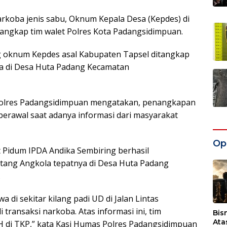
koba jenis sabu, Oknum Kepala Desa (Kepdes) di
tangkap tim walet Polres Kota Padangsidimpuan.
g oknum Kepdes asal Kabupaten Tapsel ditangkap
ya di Desa Huta Padang Kecamatan
Polres Padangsidimpuan mengatakan, penangkapan
berawal saat adanya informasi dari masyarakat
Opi
t Pidum IPDA Andika Sembiring berhasil
tang Angkola tepatnya di Desa Huta Padang
.
 di sekitar kilang padi UD di Jalan Lintas
ransaksi narkoba. Atas informasi ini, tim
Bis
Ata
di TKP,” kata Kasi Humas Polres Padangsidimpuan