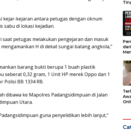
Tin
Wak
si kejar-kejaran antara petugas dengan oknum
 sabu di lokasi kejadian.
ri saat petugas melakukan pengejaran dan masuk
Per
g mengamankan H di dekat sungai batang angkola,”
dar
Men
Kem
dar
mankan barang bukti berupa 1 buah plastik
abu seberat 0,32 gram, 1 Unit HP merek Oppo dan 1
 Polisi BB 1334 RB.
Ter
elah dibawa ke Mapolres Padangsidimpuan di Jalan
Awa
dimpuan Utara.
Onli
Men
Ber
adangsidimpuan guna penyelidikan lebih lanjut,”
Cat