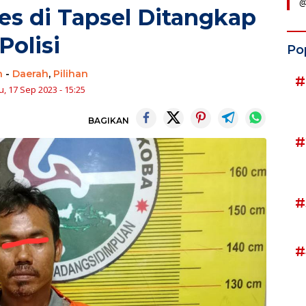
@
des di Tapsel Ditangkap
Polisi
Po
n
-
Daerah
,
Pilihan
#
, 17 Sep 2023 - 15:25
BAGIKAN
#
#
#