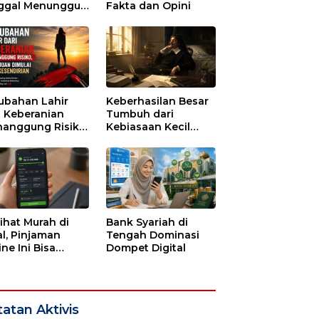
ggal Menunggu
Fakta dan Opini
tu untuk Runtuh
ubahan Lahir
Keberhasilan Besar
i Keberanian
Tumbuh dari
anggung Risiko,
Kebiasaan Kecil
ajuan Dimulai
yang Dijalani
i Kesendirian
dengan Sabar
lihat Murah di
Bank Syariah di
l, Pinjaman
Tengah Dominasi
ne Ini Bisa
Dompet Digital
guras Gaji
bulan-bulan
atan Aktivis