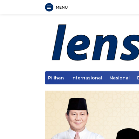
MENU
Langsung
ke
konten
Pilihan
Internasional
Nasional