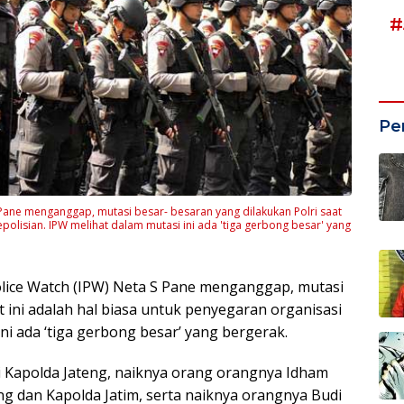
#
Pe
 Pane menganggap, mutasi besar- besaran yang dilakukan Polri saat
epolisian. IPW melihat dalam mutasi ini ada 'tiga gerbong besar' yang
olice Watch (IPW) Neta S Pane menganggap, mutasi
t ini adalah hal biasa untuk penyegaran organisasi
ini ada ‘tiga gerbong besar’ yang bergerak.
i Kapolda Jateng, naiknya orang orangnya Idham
ng dan Kapolda Jatim, serta naiknya orangnya Budi