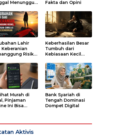
ggal Menunggu
Fakta dan Opini
tu untuk Runtuh
ubahan Lahir
Keberhasilan Besar
i Keberanian
Tumbuh dari
anggung Risiko,
Kebiasaan Kecil
ajuan Dimulai
yang Dijalani
i Kesendirian
dengan Sabar
lihat Murah di
Bank Syariah di
l, Pinjaman
Tengah Dominasi
ne Ini Bisa
Dompet Digital
guras Gaji
bulan-bulan
atan Aktivis