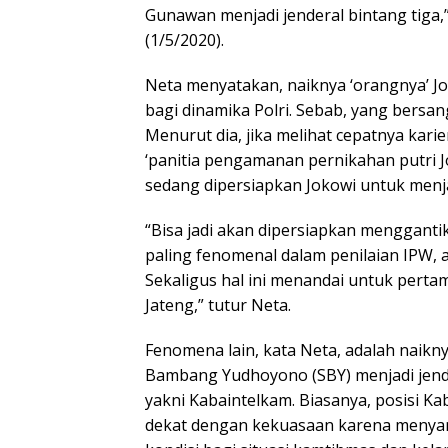
Gunawan menjadi jenderal bintang tiga,
(1/5/2020).
Neta menyatakan, naiknya ‘orangnya’ Jo
bagi dinamika Polri. Sebab, yang bersa
Menurut dia, jika melihat cepatnya kar
‘panitia pengamanan pernikahan putri J
sedang dipersiapkan Jokowi untuk menja
“Bisa jadi akan dipersiapkan menggantik
paling fenomenal dalam penilaian IPW, 
Sekaligus hal ini menandai untuk pertam
Jateng,” tutur Neta.
Fenomena lain, kata Neta, adalah naikn
Bambang Yudhoyono (SBY) menjadi jender
yakni Kabaintelkam. Biasanya, posisi Ka
dekat dengan kekuasaan karena menya