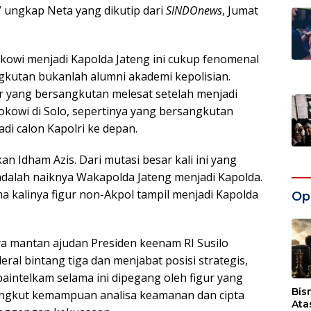
” ungkap Neta yang dikutip dari
SINDOnews
, Jumat
kowi menjadi Kapolda Jateng ini cukup fenomenal
ngkutan bukanlah alumni akademi kepolisian.
ier yang bersangkutan melesat setelah menjadi
okowi di Solo, sepertinya yang bersangkutan
di calon Kapolri ke depan.
an Idham Azis. Dari mutasi besar kali ini yang
adalah naiknya Wakapolda Jateng menjadi Kapolda.
a kalinya figur non-Akpol tampil menjadi Kapolda
Opi
ya mantan ajudan Presiden keenam RI Susilo
al bintang tiga dan menjabat posisi strategis,
baintelkam selama ini dipegang oleh figur yang
Bis
ngkut kemampuan analisa keamanan dan cipta
Ata