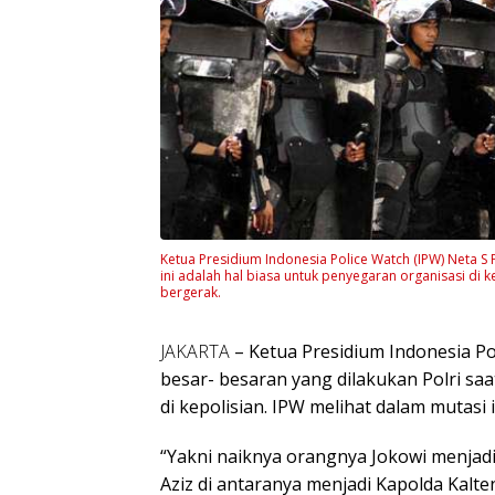
Ketua Presidium Indonesia Police Watch (IPW) Neta S
ini adalah hal biasa untuk penyegaran organisasi di k
bergerak.
JAKARTA
– Ketua Presidium Indonesia P
besar- besaran yang dilakukan Polri saa
di kepolisian. IPW melihat dalam mutasi 
“Yakni naiknya orangnya Jokowi menjad
Aziz di antaranya menjadi Kapolda Kalte