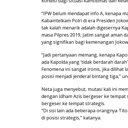
kondisi bagi situasi kamtibmas dan ke
“IPW belum mendapat info A, kenapa ma
Kabaintelkam Polri di era Presiden Jokow
tak kalah menarik adalah digesernya Kap
masa Pilpres 2019, Jatim sangat aman 
yang signifikan bagi kemenangan Jokow
“Jadi pertanyaan memang, kenapa Kapol
ada Kapolda yang ‘tidak berdarah darah’ 
Fenomena ini sangat ironis, jika dilihat
posisi menjadi jenderal bintang tiga,” u
Neta juga menyebut, mutasi kali ini m
dengan Idham Azis bergeser ke tempat s
bergeser ke tempat strategis.
“Di sisi lain ada beberapa orangnya Ti
di posisi strategis,” katanya.