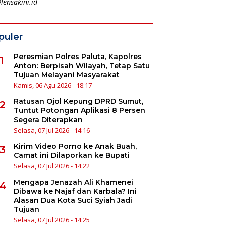
lensakini.id
puler
Peresmian Polres Paluta, Kapolres
1
Anton: Berpisah Wilayah, Tetap Satu
Tujuan Melayani Masyarakat
Kamis, 06 Agu 2026 - 18:17
Ratusan Ojol Kepung DPRD Sumut,
2
Tuntut Potongan Aplikasi 8 Persen
Segera Diterapkan
Selasa, 07 Jul 2026 - 14:16
Kirim Video Porno ke Anak Buah,
3
Camat ini Dilaporkan ke Bupati
Selasa, 07 Jul 2026 - 14:22
Mengapa Jenazah Ali Khamenei
4
Dibawa ke Najaf dan Karbala? Ini
Alasan Dua Kota Suci Syiah Jadi
Tujuan
Selasa, 07 Jul 2026 - 14:25