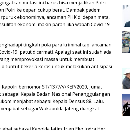
ngatkan mutasi ini harus bisa menjadikan Polri
n Polri ke depan cukup berat. Dampak pademi
terpuruk ekonominya, ancaman PHK di depan mata,
kesulitan ekonomi makin parah jika wabah Covid-19
menghadapi tingkah pola para kriminal tapi ancaman
vid-19, patut dicermati. Apalagi saat ini sudah ada
 yang memprovokasi massa untuk membuat
n dituntut bekerja keras untuk melakukan antisipasi
n Kapolri bernomor ST/1377/V/KEP/2020, Jumat
bat sebagai Kepala Badan Nasional Penanggulangan
ukom menjabat sebagai Kepala Densus 88. Lalu,
menjabat sebagai Wakapolda Jateng diangkat
njabat sebagai Kapolda Jatim. Irjen Eko Indra Heri