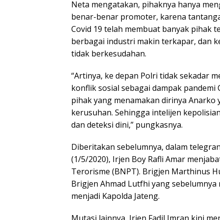
Neta mengatakan, pihaknya hanya mengi
benar-benar promoter, karena tantanga
Covid 19 telah membuat banyak pihak 
berbagai industri makin terkapar, dan 
tidak berkesudahan.
“Artinya, ke depan Polri tidak sekadar 
konflik sosial sebagai dampak pandemi Co
pihak yang menamakan dirinya Anarko
kerusuhan. Sehingga intelijen kepolisia
dan deteksi dini,” pungkasnya.
Diberitakan sebelumnya, dalam telegra
(1/5/2020), Irjen Boy Rafli Amar menja
Terorisme (BNPT). Brigjen Marthinus H
Brigjen Ahmad Lutfhi yang sebelumnya 
menjadi Kapolda Jateng.
Mutasi lainnya, Irjen Fadil Imran kini me