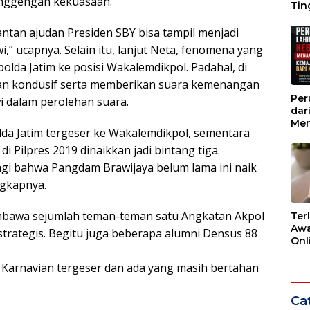
langgengan kekuasaan.
Tin
Wak
ntan ajudan Presiden SBY bisa tampil menjadi
i,” ucapnya. Selain itu, lanjut Neta, fenomena yang
olda Jatim ke posisi Wakalemdikpol. Padahal, di
dan kondusif serta memberikan suara kemenangan
Per
i dalam perolehan suara.
dar
Men
da Jatim tergeser ke Wakalemdikpol, sementara
Kem
dar
di Pilpres 2019 dinaikkan jadi bintang tiga.
 lagi bahwa Pangdam Brawijaya belum lama ini naik
ngkapnya.
embawa sejumlah teman-teman satu Angkatan Akpol
Ter
Awa
trategis. Begitu juga beberapa alumni Densus 88
Onli
Men
Ber
to Karnavian tergeser dan ada yang masih bertahan
Cat