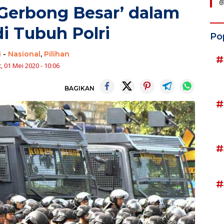
@
3 Gerbong Besar’ dalam
di Tubuh Polri
Po
i
-
Nasional
,
Pilihan
#
, 01 Mei 2020 - 10:06
BAGIKAN
#
#
#