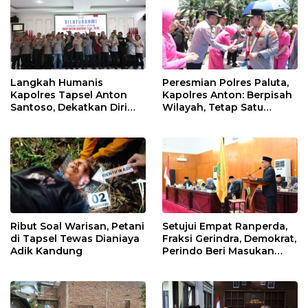
Langkah Humanis
Peresmian Polres Paluta,
Kapolres Tapsel Anton
Kapolres Anton: Berpisah
Santoso, Dekatkan Diri
Wilayah, Tetap Satu
dengan Insan Pers
Tujuan Melayani
Masyarakat
Ribut Soal Warisan, Petani
Setujui Empat Ranperda,
di Tapsel Tewas Dianiaya
Fraksi Gerindra, Demokrat,
Adik Kandung
Perindo Beri Masukan
untuk Pemko Sidimpuan