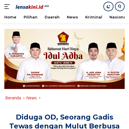
Home
Pilihan
Daerah
News
Kriminal
Nasional
Langsung
ke
konten
Beranda
News
Diduga OD, Seorang Gadis
Tewas dengan Mulut Berbusa