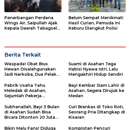
Penerbangan Perdana
Belum Sempat Menikmati
Wings Air, Saipullah Ajak
Hasil Curian, Pemuda ini
Kepala Daerah Tabagsel
Keburu Diangkut Polisi
Jaga Keberlanjutan Rute
Berita Terkait
Waspada! Obat Bius
Suami di Asahan Tega
Hewan Disalahgunakan
Habisi Nyawa Istri, Lalu
Jadi Narkoba, Dua Pelaku
Mengakhiri Hidup Sendiri
Ditangkap di Asahan
Pabrik Usaha Tahu
Bayi Kembar Siam Lahir di
Meledak di Asahan,
Asahan, Segera Dirujuk ke
Sejumlah Pekerja
Medan
Dikabarkan Terluka
Subhanallah, Bayi 3 Bulan
Curi Brankas di Toko Roti,
di Asahan Sudah Bisa
Seorang Pria Ditangkap di
Bicara Ditonton 20 Juta
Kisaran
Pemirsa Tiktok
Bikin Malu Fans! Diduga
Komplotan Pencuri