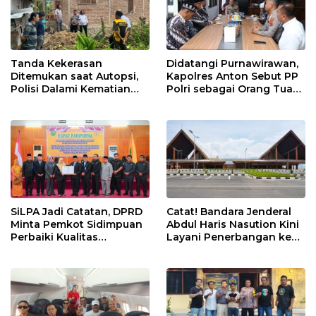
Tanda Kekerasan
Didatangi Purnawirawan,
Ditemukan saat Autopsi,
Kapolres Anton Sebut PP
Polisi Dalami Kematian
Polri sebagai Orang Tua
Anak dalam Sumur di
dan Teladan Pengabdian
Tapsel
SiLPA Jadi Catatan, DPRD
Catat! Bandara Jenderal
Minta Pemkot Sidimpuan
Abdul Haris Nasution Kini
Perbaiki Kualitas
Layani Penerbangan ke
Perencanaan APBD
Kualanamu Tiga Kali
Sepekan