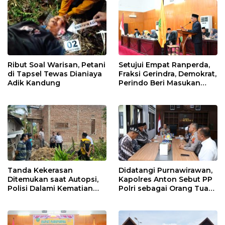
Ribut Soal Warisan, Petani
Setujui Empat Ranperda,
di Tapsel Tewas Dianiaya
Fraksi Gerindra, Demokrat,
Adik Kandung
Perindo Beri Masukan
untuk Pemko Sidimpuan
Tanda Kekerasan
Didatangi Purnawirawan,
Ditemukan saat Autopsi,
Kapolres Anton Sebut PP
Polisi Dalami Kematian
Polri sebagai Orang Tua
Anak dalam Sumur di
dan Teladan Pengabdian
Tapsel