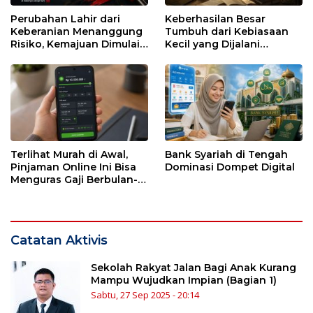
Perubahan Lahir dari
Keberhasilan Besar
Keberanian Menanggung
Tumbuh dari Kebiasaan
Risiko, Kemajuan Dimulai
Kecil yang Dijalani
dari Kesendirian
dengan Sabar
Terlihat Murah di Awal,
Bank Syariah di Tengah
Pinjaman Online Ini Bisa
Dominasi Dompet Digital
Menguras Gaji Berbulan-
bulan
Catatan Aktivis
Sekolah Rakyat Jalan Bagi Anak Kurang
Mampu Wujudkan Impian (Bagian 1)
Sabtu, 27 Sep 2025 - 20:14