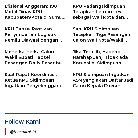
Efisiensi Anggaran: 198
KPU Padangsidimpuan
Mobil Dinas KPU
Tetapkan Letnan Levi
Kabupaten/Kota di Sumut
sebagai Wali Kota dan
Ditarik
Wakil Wali Kota
KPU Tapsel Pastikan
Sah! KPU Sidimpuan
Penyimpanan Logistik
Tetapkan Tiga Pasangan
Pemilu Diawasi dengan
Calon Wali Kota/Wakil
Ketat
Wali Kota
Menerka-nerka Calon
Jika Terpilih, Hapendi
Wakil Bupati Tapsel
Harahap Janji Tidak ada
Pasangan Dolly Pasaribu
Korupsi di Sidimpuan,
Yakin?
Saat Rapat Koordinasi,
KPU Sidimpuan Ingatkan
Ketua KPU Sidimpuan
ASN yang akan Daftar Jadi
Ingatkan Penyelenggara
Calon Kepala Daerah
Pemilu
Follow Kami
@lensakini.id