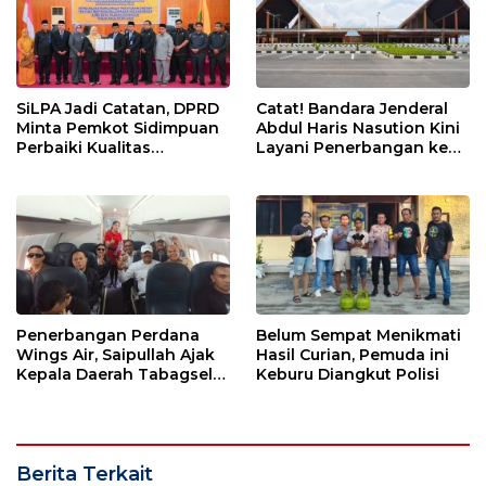
SiLPA Jadi Catatan, DPRD
Catat! Bandara Jenderal
Minta Pemkot Sidimpuan
Abdul Haris Nasution Kini
Perbaiki Kualitas
Layani Penerbangan ke
Perencanaan APBD
Kualanamu Tiga Kali
Sepekan
Penerbangan Perdana
Belum Sempat Menikmati
Wings Air, Saipullah Ajak
Hasil Curian, Pemuda ini
Kepala Daerah Tabagsel
Keburu Diangkut Polisi
Jaga Keberlanjutan Rute
Berita Terkait