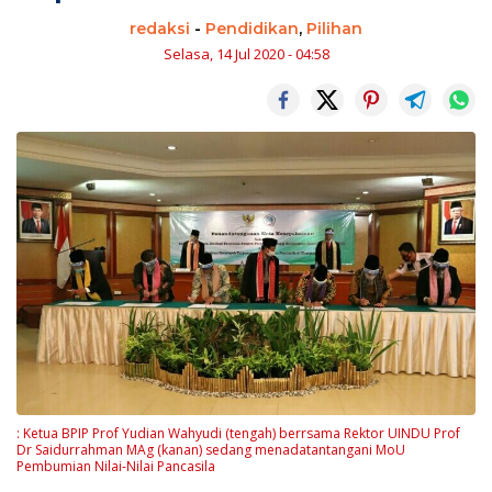
redaksi
-
Pendidikan
,
Pilihan
Selasa, 14 Jul 2020 - 04:58
: Ketua BPIP Prof Yudian Wahyudi (tengah) berrsama Rektor UINDU Prof
Dr Saidurrahman MAg (kanan) sedang menadatantangani MoU
Pembumian Nilai-Nilai Pancasila