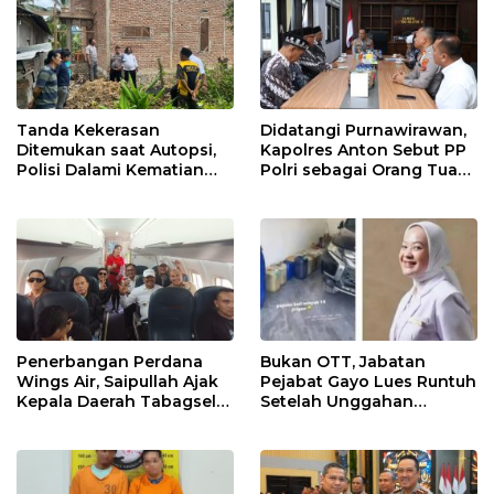
Tanda Kekerasan
Didatangi Purnawirawan,
Ditemukan saat Autopsi,
Kapolres Anton Sebut PP
Polisi Dalami Kematian
Polri sebagai Orang Tua
Anak dalam Sumur di
dan Teladan Pengabdian
Tapsel
Penerbangan Perdana
Bukan OTT, Jabatan
Wings Air, Saipullah Ajak
Pejabat Gayo Lues Runtuh
Kepala Daerah Tabagsel
Setelah Unggahan
Jaga Keberlanjutan Rute
Putrinya Viral