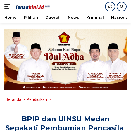
Home
Pilihan
Daerah
News
Kriminal
Nasional
Langsung
ke
konten
Beranda
Pendidikan
BPIP dan UINSU Medan
Sepakati Pembumian Pancasila