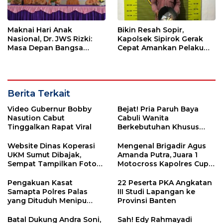
Maknai Hari Anak
Bikin Resah Sopir,
Nasional, Dr. JWS Rizki:
Kapolsek Sipirok Gerak
Masa Depan Bangsa
Cepat Amankan Pelaku
Berawal dari Keluarga
Pungli
Berita Terkait
Video Gubernur Bobby
Bejat! Pria Paruh Baya
Nasution Cabut
Cabuli Wanita
Tinggalkan Rapat Viral
Berkebutuhan Khusus
saat Rumah Sepi
Website Dinas Koperasi
Mengenal Brigadir Agus
UKM Sumut Dibajak,
Amanda Putra, Juara 1
Sempat Tampilkan Foto
Motocross Kapolres Cup:
Judi Online
Sejak SMP Sudah
Menyukai Balapan
Pengakuan Kasat
22 Peserta PKA Angkatan
Samapta Polres Palas
III Studi Lapangan ke
yang Dituduh Menipu
Provinsi Banten
Janda Anak 2
Batal Dukung Andra Soni,
Sah! Edy Rahmayadi