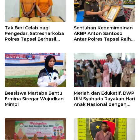
Tak Beri Celah bagi
Sentuhan Kepemimpinan
Pengedar, Satresnarkoba
AKBP Anton Santoso
Polres Tapsel Berhasil
Antar Polres Tapsel Raih
Amankan 5 Kilogram
Predikat Pelayanan Prima
Ganja
Beasiswa Martabe Bantu
Meriah dan Edukatif, DWP
Ermina Siregar Wujudkan
UIN Syahada Rayakan Hari
Mimpi
Anak Nasional dengan
Aneka Lomba dan Bazar